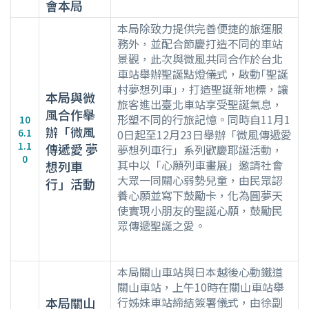
會本局
本局除致力提供完善便捷的旅運服
務外，並配合節慶打造不同的車站
景觀，此次與微風共同合作於台北
車站舉辦聖誕點燈儀式，啟動｢聖誕
村夢想列車｣，打造聖誕新地標，讓
本局與微
旅客進出臺北車站享受聖誕氣息，
風合作舉
形塑不同的行旅記憶。同時自11月1
10
辦「微風
6.1
0日起至12月23日舉辦「微風傳遞愛
1.1
傳遞愛 夢
夢想列車行」系列歡慶耶誕活動，
0
其中以「心願列車畫展」邀請社會
想列車
大眾一同關心弱勢兒童，由民眾認
行」活動
養心願並寫下鼓勵卡，化為圓夢天
使實現小朋友的聖誕心願，鼓勵民
眾傳遞聖誕之愛。
本局關山車站與日本越後心動鐵道
關山車站，上午10時在關山車站舉
本局關山
行姊妹車站締結簽署儀式，由徐副