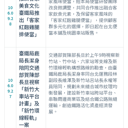
家風味便當，經本局便當研發團隊
美食文化
改良微調整，共同合作推出融合客
10
臺鐵局推
6.0
家飲食元素，及保留客家風味的
9.2
出「客家
「客家紅麴雞腿便當」，提供顧客
8
群多元化的選擇，即日起在台北便
紅麴雞腿
當本舖及桃園車站販售。
排便當」
臺鐵局鹿
交通部賀陳部長旦於上午9時視察新
局長潔身
竹站、竹中站、六家站等支線及新
陪同交通
竹環線輕軌構想路線的勘查，由臺
鐵局鹿局長潔身率同台北運務段林
部賀陳部
副段長維澤及新竹站呂站長永權等
10
長旦視察
6.0
員陪同，規劃未來縫合城市紋理均
「新竹大
9.2
衡發展，建設新竹車站跨站平台、
車站平台
7
串聯周邊商業區及結合鐵公路無縫
計畫」及
運輸，創造鐵路活化資產經濟發
「新竹環
展。
線輕軌」
一案