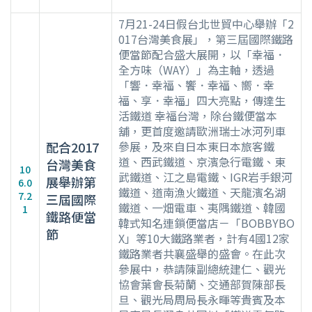
7月21-24日假台北世貿中心舉辦「2
017台灣美食展」，第三屆國際鐵路
便當節配合盛大展開，以「幸福．
全方味（WAY）」為主軸，透過
「響．幸福、饗．幸福、嚮．幸
福、享．幸福」四大亮點，傳達生
活鐵道 幸福台灣，除台鐵便當本
舖，更首度邀請歐洲瑞士冰河列車
配合2017
參展，及來自日本東日本旅客鐵
道、西武鐵道、京濱急行電鐵、東
台灣美食
10
武鐵道、江之島電鐵、IGR岩手銀河
展舉辦第
6.0
鐵道、道南漁火鐵道、天龍濱名湖
7.2
三屆國際
鐵道、一畑電車、夷隅鐵道、韓國
1
鐵路便當
韓式知名連鎖便當店－「BOBBYBO
節
X」等10大鐵路業者，計有4國12家
鐵路業者共襄盛舉的盛會。在此次
參展中，恭請陳副總統建仁、觀光
協會葉會長菊蘭、交通部賀陳部長
旦、觀光局周局長永暉等貴賓及本