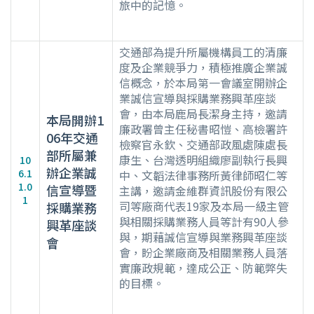
旅中的記憶。
交通部為提升所屬機構員工的清廉
度及企業競爭力，積極推廣企業誠
信概念，於本局第一會議室開辦企
業誠信宣導與採購業務興革座談
會，由本局鹿局長潔身主持，邀請
本局開辦1
廉政署曾主任秘書昭愷、高檢署許
06年交通
檢察官永欽、交通部政風處陳處長
部所屬兼
康生、台灣透明組織廖副執行長興
10
辦企業誠
6.1
中、文韜法律事務所黃律師昭仁等
1.0
信宣導暨
主講，邀請金維群資訊股份有限公
1
司等廠商代表19家及本局一級主管
採購業務
與相關採購業務人員等計有90人參
興革座談
與，期藉誠信宣導與業務興革座談
會
會，盼企業廠商及相關業務人員落
實廉政規範，達成公正、防範弊失
的目標。