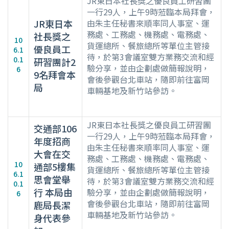
JR東日本社長獎之優良員工研習團
一行29人，上午9時蒞臨本局拜會，
JR東日本
由朱主任秘書來順率同人事室、運
務處、工務處、機務處、電務處、
社長獎之
10
貨運總所、餐旅總所等單位主管接
優良員工
6.1
待，於第3會議室雙方業務交流和經
0.1
研習團計2
驗分享，並由企劃處做簡報說明，
6
9名拜會本
會後參觀台北車站，隨即前往富岡
局
車輛基地及新竹站參訪。
JR東日本社長獎之優良員工研習團
交通部106
一行29人，上午9時蒞臨本局拜會，
年度招商
由朱主任秘書來順率同人事室、運
大會在交
務處、工務處、機務處、電務處、
10
通部5樓集
貨運總所、餐旅總所等單位主管接
6.1
思會堂舉
待，於第3會議室雙方業務交流和經
0.1
行 本局由
驗分享，並由企劃處做簡報說明，
6
會後參觀台北車站，隨即前往富岡
鹿局長潔
車輛基地及新竹站參訪。
身代表參