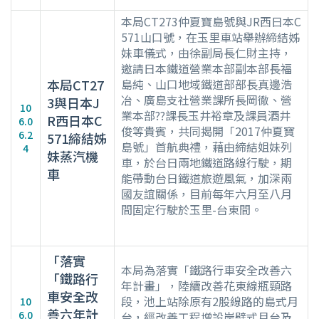
本局CT273仲夏寶島號與JR西日本C
571山口號，在玉里車站舉辦締結姊
妹車儀式，由徐副局長仁財主持，
邀請日本鐵道營業本部副本部長福
本局CT27
島純、山口地域鐵道部部長真邊浩
冶、廣島支社營業課所長岡徹、營
3與日本J
10
業本部??課長玉井裕章及課員酒井
R西日本C
6.0
俊等貴賓，共同揭開「2017仲夏寶
6.2
571締結姊
島號」首航典禮，藉由締結姐妹列
4
妹蒸汽機
車，於台日兩地鐵道路線行駛，期
車
能帶動台日鐵道旅遊風氣，加深兩
國友誼關係，目前每年六月至八月
間固定行駛於玉里-台東間。
「落實
本局為落實「鐵路行車安全改善六
「鐵路行
年計畫」，陸續改善花東線瓶頸路
車安全改
段，池上站除原有2股線路的島式月
10
善六年計
6.0
台，經改善工程增設岸壁式月台及