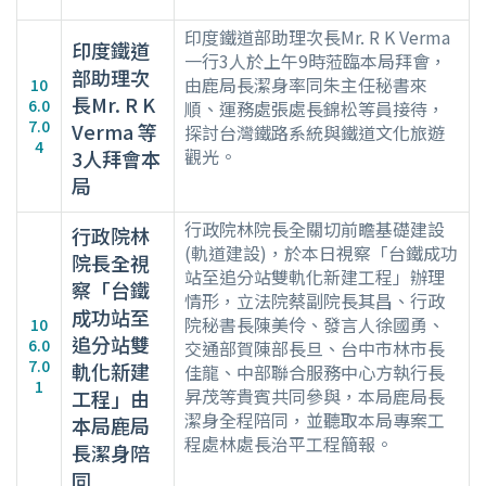
印度鐵道部助理次長Mr. R K Verma
印度鐵道
一行3人於上午9時蒞臨本局拜會，
部助理次
由鹿局長潔身率同朱主任秘書來
10
長Mr. R K
6.0
順、運務處張處長錦松等員接待，
7.0
Verma 等
探討台灣鐵路系統與鐵道文化旅遊
4
觀光。
3人拜會本
局
行政院林院長全關切前瞻基礎建設
行政院林
(軌道建設)，於本日視察「台鐵成功
院長全視
站至追分站雙軌化新建工程」辦理
察「台鐵
情形，立法院蔡副院長其昌、行政
成功站至
院秘書長陳美伶、發言人徐國勇、
10
追分站雙
6.0
交通部賀陳部長旦、台中市林市長
7.0
軌化新建
佳龍、中部聯合服務中心方執行長
1
昇茂等貴賓共同參與，本局鹿局長
工程」由
潔身全程陪同，並聽取本局專案工
本局鹿局
程處林處長治平工程簡報。
長潔身陪
同