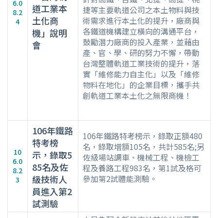
6.0
道工業本
捷等主要軌道公司之本土物料與技
8.2
土化商
術需求進行本土化的提升，廠商與
4
各鐵道機構建立橫向的溝通平台，
機」說明
鼓勵潛力廠商的投入產業，並藉由
會
產、官、學、研的努力不懈，帶動
台灣整體軌道工業技術的提升，落
實「維修能力自主化」以及「維修
物料在地化」的企業目標，攜手共
創軌道工業本土化之無限商機！
106年鐵路
106年鐵路特考榜示，錄取正額480
特考榜
名，錄取增額105名，共計585名;另
10
示，錄取5
佐級場站調車、機械工程、機檢工
6.0
85名及佐
程及養路工程983名，第1試及格可
8.2
級技術人
參加第2試體能測驗。
3
員進入第2
試測驗