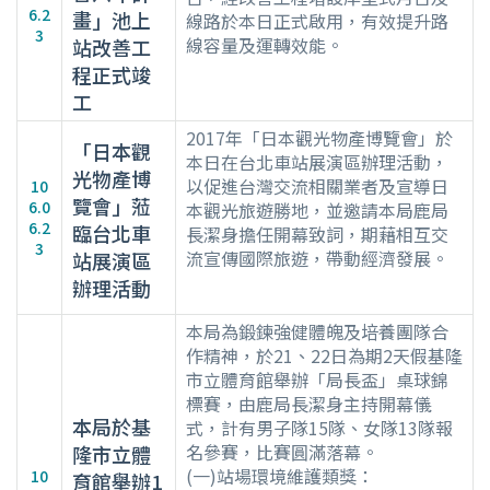
6.2
畫」池上
線路於本日正式啟用，有效提升路
3
線容量及運轉效能。
站改善工
程正式竣
工
2017年「日本觀光物產博覽會」於
「日本觀
本日在台北車站展演區辦理活動，
光物產博
以促進台灣交流相關業者及宣導日
10
覽會」蒞
6.0
本觀光旅遊勝地，並邀請本局鹿局
6.2
臨台北車
長潔身擔任開幕致詞，期藉相互交
3
流宣傳國際旅遊，帶動經濟發展。
站展演區
辦理活動
本局為鍛鍊強健體魄及培養團隊合
作精神，於21、22日為期2天假基隆
市立體育館舉辦「局長盃」桌球錦
標賽，由鹿局長潔身主持開幕儀
本局於基
式，計有男子隊15隊、女隊13隊報
名參賽，比賽圓滿落幕。
隆市立體
(一)站場環境維護類獎：
10
育館舉辦1