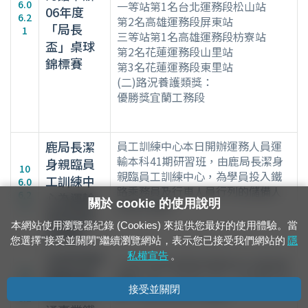
6.0
一等站第1名台北運務段松山站
06年度
6.2
第2名高雄運務段屏東站
「局長
1
三等站第1名高雄運務段枋寮站
盃」桌球
第2名花蓮運務段山里站
錦標賽
第3名花蓮運務段東里站
(二)路況養護類獎：
優勝獎宜蘭工務段
鹿局長潔
員工訓練中心本日開辦運務人員運
輸本科41期研習班，由鹿局長潔身
身親臨員
10
親臨員工訓練中心，為學員投入鐵
工訓練中
6.0
路乘務員及行車人員行列的儲備人
6.2
心為運輸
關於 cookie 的使用說明
員擔任講座。
0
班研習擔
本網站使用瀏覽器紀錄 (Cookies) 來提供您最好的使用體驗。當
任講座
您選擇"接受並關閉"繼續瀏覽網站，表示您已接受我們網站的
隱
106年考試
私權宣告
。
106年考試院舉辦特種考試交通事業
10
院舉辦特
鐵路人員，於6月17日～19日舉行考
6.0
接受並關閉
種考試交
試，共計26,922人報名。
6.1