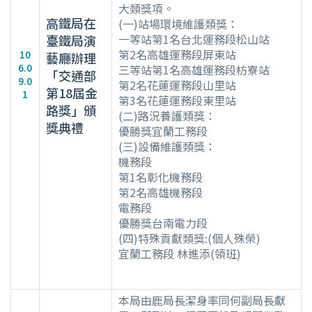
大類獎項。
高鐵局在
(一)站場環境維護類獎：
一等站第1名台北運務段松山站
臺鐵局演
第2名高雄運務段屏東站
10
藝廳辦理
6.0
三等站第1名高雄運務段枋寮站
「交通部
9.0
第2名花蓮運務段山里站
第18屆金
1
第3名花蓮運務段東里站
路獎」頒
(二)路況養護類獎：
獎典禮
優勝獎宜蘭工務段
(三)設備維護類獎：
機務段
第1名彰化機務段
第2名高雄機務段
電務段
優勝獎台南電力段
(四)特殊貢獻類獎:(個人殊榮)
宜蘭工務段 林進添(領班)
本局由鹿局長潔身率同何副局長獻