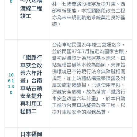
～八堵橫
0
林－七堵間路段擁塞及提升東、西
渡線工程
部幹線運能，本瓶頸路段改善工程
竣工
亦為未來規劃軌道系統奠定良好基
礎。
台南車站民國25年竣工營運迄今，
並於民國87年7月指定為國家古蹟，
「鐵路行
當初站體設計為旅運基本需求，車
車安全改
站規模設備基本較為簡陋，營運設
備環境已不符現行法令無障礙相關
善六年計
10
規定，加上站體結構建築陳舊及附
畫」台南
6.1
屬設施漸趨破損，已逾使用年限，
1.3
車站古蹟
潛藏安全危機，故為落實「鐵路行
0
安全提升
車安全改善六年計畫」，於本日動
再利用工
工進行台南車站整建改善工程，以
程開工
提升車站安全的服務品質。
日本福岡