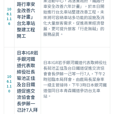
業活動中心，為落實政府「鐵路行
路行車安
車安全改善六年計畫」，於本日開
10
全改善六
始進行台北車站整建改善工程，未
6.1
年計畫」
來將可容納車站多功能的設施及消
1.1
台北車站
化大量旅客需求，促進商業經濟發
6
展，更可提升旅客「行走無礙」的
整建工程
服務品質。
開工
日本IGR岩
手銀河鐵
日本IGR岩手銀河鐵道代表取締役社
道代表取
長菊池正佳及台日鐵道促進交流協
締役社長
會會長伊藤一己等一行7人，下午2
10
菊池正佳
時蒞臨本局拜會，由鹿局長潔身率
6.1
及台日鐵
一級主管接待，下午3時日本銀河鐵
1.1
道促進交
道偕同日本青森鐵道參訪台北車
0
站。
流協會會
長伊藤一
己計7人拜