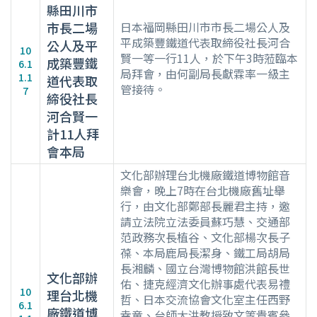
縣田川市
市長二場
日本福岡縣田川市市長二場公人及
平成築豐鐵道代表取締役社長河合
公人及平
10
賢一等一行11人，於下午3時蒞臨本
成築豐鐵
6.1
局拜會，由何副局長獻霖率一級主
1.1
道代表取
管接待。
7
締役社長
河合賢一
計11人拜
會本局
文化部辦理台北機廠鐵道博物館音
樂會，晚上7時在台北機廠舊址舉
行，由文化部鄭部長麗君主持，邀
請立法院立法委員蘇巧慧、交通部
范政務次長植谷、文化部楊次長子
葆、本局鹿局長潔身、鐵工局胡局
長湘麟、國立台灣博物館洪館長世
文化部辦
佑、捷克經濟文化辦事處代表易禮
10
理台北機
哲、日本交流協會文化室主任西野
6.1
廠鐵道博
幸竜、台師大洪教授致文等貴賓參