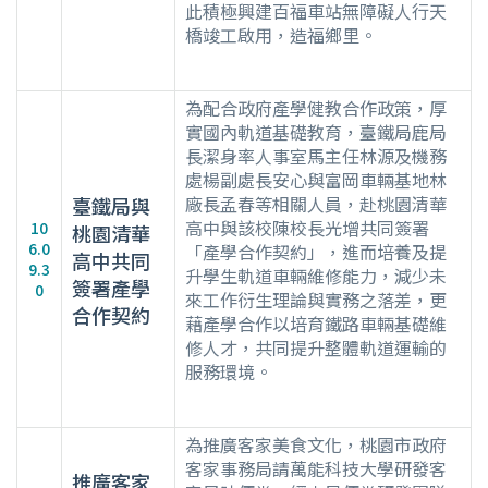
此積極興建百福車站無障礙人行天
橋竣工啟用，造福鄉里。
為配合政府產學健教合作政策，厚
實國內軌道基礎教育，臺鐵局鹿局
長潔身率人事室馬主任林源及機務
處楊副處長安心與富岡車輛基地林
廠長孟春等相關人員，赴桃園清華
臺鐵局與
高中與該校陳校長光增共同簽署
10
桃園清華
6.0
「產學合作契約」，進而培養及提
高中共同
9.3
升學生軌道車輛維修能力，減少未
簽署產學
0
來工作衍生理論與實務之落差，更
合作契約
藉產學合作以培育鐵路車輛基礎維
修人才，共同提升整體軌道運輸的
服務環境。
為推廣客家美食文化，桃園市政府
客家事務局請萬能科技大學研發客
推廣客家