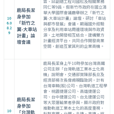
霖、邱副總工程司國松及相關業務
同仁等9員，假新竹市政府在國立清
鹿局長潔
華大學國際會議廳舉辦之「新竹之
身參加
翼-大車站計畫」論壇，研討「車站
10
「新竹之
6.0
與都市發展」會議，期藉國外經驗
8.2
翼-大車站
分享及利用車站周邊環境與市政資
9
源、土地開發相互結合，建構雙方
計畫」論
計畫經濟平台，共同合作開發商業
壇會議
空間，創造互蒙其利的企業商機。
鹿局長潔身上午10時參加台灣高鐵
公司主辦「台灣軌道工業本土化商
機」說明會，交通部賀陳部長旦及
經濟部楊次長偉甫親臨致詞，計有
台灣車輛(股)公司、台灣軌道工程學
會、桃園捷運公司、高雄捷運公
司、台中捷運公司、台北捷運公司
鹿局長潔
等大眾運輸業者參與，顯示政府對
身參加
推動軌道工業本土化的高度重視，
10
「台灣軌
針對高鐵、台鐵、北捷、高捷、桃