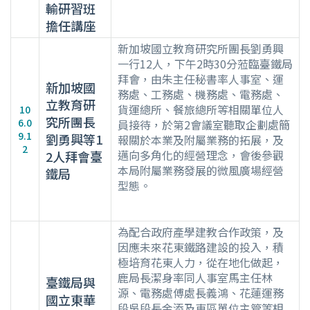
輸研習班
擔任講座
新加坡國立教育研究所團長劉勇興
一行12人，下午2時30分蒞臨臺鐵局
拜會，由朱主任秘書率人事室、運
新加坡國
務處、工務處、機務處、電務處、
立教育研
貨運總所、餐旅總所等相關單位人
10
究所團長
6.0
員接待，於第2會議室聽取企劃處簡
9.1
劉勇興等1
報關於本業及附屬業務的拓展，及
2
邁向多角化的經營理念，會後參觀
2人拜會臺
本局附屬業務發展的微風廣場經營
鐵局
型態。
為配合政府產學建教合作政策，及
因應未來花東鐵路建設的投入，積
極培育花東人力，從在地化做起，
鹿局長潔身率同人事室馬主任林
臺鐵局與
源、電務處傅處長義鴻、花蓮運務
國立東華
段吳段長金添及東區單位主管等相