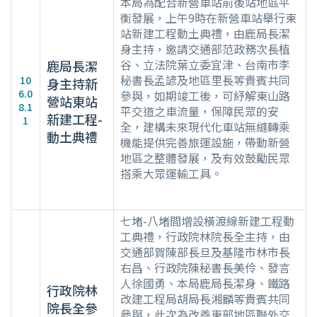
本局為配合新營車站前後站地區平
衡發展，上午9時在新營車站舉行東
站新建工程動土典禮，由鹿局長潔
身主持，邀請交通部范政務次長植
谷、立法院葉立委宜津、台南市李
鹿局長潔
秘書長孟諺及地區里長等貴賓共同
10
身主持新
6.0
參與，如期竣工後，可紓解東山路
營站東站
8.1
平交道之車流量，保障民眾的安
新建工程-
1
全，建構未來現代化車站無縫轉乘
動土典禮
機能提供完善旅運設施，帶動新營
地區之整體發展，及有效鼓勵民眾
搭乘大眾運輸工具。
七堵-八堵間增設橫渡線新建工程動
工典禮，行政院林院長全主持，由
交通部賀陳部長旦及基隆市林市長
右昌、行政院陳秘書長美伶、發言
人徐國勇、本局鹿局長潔身、鐵路
行政院林
改建工程局胡局長湘麟等貴賓共同
院長全參
參與，此次為改善東部地區聯外交