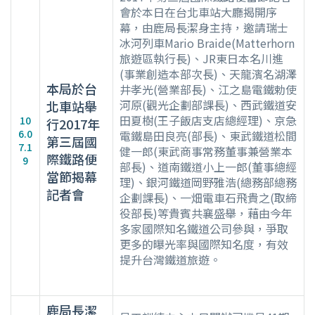
會於本日在台北車站大廳揭開序
幕，由鹿局長潔身主持，邀請瑞士
冰河列車Mario Braide(Matterhorn
旅遊區執行長)、JR東日本名川進
(事業創造本部次長)、天龍濱名湖澤
本局於台
井孝光(營業部長)、江之島電鐵勅使
河原(觀光企劃部課長)、西武鐵道安
北車站舉
田夏樹(王子飯店支店總經理)、京急
10
行2017年
6.0
電鐵島田良亮(部長)、東武鐵道松間
第三屆國
7.1
健一郎(東武商事常務董事兼營業本
際鐵路便
9
部長)、道南鐵道小上一郎(董事總經
當節揭幕
理)、銀河鐵道岡野雅浩(總務部總務
記者會
企劃課長)、一畑電車石飛貴之(取締
役部長)等貴賓共襄盛舉，藉由今年
多家國際知名鐵道公司參與，爭取
更多的曝光率與國際知名度，有效
提升台灣鐵道旅遊。
鹿局長潔