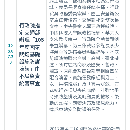
局主辦並在板橋共構車站為演習場
域，鹿局長潔身擔任總指揮，行政
院吳政務委員宏謀、國土安全辦公
室主任黃俊泰、交通部祁常務次長
行政院指
文中、中央警察大學汪教授毓瑋、
定交通部
中國科技大學陳教授振楠、華梵大
學朱教授惠中、行政院全動會報劉
辦理「106
泰益編纂、第三作戰區參謀長李少
10
年度國家
6.0
將榮華等評核委員親臨指導。本次
關鍵基礎
7.2
防護演練聯合台鐵、高鐵、臺北捷
設施防護
0
運、所有駐站商家及國安、警政、
演練」由
國軍、原能會及衛福部等相關單位
本局負責
配合演習，實施任務編組與分工，
統籌事宜
以「兵棋推演」及「實兵演練」方
式執行各項災害的應變，並強化平
時預防整備及災時動員的搶救、後
勤的支援、應變決策及復原能力，
達成車站安全防護的任務。
2017年第三屆國際鐵路便當節記者