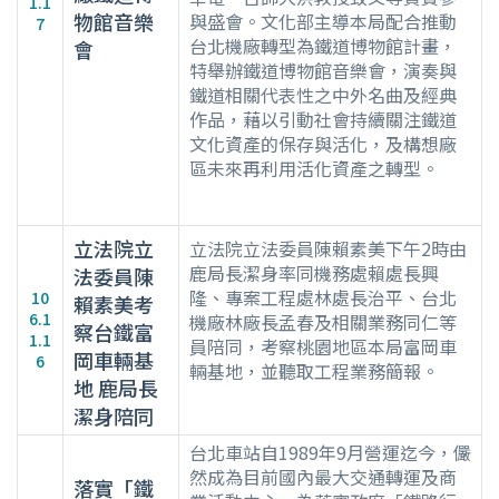
1.1
物館音樂
與盛會。文化部主導本局配合推動
7
台北機廠轉型為鐵道博物館計畫，
會
特舉辦鐵道博物館音樂會，演奏與
鐵道相關代表性之中外名曲及經典
作品，藉以引動社會持續關注鐵道
文化資產的保存與活化，及構想廠
區未來再利用活化資產之轉型。
立法院立
立法院立法委員陳賴素美下午2時由
鹿局長潔身率同機務處賴處長興
法委員陳
隆、專案工程處林處長治平、台北
10
賴素美考
6.1
機廠林廠長孟春及相關業務同仁等
察台鐵富
1.1
員陪同，考察桃園地區本局富岡車
岡車輛基
6
輛基地，並聽取工程業務簡報。
地 鹿局長
潔身陪同
台北車站自1989年9月營運迄今，儼
然成為目前國內最大交通轉運及商
落實「鐵