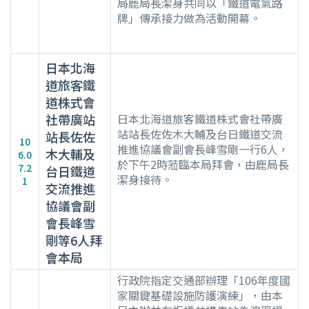
局鹿局長潔身共同以「鐵道電氣路
牌」傳承接力做為活動開幕。
日本北海
道旅客鐵
道株式會
社帶廣站
日本北海道旅客鐵道株式會社帶廣
站站長佐佐木大輔及台日鐵道交流
站長佐佐
10
推進協議會副會長峰雪剛一行6人，
木大輔及
6.0
於下午2時蒞臨本局拜會，由鹿局長
7.2
台日鐵道
潔身接待。
1
交流推進
協議會副
會長峰雪
剛等6人拜
會本局
行政院指定交通部辦理「106年度國
家關鍵基礎設施防護演練」，由本