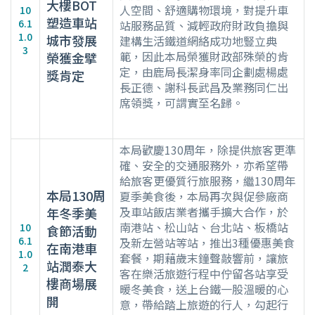
大樓BOT
人空間、舒適購物環境，對提升車
10
塑造車站
6.1
站服務品質、減輕政府財政負擔與
1.0
城市發展
建構生活鐵道網絡成功地豎立典
3
範，因此本局榮獲財政部殊榮的肯
榮獲金擘
定，由鹿局長潔身率同企劃處楊處
獎肯定
長正德、謝科長武昌及業務同仁出
席領獎，可謂實至名歸。
本局歡慶130周年，除提供旅客更準
確、安全的交通服務外，亦希望帶
給旅客更優質行旅服務，繼130周年
本局130周
夏季美食後，本局再次與促參廠商
及車站飯店業者攜手擴大合作，於
年冬季美
南港站、松山站、台北站、板橋站
10
食節活動
6.1
及新左營站等站，推出3種優惠美食
在南港車
1.0
套餐，期藉歲末鐘聲敲響前，讓旅
站潤泰大
2
客在樂活旅遊行程中佇留各站享受
樓商場展
暖冬美食，送上台鐵一股溫暖的心
開
意，帶給踏上旅遊的行人，勾起行