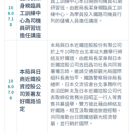
員工訓練中心本日開辦司機員41期
身親臨員
研習班，由鹿局長潔身親臨員工訓
10
工訓練中
6.0
練中心，為學員投入鐵路司機員行
7.1
心為司機
列的儲備人員擔任講座。
8
員研習班
擔任講座
本局與日本近鐵控股股份有限公司
於上午10時在台北車站大廳舉行締
結友好鐵道，由鹿局長潔身與日本
近鐵控股公司吉田昌功社長共同簽
本局與日
署備忘錄，邀請交通部觀光局國際
組科長黃怡平、鐵路警察局徐局長
商近鐵投
10
緒昕、日本交流協會台北事務所代
資控股公
6.0
表沼田幹夫及日本近鐵控股公司代
7.0
司簽署友
表取締役常務米田昭正一行人等貴
6
好鐵路協
賓共襄盛舉，雙方彼此藉由締結友
定
好鐵路，相互汲取鐵道旅遊經驗，
共同推動台日間鐵道觀光經濟發
展，並行銷於國際。