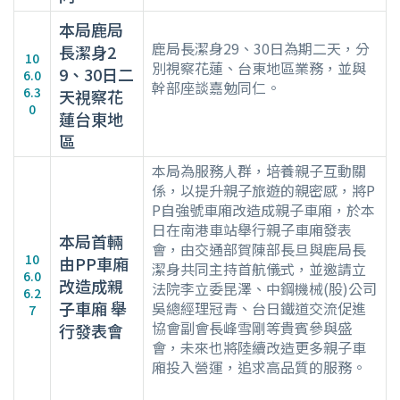
本局鹿局
鹿局長潔身29、30日為期二天，分
長潔身2
10
別視察花蓮、台東地區業務，並與
9、30日二
6.0
幹部座談嘉勉同仁。
6.3
天視察花
0
蓮台東地
區
本局為服務人群，培養親子互動關
係，以提升親子旅遊的親密感，將P
P自強號車廂改造成親子車廂，於本
日在南港車站舉行親子車廂發表
本局首輛
會，由交通部賀陳部長旦與鹿局長
10
由PP車廂
潔身共同主持首航儀式，並邀請立
6.0
改造成親
法院李立委昆澤、中鋼機械(股)公司
6.2
子車廂 舉
吳總經理冠青、台日鐵道交流促進
7
協會副會長峰雪剛等貴賓參與盛
行發表會
會，未來也將陸續改造更多親子車
廂投入營運，追求高品質的服務。