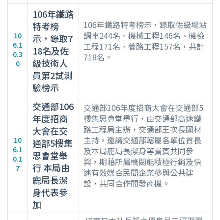
106年鐵路
106年鐵路特考榜示，錄取佐級場站
特考榜
調車244名、機械工程146名、機檢
10
示，錄取7
6.1
工程171名、養路工程157名，共計
18名及佐
0.3
718名。
級技術人
0
員第2試測
驗榜示
交通部106
交通部106年度招商大會在交通部5
年度招商
樓集思會堂舉行，由交通部高速鐵
路工程局主辦，交通部王次長國材
大會在交
主持，邀請交通部轄屬各單位首長
10
通部5樓集
6.1
及本局鹿局長潔身等貴賓共同參
思會堂舉
0.1
與，期藉所屬機關能積極行銷及快
行 本局由
7
速有效媒合民間企業參與公共建
鹿局長潔
設，共同合作開發商機。
身代表參
加