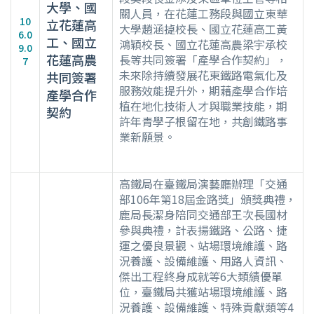
大學、國
關人員，在花蓮工務段與國立東華
10
立花蓮高
大學趙涵㨗校長、國立花蓮高工黃
6.0
工、國立
鴻穎校長、國立花蓮高農梁宇承校
9.0
花蓮高農
長等共同簽署「產學合作契約」，
7
未來除持續發展花東鐵路電氣化及
共同簽署
服務效能提升外，期藉產學合作培
產學合作
植在地化技術人才與職業技能，期
契約
許年青學子根留在地，共創鐵路事
業新願景。
高鐵局在臺鐵局演藝廳辦理「交通
部106年第18屆金路獎」頒獎典禮，
鹿局長潔身陪同交通部王次長國材
參與典禮，計表揚鐵路、公路、捷
運之優良景觀、站場環境維護、路
況養護、設備維護、用路人資訊、
傑出工程終身成就等6大類績優單
位，臺鐵局共獲站場環境維護、路
況養護、設備維護、特殊貢獻類等4