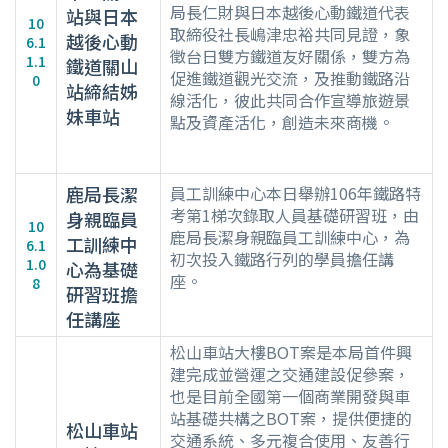
局長仁財與日本越後心動鐵道代表
站與日本
10
取締役社長嶋津忠裕共同見證，象
越後心動
6.1
徵台日雙方鐵道友好關係，雙方為
1.1
鐵道關山
促進鐵道觀光交流，及推動鐵路沿
0
站締結姊
線活化，彼此共同合作宣導旅遊景
妹車站
點及資產活化，創造未來商機。
鹿局長潔
員工訓練中心本日舉辦106年鐵路特
考第1梯次錄取人員基礎研習班，由
身親臨員
10
鹿局長潔身親臨員工訓練中心，為
工訓練中
6.1
初次投入鐵路行列的學員擔任講
1.0
心為基礎
座。
8
研習班擔
任講座
松山車站大樓BOT案是本局首件興
建完成並營運之交通建設促參案，
也是目前全國第一個商業開發與車
站基礎共構之BOT案，提供便捷的
松山車站
交通系統、多元複合使用、友善行