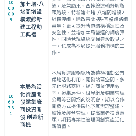
10
加七堵-八
通，及兼顧東、西幹線運輸紓解瓶
6.0
堵間增設
頸路段，特新建七堵-八堵間增設2
8.0
橫渡線新
組橫渡線，除改善北-基-宜整體路線
9
容量；更可提升軌道結構穩定性及
建工程動
安全性，並增加本局營運的調度彈
工典禮
性，同時兌現總統交通建設政見之
一，也成為本局提升服務指標的工
作。
本局貨運服務總所為積極推動公有
房地活化利用，開發站區空間、多
本局為活
元化服務商區，提升商業使用效
率，邀集房仲、租屋網及物業管理
化資產開
10
公司等召開招商說明會，期以合作
發邀集廠
6.0
開發方式提供房地予其辦理整建、
7.3
商投資開
維護及經營管理，提高業者投資意
1
發 創造新
願，期藉專業性管理開創資產活化
商機
新價值。