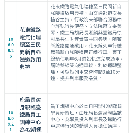
花東鐵路電氣化瑞穗至三民間新自
強隧道啟用典禮，由交通部范次長
植谷主持，行政院東部聯合服務中
心許執行長傳盛、立法院蕭立委美
花東鐵路
琴、鐵工局胡局長湘麟與臺鐵局徐
電氣化瑞
副局長仁財等貴賓共同參與，隨著
10
穗至三民
6.0
新線路開通啟用，花東線列車行駛
9.2
間新自強
舞鶴新自強隧道西正線行車，東正
6
線預估明年6月鋪設軌道完成通車，
隧道啟用
屆時雙線雙向通車後，利於運轉整
典禮
理，可縮短列車交會時間3至10分
鐘，提升列車服務品質。
鹿局長潔
員工訓練中心於本日開辦42期運輸
身親臨臺
學員研習班，由鹿局長潔身親臨該
10
鐵局員工
6.0
中心，為學員投入列車長及鐵路行
訓練中心
9.2
車運轉行列的儲備人員擔任講座。
為42期運
1