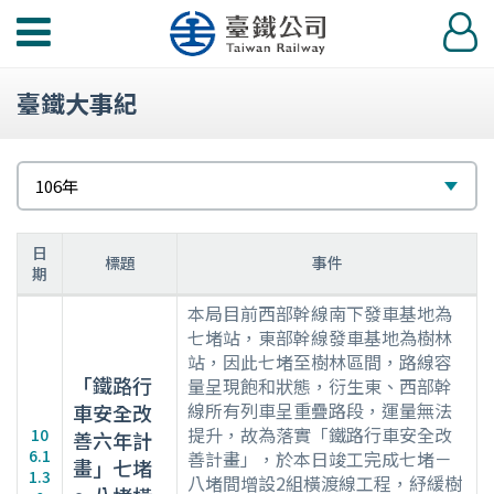
功
登
能
入
選
臺鐵大事紀
單
請
選
106年
選
擇
擇
日
標題
事件
期
106
本局目前西部幹線南下發車基地為
年
七堵站，東部幹線發車基地為樹林
站，因此七堵至樹林區間，路線容
大
「鐵路行
量呈現飽和狀態，衍生東、西部幹
事
線所有列車呈重疊路段，運量無法
車安全改
紀
提升，故為落實「鐵路行車安全改
10
善六年計
要
6.1
善計畫」，於本日竣工完成七堵－
畫」七堵
表
1.3
八堵間增設2組橫渡線工程，紓緩樹