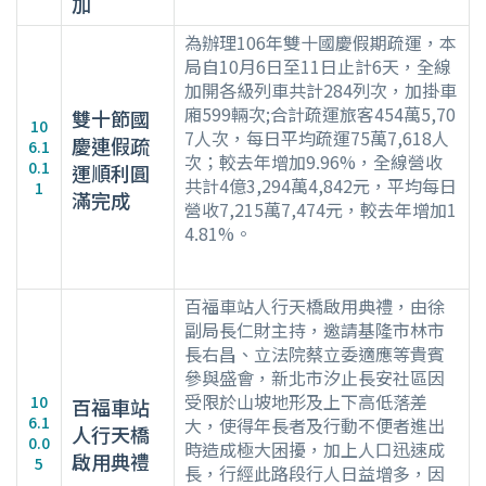
加
為辦理106年雙十國慶假期疏運，本
局自10月6日至11日止計6天，全線
加開各級列車共計284列次，加掛車
廂599輛次;合計疏運旅客454萬5,70
雙十節國
10
7人次，每日平均疏運75萬7,618人
慶連假疏
6.1
次；較去年增加9.96%，全線營收
0.1
運順利圓
共計4億3,294萬4,842元，平均每日
1
滿完成
營收7,215萬7,474元，較去年增加1
4.81%。
百福車站人行天橋啟用典禮，由徐
副局長仁財主持，邀請基隆市林市
長右昌、立法院蔡立委適應等貴賓
參與盛會，新北市汐止長安社區因
受限於山坡地形及上下高低落差
10
百福車站
6.1
大，使得年長者及行動不便者進出
人行天橋
0.0
時造成極大困擾，加上人口迅速成
啟用典禮
5
長，行經此路段行人日益增多，因