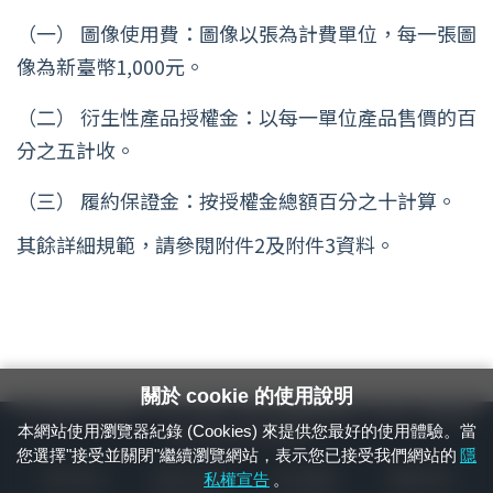
（一）
圖像使用費：圖像以張為計費單位，每一張圖
像為新臺幣1,000元。
（二）
衍生性產品授權金：以每一單位產品售價的百
分之五計收。
（三）
履約保證金：按授權金總額百分之十計算。
其餘詳細規範，請參閱附件2及附件3資料。
關於 cookie 的使用說明
24小時緊急通報電話：1933（市話、手機，僅限發現軌道、平交道、橋樑及隧
本網站使用瀏覽器紀錄 (Cookies) 來提供您最好的使用體驗。當
道等有障礙物之通報專用）
您選擇"接受並關閉"繼續瀏覽網站，表示您已接受我們網站的
隱
隱私權宣告
資通安全政策
著作權聲明
電腦版官網
私權宣告
。