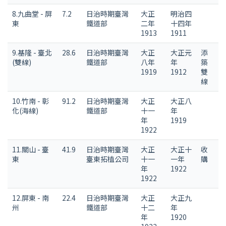
8.九曲堂 - 屏
7.2
日治時期臺灣
大正
明治四
東
鐵道部
二年
十四年
1913
1911
9.基隆 - 臺北
28.6
日治時期臺灣
大正
大正元
添
(雙線)
鐵道部
八年
年
築
1919
1912
雙
線
10.竹南 - 彰
91.2
日治時期臺灣
大正
大正八
化(海線)
鐵道部
十一
年
年
1919
1922
11.關山 - 臺
41.9
日治時期臺灣
大正
大正十
收
東
臺東拓植公司
十一
一年
購
年
1922
1922
12.屏東 - 南
22.4
日治時期臺灣
大正
大正九
州
鐵道部
十二
年
年
1920