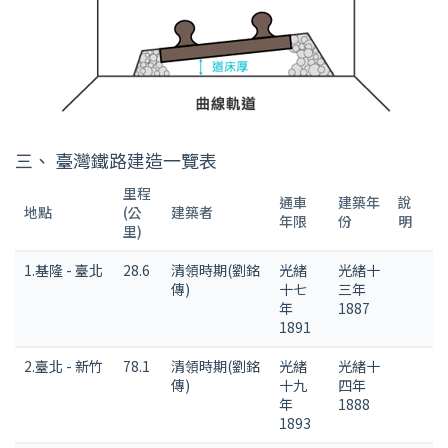
三、
臺灣鐵路建造一覽表
里程
通車
建築年
說
地點
(公
建築者
年限
份
明
里)
1.基隆 - 臺北
28.6
清領時期(劉銘
光緒
光緒十
傳)
十七
三年
年
1887
1891
2.臺北 - 新竹
78.1
清領時期(劉銘
光緒
光緒十
傳)
十九
四年
年
1888
1893