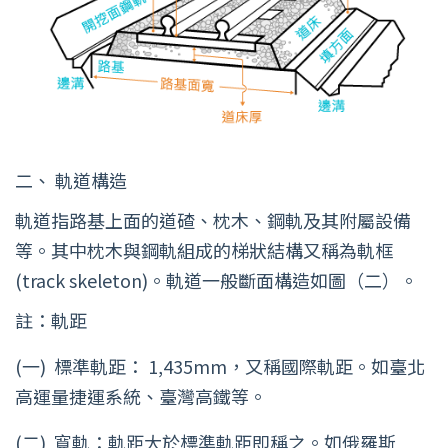
二、
軌道構造
軌道指路基上面的道碴、枕木、鋼軌及其附屬設備
等。其中枕木與鋼軌組成的梯狀結構又稱為軌框
(track skeleton)。軌道一般斷面構造如圖（二）。
註：軌距
(一)
標準軌距： 1,435mm，又稱國際軌距。如臺北
高運量捷運系統、臺灣高鐵等。
(二)
寬軌：軌距大於標準軌距即稱之。如俄羅斯