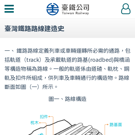
功
登
能
入
選
臺灣鐵路路線建造史
單
一、
鐵路路線定義列車或車輛運轉所必需的通路，包
括軌道（track）及承載軌道的路基(roadbed)與橋涵
等構造物稱為路線。一般的軌道係由道碴、軌枕、鋼
軌及扣件所組成，供列車及車輛通行的構造物。路線
斷面如圖（一）所示。
圖一、路線構造