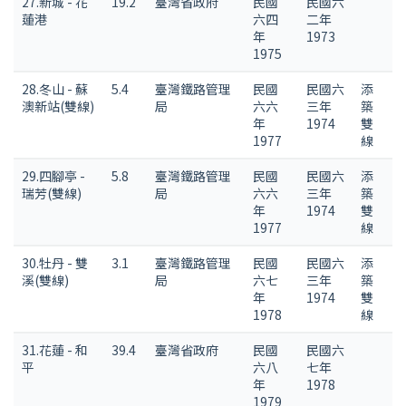
27.新城 - 花
19.2
臺灣省政府
民國
民國六
蓮港
六四
二年
年
1973
1975
28.冬山 - 蘇
5.4
臺灣鐵路管理
民國
民國六
添
澳新站(雙線)
局
六六
三年
築
年
1974
雙
1977
線
29.四腳亭 -
5.8
臺灣鐵路管理
民國
民國六
添
瑞芳(雙線)
局
六六
三年
築
年
1974
雙
1977
線
30.牡丹 - 雙
3.1
臺灣鐵路管理
民國
民國六
添
溪(雙線)
局
六七
三年
築
年
1974
雙
1978
線
31.花蓮 - 和
39.4
臺灣省政府
民國
民國六
平
六八
七年
年
1978
1979