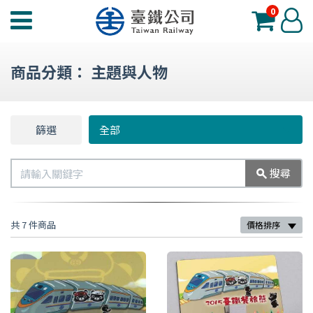
0
臺
登
鐵
入
夢
商品分類：
主題與人物
工
場
功
篩選
篩
全部
能
選
選
搜
搜尋
單
尋
共 7 件商品
價格排序