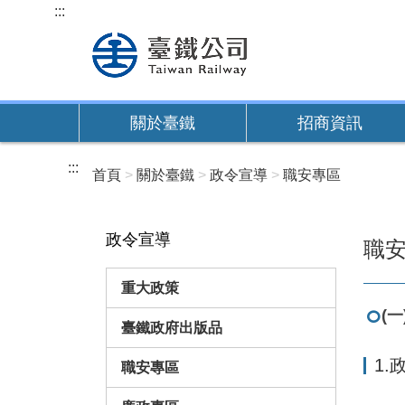
跳
:::
到
主
要
內
關於臺鐵
招商資訊
容
:::
首頁
關於臺鐵
政令宣導
職安專區
政令宣導
職
重大政策
(
臺鐵政府出版品
1.
職安專區