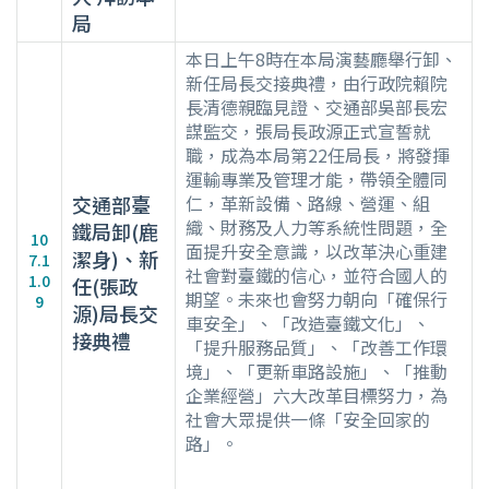
局
本日上午8時在本局演藝廳舉行卸、
新任局長交接典禮，由行政院賴院
長清德親臨見證、交通部吳部長宏
謀監交，張局長政源正式宣誓就
職，成為本局第22任局長，將發揮
運輸專業及管理才能，帶領全體同
交通部臺
仁，革新設備、路線、營運、組
織、財務及人力等系統性問題，全
鐵局卸(鹿
10
面提升安全意識，以改革決心重建
潔身)、新
7.1
社會對臺鐵的信心，並符合國人的
1.0
任(張政
期望。未來也會努力朝向「確保行
9
源)局長交
車安全」、「改造臺鐵文化」、
接典禮
「提升服務品質」、「改善工作環
境」、「更新車路設施」、「推動
企業經營」六大改革目標努力，為
社會大眾提供一條「安全回家的
路」。