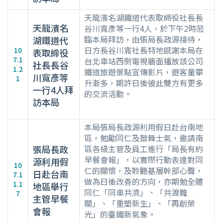
天龍濱名湖鐵道代表取締役社長長
天龍濱名
谷川寬彥等一行4人，於下午2時蒞
臨本局拜訪，由張局長政源接待，
湖鐵道代
日方長谷川寬社長特地感謝本局在
10
表取締役
7.1
台北車站西側電視牆面播放該公司
社長長谷
1.2
鐵道旅遊景點宣傳影片，遊客量攀
川寬彥等
1
升漸多，期許日後彼此雙方有更多
一行4人拜
的交流活動。
訪本局
本局張局長政源利用假日赴台南地
區，勉勵同仁及鼓舞士氣，邀請南
張局長政
區各級主管及員工進行「局長有約
早餐會報」，以實際行動表達對同
源利用假
10
仁的關懷，及聆聽基層幹部心聲，
日赴台南
7.1
做為日後改善的方向，亦期勉全體
1.1
地區舉行
同仁「同車共濟」、「共渡難
7
主管早餐
關」、「重塑新生」、「再創榮
會報
光」的臺鐵新氣象。