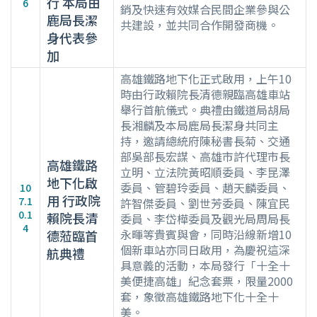
行 本局由
6
銷及快速有效媒合民間企業參與公
鹿局長潔
共建設，並共同合作開發商機。
身代表參
加
高雄鐵路地下化正式啟用，上午10
時由行政賴院長清德親臨高雄車站
舉行首航儀式。典禮由鐵道局胡局
長湘麟及本局鹿局長潔身共同主
持，邀請總統府陳秘書長菊、交通
部吳部長宏謀、高雄市許代理市長
高雄鐵路
立明、立法院黃昭順委員、李昆澤
地下化啟
委員、管碧玲委員、趙天麟委員、
10
用 行政院
7.1
許智傑委員、劉世芳委員、陳宜民
0.1
賴院長清
委員、李岱樺委員及觀光局周局長
4
永暉等貴賓與會，同時沿線新增10
德蒞臨首
個新車站亦同日啟用，為慶祝這深
航典禮
具意義的活動，本局發行「十全十
美便捷高雄」紀念套票，限量2000
套，象徵高雄鐵路地下化十全十
美。