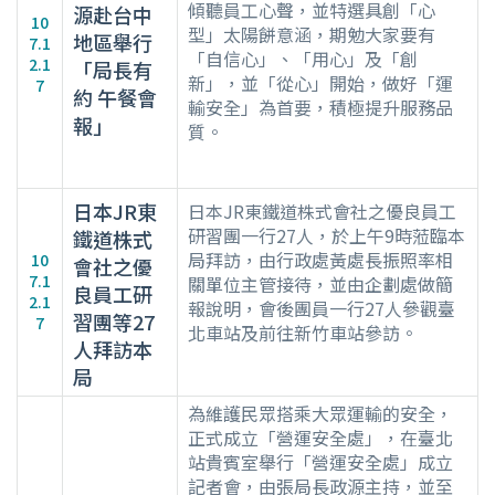
傾聽員工心聲，並特選具創「心
源赴台中
10
型」太陽餅意涵，期勉大家要有
地區舉行
7.1
「自信心」、「用心」及「創
2.1
「局長有
新」，並「從心」開始，做好「運
7
約 午餐會
輸安全」為首要，積極提升服務品
報」
質。
日本JR東
日本JR東鐵道株式會社之優良員工
研習團一行27人，於上午9時蒞臨本
鐵道株式
局拜訪，由行政處黃處長振照率相
10
會社之優
7.1
關單位主管接待，並由企劃處做簡
良員工研
2.1
報說明，會後團員一行27人參觀臺
習團等27
7
北車站及前往新竹車站參訪。
人拜訪本
局
為維護民眾搭乘大眾運輸的安全，
正式成立「營運安全處」，在臺北
站貴賓室舉行「營運安全處」成立
記者會，由張局長政源主持，並至