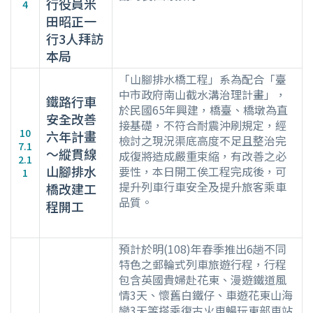
行役員米
4
田昭正一
行3人拜訪
本局
「山腳排水橋工程」系為配合「臺
中市政府南山截水溝治理計畫」，
鐵路行車
於民國65年興建，橋臺、橋墩為直
安全改善
接基礎，不符合耐震沖刷規定，經
10
六年計畫
檢討之現況渠底高度不足且整治完
7.1
～縱貫線
成復將造成嚴重束縮，有改善之必
2.1
山腳排水
要性，本日開工俟工程完成後，可
1
提升列車行車安全及提升旅客乘車
橋改建工
品質。
程開工
預計於明(108)年春季推出6趟不同
特色之郵輪式列車旅遊行程，行程
包含英國貴婦赴花東、漫遊鐵道風
情3天、懷舊白鐵仔、車遊花東山海
戀3天等搭乘復古火車暢玩東部車站