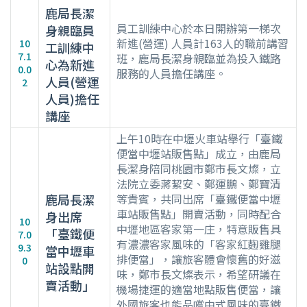
鹿局長潔
員工訓練中心於本日開辦第一梯次
身親臨員
新進(營運) 人員計163人的職前講習
10
工訓練中
7.1
班，鹿局長潔身親臨並為投入鐵路
心為新進
0.0
服務的人員擔任講座。
人員(營運
2
人員)擔任
講座
上午10時在中壢火車站舉行「臺鐵
便當中壢站販售點」成立，由鹿局
長潔身陪同桃園市鄭市長文燦，立
法院立委蔣絜安、鄭運鵬、鄭寶清
鹿局長潔
等貴賓，共同出席「臺鐵便當中壢
車站販售點」開賣活動，同時配合
身出席
10
中壢地區客家第一庄，特意販售具
「臺鐵便
7.0
有濃濃客家風味的「客家紅麴雞腿
9.3
當中壢車
排便當」，讓旅客體會懷舊的好滋
0
站設點開
味，鄭市長文燦表示，希望研議在
賣活動」
機場捷運的適當地點販售便當，讓
外國旅客也能品嚐中式風味的臺鐵