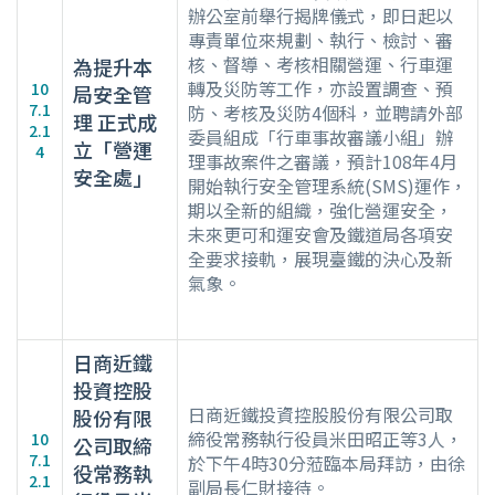
辦公室前舉行揭牌儀式，即日起以
專責單位來規劃、執行、檢討、審
核、督導、考核相關營運、行車運
為提升本
轉及災防等工作，亦設置調查、預
10
局安全管
7.1
防、考核及災防4個科，並聘請外部
理 正式成
2.1
委員組成「行車事故審議小組」辦
立「營運
4
理事故案件之審議，預計108年4月
安全處」
開始執行安全管理系統(SMS)運作，
期以全新的組織，強化營運安全，
未來更可和運安會及鐵道局各項安
全要求接軌，展現臺鐵的決心及新
氣象。
日商近鐵
投資控股
日商近鐵投資控股股份有限公司取
股份有限
締役常務執行役員米田昭正等3人，
10
公司取締
7.1
於下午4時30分蒞臨本局拜訪，由徐
役常務執
2.1
副局長仁財接待。