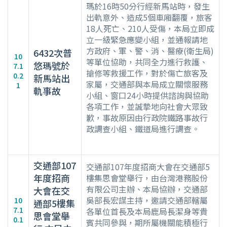
瑪於16時50分行經新馬站時，發生
出軌意外、造成5個車廂翻覆，旅客
18人死亡、210人受傷，本局立即成
立一級緊急應變小組，並通報請地
方政府、軍、警、消、醫療(衛生局)
6432次普
10
等單位協助，共同全力進行救護、
悠瑪號於
7.1
搶修等救援工作，對於傷亡旅客及
0.2
新馬站出
家屬，交通部與本局成立關懷服務
1
軌事故
小組、窗口24小時提供諮詢與協助
各項工作，並誠摯地向社會大眾致
歉，事故原因由行政院鐵路事故行
政調查小組、鐵道局進行調查。
交通部107
交通部107年度招商大會在交通部5
年度招商
樓集思會堂舉行，由台灣港務股份
有限公司主辦、本局協辦，交通部
大會在交
吳部長宏謀主持，邀請交通部轄屬
10
通部5樓集
7.1
各單位首長及本局鹿局長潔身等貴
思會堂舉
0.1
賓共同參與，期所屬機關能積極行