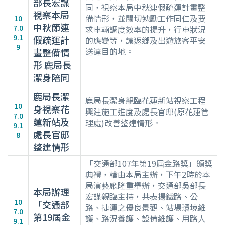
部長宏謀
同，視察本局中秋連假疏運計畫整
視察本局
備情形，並關切勉勵工作同仁及要
10
中秋節連
7.0
求車輛調度效率的提升，行車狀況
9.1
假疏運計
的應變等，讓返鄉及出遊旅客平安
9
送達目的地。
畫整備情
形 鹿局長
潔身陪同
鹿局長潔
鹿局長潔身親臨花蓮新站視察工程
10
身視察花
興建施工進度及處長官邸(原花蓮管
7.0
蓮新站及
理處)改善整建情形。
9.1
處長官邸
8
整建情形
「交通部107年第19屆金路獎」頒獎
典禮，輪由本局主辦，下午2時於本
局演藝廳隆重舉辦，交通部吳部長
本局辦理
宏謀親臨主持，共表揚鐵路、公
10
「交通部
路、捷運之優良景觀、站場環境維
7.0
第19屆金
護、路況養護、設備維護、用路人
9.1