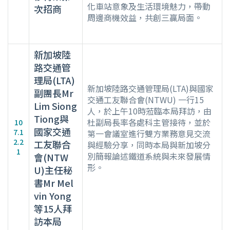
化車站意象及生活環境魅力，帶動
次招商
周邊商機效益，共創三贏局面。
新加坡陸
路交通管
理局(LTA)
新加坡陸路交通管理局(LTA)與國家
副團長Mr
交通工友聯合會(NTWU) 一行15
Lim Siong
人，於上午10時蒞臨本局拜訪，由
Tiong與
杜副局長率各處科主管接待，並於
10
國家交通
7.1
第一會議室進行雙方業務意見交流
2.2
工友聯合
與經驗分享，同時本局與新加坡分
1
別簡報論述鐵道系統與未來發展情
會(NTW
形。
U)主任秘
書Mr Mel
vin Yong
等15人拜
訪本局