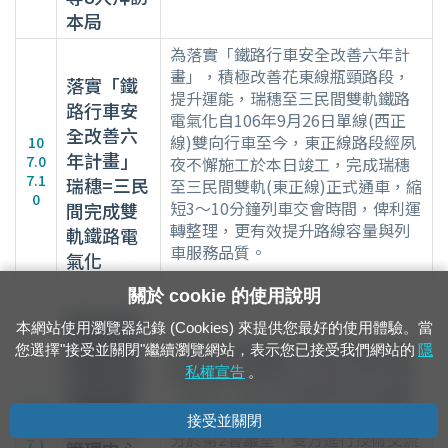
本局
為落實「鐵路行車安全改善六年計
畫」，積極改善花東線瓶頸路段，
落實「鐵
提升運能，瑞穗至三民間雙軌鐵路
路行車安
電氣化自106年9月26日單線(西正
全改善六
線)雙向行車至今，東正線路段經夙
10
年計畫」
7.0
夜不懈施工於本日竣工，完成瑞穗
7.1
瑞穗=三民
至三民間雙軌(東正線)正式通車，縮
0
短3～10分鐘列車交會時間，俾利運
間完成雙
轉整理，更有效提升路線容量與列
軌鐵路電
車服務品質。
氣化
關於 cookie 的使用說明
東日本旅
本網站使用瀏覽器紀錄 (Cookies) 來提供您最好的使用體驗。當
客鐵道株
東日本旅客鐵道株式會社電氣網絡
您選擇"接受並關閉"繼續瀏覽網站，表示您已接受我們網站的
隱
式會社電
部信號系統管理中心所長川野 卓等
私權宣告
。
一行7人，於上午9時參訪綜合調度
氣網絡部
10
所及台北車站行控系統，下午1時30
信號系統
接受並關閉
7.0
分於第2會議室，雙方進行技術交流
7.1