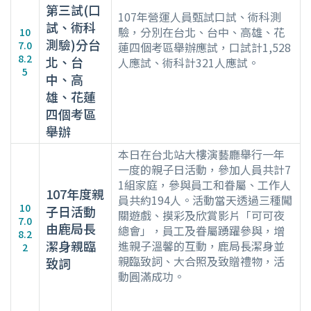
第三試(口
107年營運人員甄試口試、術科測
試、術科
驗，分別在台北、台中、高雄、花
10
測驗)分台
7.0
蓮四個考區舉辦應試，口試計1,528
8.2
北、台
人應試、術科計321人應試。
5
中、高
雄、花蓮
四個考區
舉辦
本日在台北站大樓演藝廳舉行一年
一度的親子日活動，參加人員共計7
1組家庭，參與員工和眷屬、工作人
107年度親
員共約194人。活動當天透過三種闖
10
子日活動
關遊戲、摸彩及欣賞影片「可可夜
7.0
由鹿局長
總會」，員工及眷屬踴躍參與，增
8.2
潔身親臨
進親子溫馨的互動，鹿局長潔身並
2
親臨致詞、大合照及致贈禮物，活
致詞
動圓滿成功。