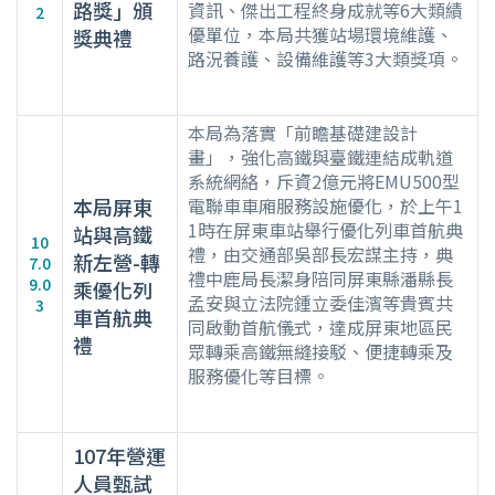
路獎」頒
資訊、傑出工程終身成就等6大類績
2
優單位，本局共獲站場環境維護、
獎典禮
路況養護、設備維護等3大類獎項。
本局為落實「前瞻基礎建設計
畫」，強化高鐵與臺鐵連結成軌道
系統網絡，斥資2億元將EMU500型
本局屏東
電聯車車廂服務設施優化，於上午1
1時在屏東車站舉行優化列車首航典
站與高鐵
10
禮，由交通部吳部長宏謀主持，典
新左營-轉
7.0
禮中鹿局長潔身陪同屏東縣潘縣長
9.0
乘優化列
孟安與立法院鍾立委佳濱等貴賓共
3
車首航典
同啟動首航儀式，達成屏東地區民
禮
眾轉乘高鐵無縫接駁、便捷轉乘及
服務優化等目標。
107年營運
人員甄試