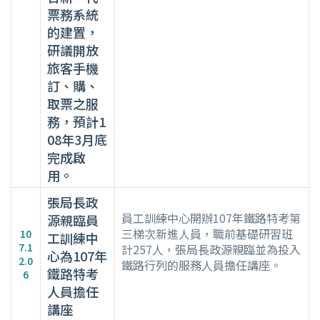
票務系統
的建置，
研議開放
旅客手機
訂、購、
取票之服
務，預計1
08年3月底
完成啟
用。
張局長政
員工訓練中心開辦107年鐵路特考第
源親臨員
三梯次新進人員，職前基礎研習班
10
工訓練中
7.1
計257人，張局長政源親臨並為投入
心為107年
2.0
鐵路行列的服務人員擔任講座。
鐵路特考
6
人員擔任
講座