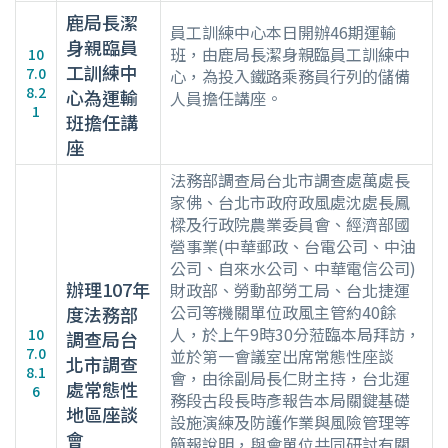
鹿局長潔
員工訓練中心本日開辦46期運輸
身親臨員
班，由鹿局長潔身親臨員工訓練中
10
工訓練中
7.0
心，為投入鐵路乘務員行列的儲備
8.2
心為運輸
人員擔任講座。
1
班擔任講
座
法務部調查局台北市調查處萬處長
家佛、台北市政府政風處沈處長鳳
樑及行政院農業委員會、經濟部國
營事業(中華郵政、台電公司、中油
公司、自來水公司、中華電信公司)
辦理107年
財政部、勞動部勞工局、台北捷運
公司等機關單位政風主管約40餘
度法務部
人，於上午9時30分蒞臨本局拜訪，
10
調查局台
7.0
並於第一會議室出席常態性座談
北市調查
8.1
會，由徐副局長仁財主持，台北運
處常態性
6
務段古段長時彥報告本局關鍵基礎
地區座談
設施演練及防護作業與風險管理等
會
簡報說明，與會單位共同研討有關