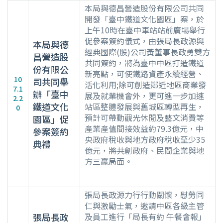
本局與德昌營造股份有限公司共同
開發「臺中鐵道文化園區」案，於
上午10時在臺中車站站前廣場舉行
促參案簽約儀式，由張局長政源與
本局與德
經典國際(股)公司黃董事長政勇雙方
昌營造股
共同簽約，將為臺中中區打造鐵道
份有限公
新亮點，可使鐵路資產永續經營、
10
司共同舉
活化利用;除可創造鄰近地區商業發
7.1
辦「臺中
展及就業機會外，更可進一步加速
2.2
鐵道文化
站區整體發展與舊城區轉型再生，
0
預計可帶動觀光休閒及藝文消費等
園區」促
產業產值間接效益約79.3億元，中
參案簽約
央政府稅收與地方政府稅收至少35
典禮
億元，將共創政府、民間企業與地
方三贏局面。
張局長政源力行行動關懷，慰勞同
仁與激勵士氣，邀請中區各級主管
張局長政
及員工進行「局長有約 午餐會報」