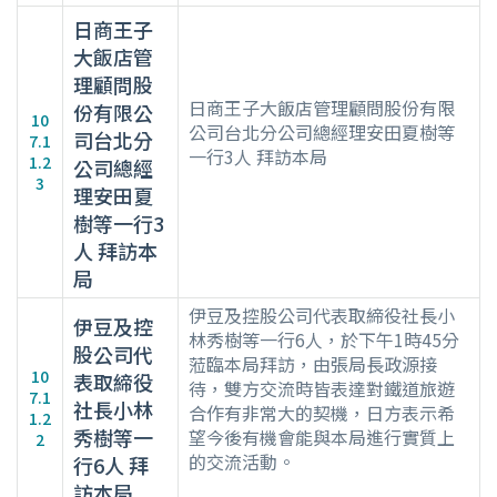
日商王子
大飯店管
理顧問股
日商王子大飯店管理顧問股份有限
份有限公
10
公司台北分公司總經理安田夏樹等
司台北分
7.1
一行3人 拜訪本局
1.2
公司總經
3
理安田夏
樹等一行3
人 拜訪本
局
伊豆及控股公司代表取締役社長小
伊豆及控
林秀樹等一行6人，於下午1時45分
股公司代
蒞臨本局拜訪，由張局長政源接
10
表取締役
待，雙方交流時皆表達對鐵道旅遊
7.1
社長小林
合作有非常大的契機，日方表示希
1.2
秀樹等一
望今後有機會能與本局進行實質上
2
的交流活動。
行6人 拜
訪本局