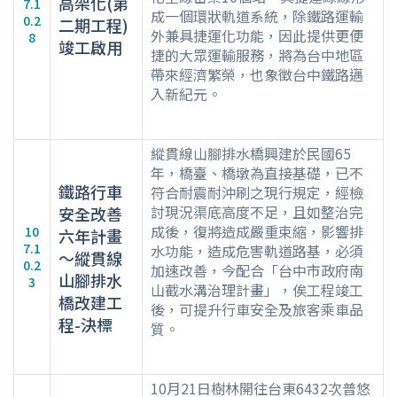
高架化(第
7.1
成一個環狀軌道系統，除鐵路運輸
0.2
二期工程)
外兼具捷運化功能，因此提供更便
8
竣工啟用
捷的大眾運輸服務，將為台中地區
帶來經濟繁榮，也象徵台中鐵路邁
入新紀元。
縱貫線山腳排水橋興建於民國65
年，橋臺、橋墩為直接基礎，已不
鐵路行車
符合耐震耐沖刷之現行規定，經檢
討現況渠底高度不足，且如整治完
安全改善
成後，復將造成嚴重束縮，影響排
10
六年計畫
7.1
水功能，造成危害軌道路基，必須
～縱貫線
0.2
加速改善，今配合「台中市政府南
山腳排水
3
山截水溝治理計畫」，俟工程竣工
橋改建工
後，可提升行車安全及旅客乘車品
程-決標
質。
10月21日樹林開往台東6432次普悠