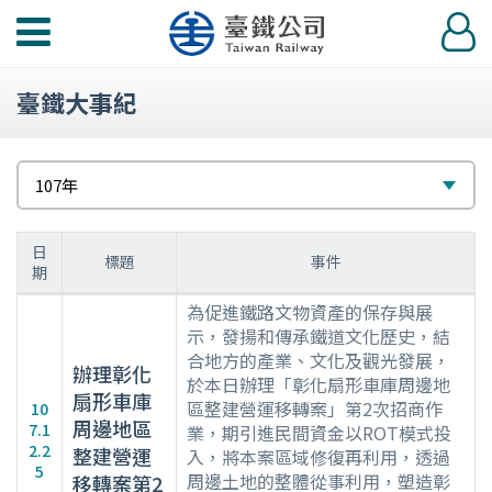
功
登
能
入
選
臺鐵大事紀
單
請
選
107年
選
擇
擇
日
標題
事件
期
107
為促進鐵路文物資產的保存與展
年
示，發揚和傳承鐵道文化歷史，結
合地方的產業、文化及觀光發展，
大
辦理彰化
於本日辦理「彰化扇形車庫周邊地
事
扇形車庫
區整建營運移轉案」第2次招商作
10
紀
周邊地區
7.1
業，期引進民間資金以ROT模式投
要
2.2
整建營運
入，將本案區域修復再利用，透過
表
5
周邊土地的整體從事利用，塑造彰
移轉案第2