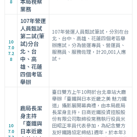
本局視察
8
業務
107年營運
人員甄試
107年營運人員甄試筆試，分別在台
第二試(筆
北、台中、高雄、花蓮四個考區舉
10
試)分台
辦應試，分為營運專員、營運員、
7.0
北、台
服務員、服務佐理，計20,001人應
7.2
中、高
試。
8
雄、花蓮
四個考區
舉辦
臺日雙方上午10時於台北車站大廳
舉辦「臺鐵與日本近畿之美 魅力鐵
道」攝影展開幕典禮，由本局鹿局
鹿局長潔
長潔身主持，日商近鐵投資控股股
身主持
份有限公司取締役常務執行役員米
「臺鐵與
田昭正率員代表參加，為紀念雙方
10
日本近畿
7.0
友好鐵路協定締結1週年，於本年3