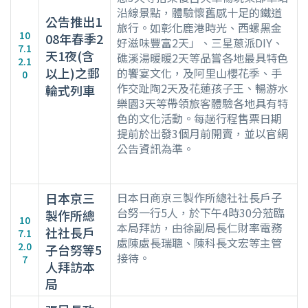
沿線景點，體驗懷舊感十足的鐵道
公告推出1
旅行。如彰化鹿港時光、西螺黑金
10
08年春季2
好滋味豐富2天」、三星蔥派DIY、
7.1
天1夜(含
礁溪湯暖暖2天等品嘗各地最具特色
2.1
以上)之郵
的饗宴文化，及阿里山櫻花季、手
0
作交趾陶2天及花蓮孩子王、暢游水
輪式列車
樂園3天等帶領旅客體驗各地具有特
色的文化活動。每趟行程售票日期
提前於出發3個月前開賣，並以官網
公告資訊為準。
日本京三
日本日商京三製作所總社社長戶子
台努一行5人，於下午4時30分蒞臨
製作所總
10
本局拜訪，由徐副局長仁財率電務
社社長戶
7.1
處陳處長瑞聰、陳科長文宏等主管
2.0
子台努等5
接待。
7
人拜訪本
局