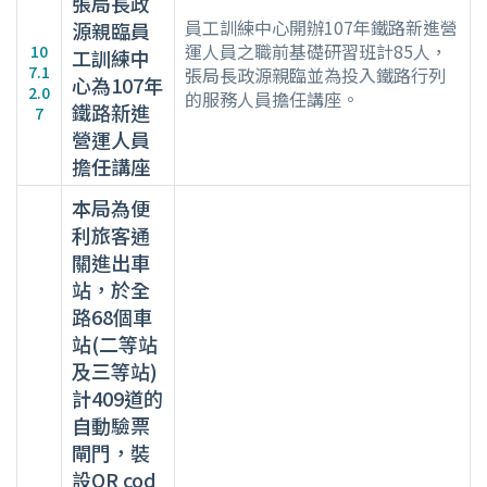
張局長政
員工訓練中心開辦107年鐵路新進營
源親臨員
運人員之職前基礎研習班計85人，
10
工訓練中
7.1
張局長政源親臨並為投入鐵路行列
心為107年
2.0
的服務人員擔任講座。
鐵路新進
7
營運人員
擔任講座
本局為便
利旅客通
關進出車
站，於全
路68個車
站(二等站
及三等站)
計409道的
自動驗票
閘門，裝
設QR cod