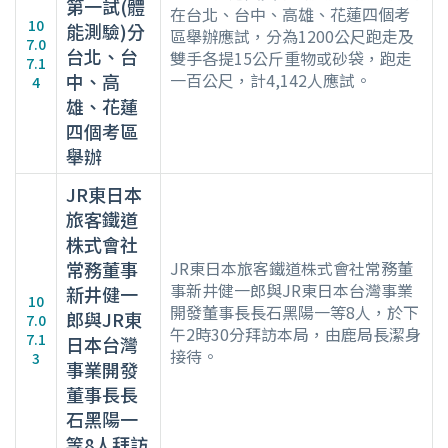
第一試(體
在台北、台中、高雄、花蓮四個考
10
能測驗)分
區舉辦應試，分為1200公尺跑走及
7.0
台北、台
雙手各提15公斤重物或砂袋，跑走
7.1
中、高
一百公尺，計4,142人應試。
4
雄、花蓮
四個考區
舉辦
JR東日本
旅客鐵道
株式會社
常務董事
JR東日本旅客鐵道株式會社常務董
事新井健一郎與JR東日本台灣事業
新井健一
10
開發董事長長石黑陽一等8人，於下
郎與JR東
7.0
午2時30分拜訪本局，由鹿局長潔身
7.1
日本台灣
接待。
3
事業開發
董事長長
石黑陽一
等8人拜訪