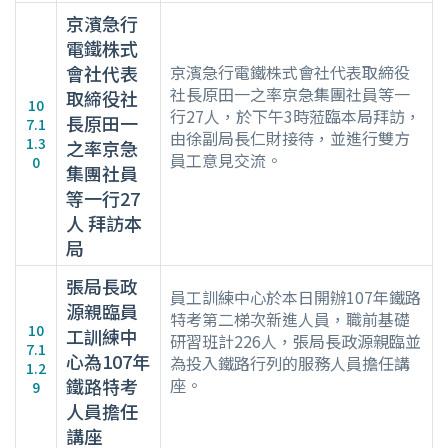
京濱急行
電鐵株式
會社代表
京濱急行電鐵株式會社代表取締役
社長原田一之率京急集團社員等一
取締役社
10
行27人，於下午3時蒞臨本局拜訪，
長原田一
7.1
由徐副局長仁財接待，並進行雙方
1.3
之率京急
員工意見交流。
0
集團社員
等一行27
人 拜訪本
局
張局長政
員工訓練中心於本日開辦107年鐵路
源親臨員
特考第二梯次新進人員，職前基礎
10
工訓練中
研習班計226人，張局長政源親臨並
7.1
心為107年
為投入鐵路行列的服務人員擔任講
1.2
鐵路特考
座。
9
人員擔任
講座