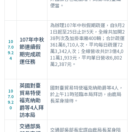
便當。
為辦理107年中秋假期疏運，自9月2
1日起至25日止計5天，全線共加開2
38列次及加掛車廂400輛；合計疏運
107年中秋
10
361萬6,710人次，平均每日疏運72
節連續假
7.0
萬3,342人次；全線營收共計3億4,0
9.2
期完成疏
11萬1,933元，平均單日營收6,802
4
運任務
萬2,387元。
英國對臺
國對臺貿易特使福克納勛爵等4人，
10
貿易特使
於上午11時蒞臨本局拜訪，由鹿局
7.0
福克納勛
長潔身接待。
9.2
爵等4人拜
0
訪本局
交通部吳
交通部吳部長宏謀由鹿局長潔身陪