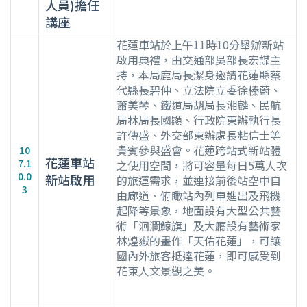
人員)擔任
講座
花蓮車站於上午11時10分舉辦新站
啟用典禮，由交通部吳部長宏謀主
持，本局鹿局長潔身邀請花蓮縣蔡
代縣長碧仲、立法院立委徐榛蔚、
蕭美琴、鐵道局胡局長湘麟、民航
局林局長國顯、行政院東辦執行長
許傳盛、外交部東辦處長粘信士等
貴賓參與盛會。花蓮跨站式新站體
10
花蓮車站
7.1
之使用空間，將可容量每日5萬人次
0.0
新站啟用
的旅運需求，並連接前後站空中自
3
由廊道、俯瞰站內列車進出及飛機
起降等景象，地面設有大型公共藝
術「洄瀾鯨旗」及大廳設有藝術家
林煌嶽的畫作「天佑花蓮」，可讓
國內外旅客抵達花蓮，即可感受到
花東人文景觀之美。