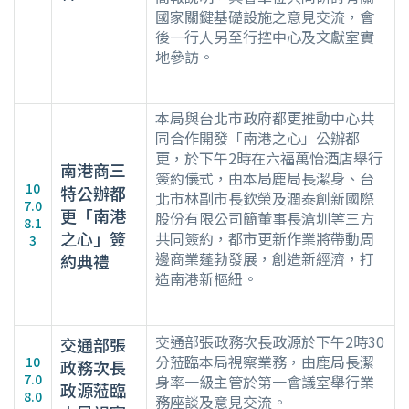
國家關鍵基礎設施之意見交流，會
後一行人另至行控中心及文獻室實
地參訪。
本局與台北市政府都更推動中心共
同合作開發「南港之心」公辦都
更，於下午2時在六福萬怡酒店舉行
南港商三
簽約儀式，由本局鹿局長潔身、台
10
特公辦都
北市林副市長欽榮及潤泰創新國際
7.0
更「南港
股份有限公司簡董事長滄圳等三方
8.1
之心」簽
共同簽約，都市更新作業將帶動周
3
邊商業蓬勃發展，創造新經濟，打
約典禮
造南港新樞紐。
交通部張政務次長政源於下午2時30
交通部張
分蒞臨本局視察業務，由鹿局長潔
10
政務次長
7.0
身率一級主管於第一會議室舉行業
政源蒞臨
8.0
務座談及意見交流。