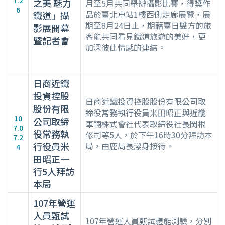
7.2
之美 魅力
月至5月共同舉辦攝影比賽，得獎作
6
品於臺北車站1樓西側走廊展覽，展
鐵道」攝
期至8月24日止，期藉臺日雙方的旅
影展開幕
客能共同看見鐵道旅遊的美好，更
暨記者會
加深彼此情感的連結。
日商近鐵
投資控股
日商近鐵投資控股股份有限公司取
股份有限
締役常務執行役員米田昭正與近畿
10
公司取締
車輛株式會社代表取締役社長岡根
7.0
役常務執
修司等5人，於下午16時30分拜訪本
7.2
行役員米
局，由鹿局長潔身接待。
4
田昭正一
行5人拜訪
本局
107年營運
人員甄試
107年營運人員甄試體能測驗，分別