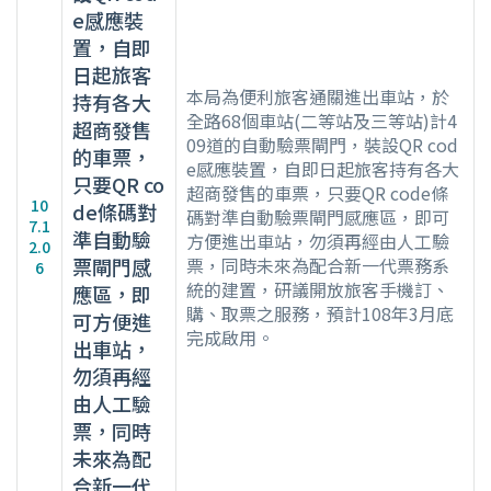
e感應裝
置，自即
日起旅客
本局為便利旅客通關進出車站，於
持有各大
全路68個車站(二等站及三等站)計4
超商發售
09道的自動驗票閘門，裝設QR cod
的車票，
e感應裝置，自即日起旅客持有各大
只要QR co
超商發售的車票，只要QR code條
10
de條碼對
碼對準自動驗票閘門感應區，即可
7.1
準自動驗
方便進出車站，勿須再經由人工驗
2.0
票閘門感
票，同時未來為配合新一代票務系
6
統的建置，研議開放旅客手機訂、
應區，即
購、取票之服務，預計108年3月底
可方便進
完成啟用。
出車站，
勿須再經
由人工驗
票，同時
未來為配
合新一代