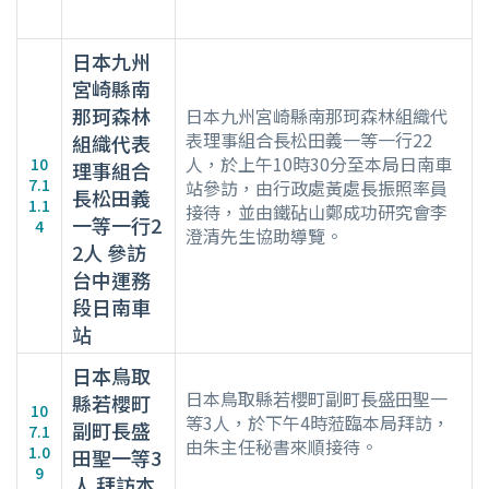
日本九州
宮崎縣南
那珂森林
日本九州宮崎縣南那珂森林組織代
表理事組合長松田義一等一行22
組織代表
人，於上午10時30分至本局日南車
10
理事組合
7.1
站參訪，由行政處黃處長振照率員
長松田義
1.1
接待，並由鐵砧山鄭成功研究會李
一等一行2
4
澄清先生協助導覽。
2人 參訪
台中運務
段日南車
站
日本鳥取
日本鳥取縣若櫻町副町長盛田聖一
縣若櫻町
10
等3人，於下午4時蒞臨本局拜訪，
副町長盛
7.1
由朱主任秘書來順接待。
1.0
田聖一等3
9
人 拜訪本