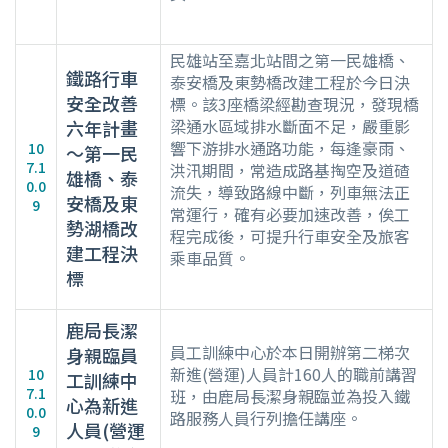
民雄站至嘉北站間之第一民雄橋、
鐵路行車
泰安橋及東勢橋改建工程於今日決
安全改善
標。該3座橋梁經勘查現況，發現橋
梁通水區域排水斷面不足，嚴重影
六年計畫
響下游排水通路功能，每逢豪雨、
10
～第一民
7.1
洪汛期間，常造成路基掏空及道碴
雄橋、泰
0.0
流失，導致路線中斷，列車無法正
安橋及東
9
常運行，確有必要加速改善，俟工
勢湖橋改
程完成後，可提升行車安全及旅客
建工程決
乘車品質。
標
鹿局長潔
員工訓練中心於本日開辦第二梯次
身親臨員
新進(營運)人員計160人的職前講習
10
工訓練中
7.1
班，由鹿局長潔身親臨並為投入鐵
心為新進
0.0
路服務人員行列擔任講座。
人員(營運
9