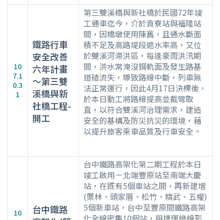
第三雙溪橋與新社橋於民國72年竣
工通車迄今，介於貢寮站與福隆站
間，因橋墩使用陳舊，且通水斷面
鐵路行車
積不足及高路堤段遮水率高，又位
於雙溪河滯洪區，每逢豪雨洪汛期
安全改善
間，洪水常淹沒鋼軌面及發生路基
10
六年計畫
7.1
道碴流失，導致路線中斷，列車無
～第三雙
0.3
法正常運行，因此4月17日決標後，
溪橋與新
1
於本日動工將路線提高並截彎取
社橋工程-
直，以符合雙溪河治理需求，建造
開工
安全的基構及防災抗災的環境，藉
以提升旅客乘車品質及行車安全。
台中鐵路高架化第二期工程於本日
竣工啟用－北端豐原站至南端大慶
站，在既有5個車站之間，再新建增
(栗林、頭家厝、松竹、精武、五權)
5個新車站，台中至豐原間鐵路高架
台中鐵路
10
化全線密集10個站，與捷運綠線形