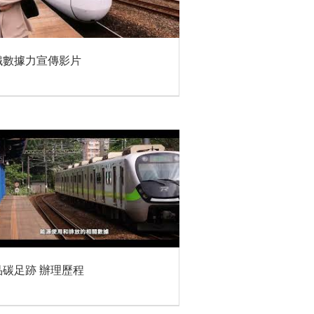
鐵數據力宣傳影片
品碳足跡 辦理歷程