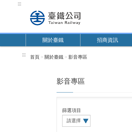
跳
:::
到
主
要
內
關於臺鐵
招商資訊
容
:::
首頁
關於臺鐵
影音專區
影音專區
篩選
項目
searchSub