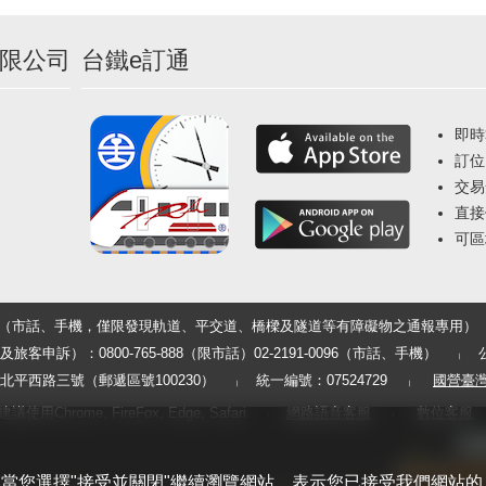
限公司
台鐵e訂通
即時
訂位
交易
直接
可區
33（市話、手機，僅限發現軌道、平交道、橋樑及隧道等有障礙物之通報專用）
申訴）：0800-765-888（限市話）02-2191-0096（市話、手機）
平西路三號（郵遞區號100230）
統一編號：07524729
國營臺
用Chrome, FireFox, Edge, Safari
網路語音客服
數位客服
體驗。當您選擇"接受並關閉"繼續瀏覽網站，表示您已接受我們網站的