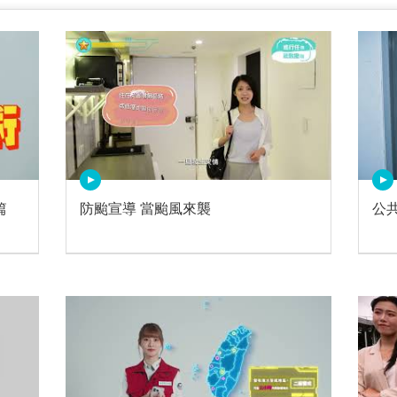
篇
防颱宣導 當颱風來襲
公