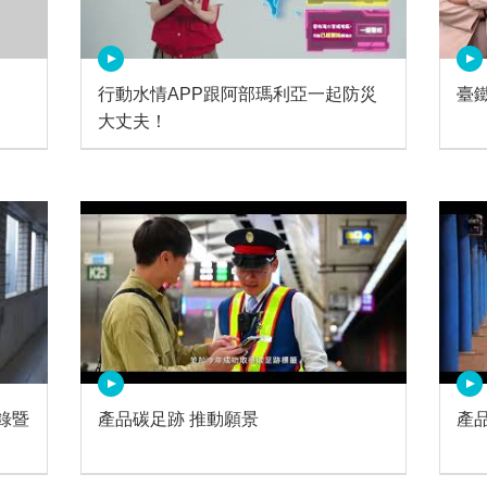
行動水情APP跟阿部瑪利亞一起防災
臺
大丈夫！
錄暨
產品碳足跡 推動願景
產