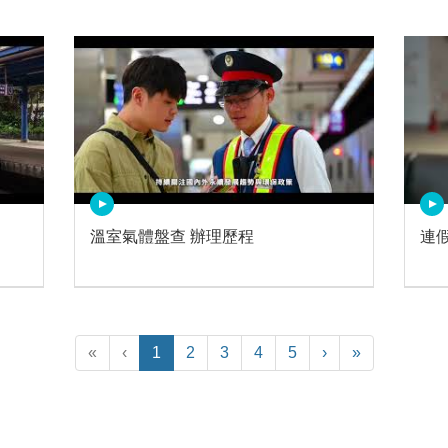
溫室氣體盤查 辦理歷程
連假
«
‹
1
2
3
4
5
›
»