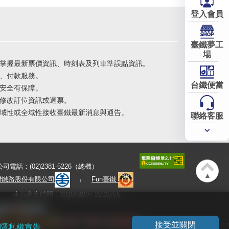
登入會員
臺鐵夢工
場
掌握最新票價資訊、時刻表及列車準誤點資訊。
、付款服務。
台鐵便當
安全有保障。
修改訂位資訊或退票。
域性或全域性接收臺鐵最新消息與通告。
聯絡客服
常用
服務
公司電話：(02)2381-5226（總機）
▲
灣鐵路股份有限公司
Fun臺鐵
本頁產生時間：2026/08/07 22:25:55
接受並關閉
隱私權宣告
。