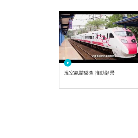
溫室氣體盤查 推動願景