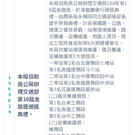
本局協助高公局辦理交通部104年第1
6屆金路獎，於演藝廳舉行頒獎典
禮，由周局長永暉陪同交通部陳部長
建宇參與典禮，計表揚鐵路、公路、
捷運之優良景觀、站場環境維護、路
況養護、設備維護、用路人資訊、傑
出工程終身成就等6大類績優單位，
本局共獲站場環境維護、路況養護、
設備維護等3大類獎項。
一等站第2名台北運務段七堵站
第3名高雄運務段斗六站
本局協助
二等站第1名台中運務段田中站
1
三等站第2名高雄運務段中洲站
0
高公局辦
4.
第3名花蓮運務段萬榮站
理交通部
0
(二)路況養護類獎：
第16屆金
8.
第1名台東工務段
路獎頒獎
2
第2名高雄工務段
6
典禮。
第3名台中工務段
(三)設備維護類：
機務段