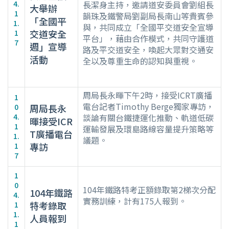
4.
長潔身主持，邀請道安委員會劉組長
大舉辦
1
韻珠及鐵警局劉副局長南山等貴賓參
「全國平
1.
與，共同成立「全國平交道安全宣導
交道安全
1
平台」，藉由合作模式，共同守護道
7
週」宣導
路及平交道安全，喚起大眾對交通安
活動
全以及尊重生命的認知與重視。
周局長永暉下午2時，接受ICRT廣播
1
電台記者Timothy Berge獨家專訪，
0
周局長永
4.
談論有關台鐵捷運化推動、軌道低碳
暉接受ICR
1
運輸發展及環島路線容量提升策略等
T廣播電台
1.
議題。
專訪
1
7
1
0
104年鐵路特考正額錄取第2梯次分配
104年鐵路
4.
實務訓練，計有175人報到。
特考錄取
1
1.
人員報到
1