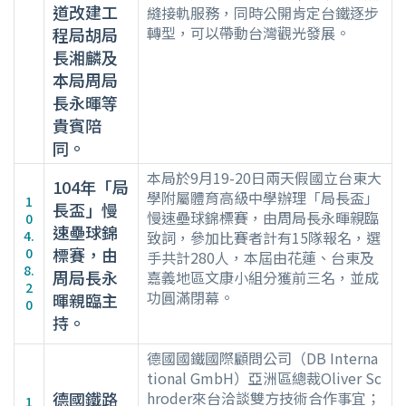
道改建工
縫接軌服務，同時公開肯定台鐵逐步
轉型，可以帶動台灣觀光發展。
程局胡局
長湘麟及
本局周局
長永暉等
貴賓陪
同。
本局於9月19-20日兩天假國立台東大
104年「局
學附屬體育高級中學辦理「局長盃」
1
長盃」慢
慢速壘球錦標賽，由周局長永暉親臨
0
速壘球錦
4.
致詞，參加比賽者計有15隊報名，選
標賽，由
0
手共計280人，本屆由花蓮、台東及
8.
周局長永
嘉義地區文康小組分獲前三名，並成
2
功圓滿閉幕。
暉親臨主
0
持。
德國國鐵國際顧問公司（DB Interna
tional GmbH）亞洲區總裁Oliver Sc
德國鐵路
hroder來台洽談雙方技術合作事宜；
1