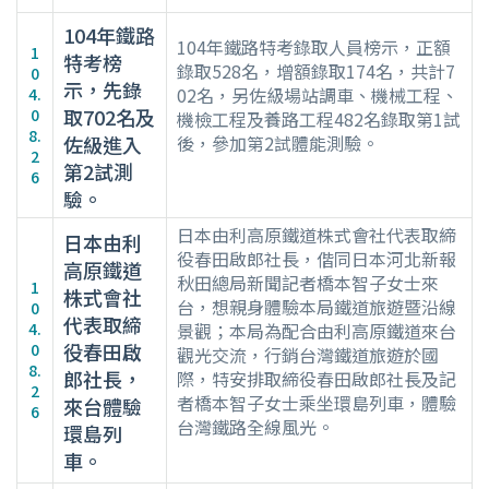
104年鐵路
104年鐵路特考錄取人員榜示，正額
1
特考榜
錄取528名，增額錄取174名，共計7
0
示，先錄
02名，另佐級場站調車、機械工程、
4.
取702名及
0
機檢工程及養路工程482名錄取第1試
8.
佐級進入
後，參加第2試體能測驗。
2
第2試測
6
驗。
日本由利高原鐵道株式會社代表取締
日本由利
役春田啟郎社長，偕同日本河北新報
高原鐵道
秋田總局新聞記者橋本智子女士來
1
株式會社
台，想親身體驗本局鐵道旅遊暨沿線
0
代表取締
4.
景觀；本局為配合由利高原鐵道來台
役春田啟
0
觀光交流，行銷台灣鐵道旅遊於國
8.
郎社長，
際，特安排取締役春田啟郎社長及記
2
者橋本智子女士乘坐環島列車，體驗
來台體驗
6
台灣鐵路全線風光。
環島列
車。