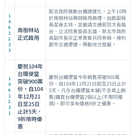
配合政府推動台鐵捷運化，上午10時
1
於南樹林站舉辦啟用典禮，由鹿副局
0
長潔身主持，並邀請交通部范次長植
4.
南樹林站
谷、立法院黃委員志雄、新北市政府
1
正式啟用
高副市長宗正等貴賓共同參與，俾利
2.
都市交通便捷，帶動地方發展。
2
3
慶祝104年
台鐵便當
慶祝台鐵便當今年銷售突破900萬
1
突破900萬
份，自104年12月21日起至25日止計
0
份，自104
5天，凡在台鐵便當本舖(不含車上銷
4.
年12月21
1
售)購買台鐵便當2個以上(不限同種
2.
日至25日
類)，即可享有價格9折之優惠。
2
止計5天，
1
9折限時優
惠