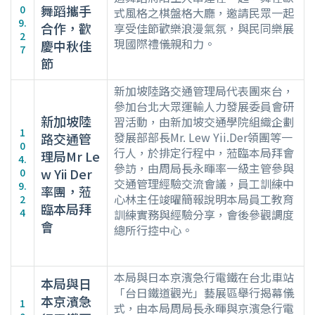
舞蹈攜手
0
式風格之棋盤格大廳，邀請民眾一起
9.
合作，歡
享受佳節歡樂浪漫氣氛，與民同樂展
2
現國際禮儀親和力。
慶中秋佳
7
節
新加坡陸路交通管理局代表團來台，
參加台北大眾運輸人力發展委員會研
新加坡陸
習活動，由新加坡交通學院組織企劃
1
發展部部長Mr. Lew Yii.Der領團等一
路交通管
0
行人，於排定行程中，蒞臨本局拜會
理局Mr Le
4.
參訪，由周局長永暉率一級主管參與
w Yii Der
0
交通管理經驗交流會議，員工訓練中
9.
率團，蒞
心林主任竣曜簡報說明本局員工教育
2
臨本局拜
4
訓練實務與經驗分享，會後參觀調度
會
總所行控中心。
本局與日本京濱急行電鐵在台北車站
本局與日
「台日鐵道觀光」藝展區舉行揭幕儀
本京濱急
1
式，由本局周局長永暉與京濱急行電