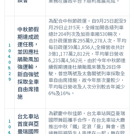
業務在廉政平台下順利推展完成。
為配合中秋節疏運，自9月25日起至9
月29日止計5天，全線加開各級列車
中秋節假
總計204列次及加掛車廂530輛次，
期達成疏
合計疏運旅客295萬9,278人次，平均
運任務，
1
每日疏運59萬1,856人;全線營收共計
0
並因應杜
3億1,177萬2,812元，平均單日營收
4.
鵑颱風加
6,235萬4,562元，由於今年中秋節連
0
強運輸，
續假期適逢杜鵑颱風來襲及28日停
9.
駛，普悠瑪號及太魯閣號列車採取全
新自強號
2
9
車自由席措施，故今年旅次量較少，
採取全車
平均每日營收及人次分別較去年減少
自由席措
6%及16%。
施
為歡慶中秋佳節，台北車站與亞曼瑞
台北車站
國際舞蹈攜手合作，在台北車站大廳
1
首度與亞
推出中秋「鐵」定浪「曼」舞會，透
0
曼瑞國際
4.
過舞蹈將陌生人串連在一起，舞在歐