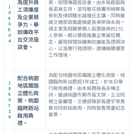
為提升員
商，辦理專題座談會，由本局鹿副局
1
長潔身主持，並特邀花檢署刑檢察長
工清廉度
0
泰釗及律師駱忠誠擔任主講，同時邀
及企業競
4.
請交通部政風處陳處長東榮與本局一
爭力，舉
0
級主管及相關業務人員暨廠商約151
8.
辦廉政平
人參與。期以積極推廣企業誠信概
0
台交流座
4
念，展現辦理採購案的廉能及透明決
談會。
心，以落實行政透明，建構機關優質
工作環境。
為配合桃園地區鐵路立體化政策，桃
配合桃園
園臨時新站歷經3年竣工，於本日舉
1
地區鐵路
行啟用典禮，由本局周局長永暉主
0
立體化政
4.
持，邀請桃園市鄭市長文燦、立法院
策，桃園
0
楊立委麗環、交通部陳部長建宇等貴
7.
臨時新站
賓共同剪綵啟用，同時發售限量紀念
2
套票。
啟用典
6
禮。