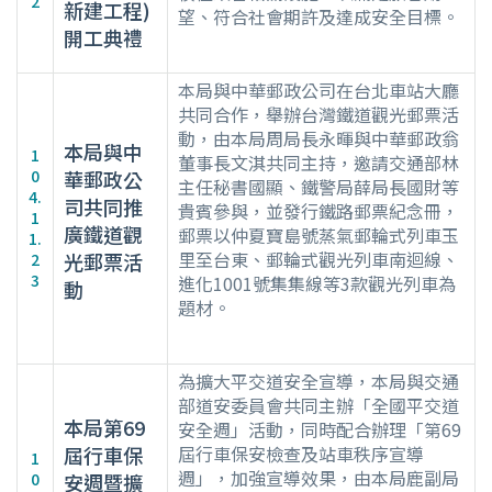
2
新建工程)
望、符合社會期許及達成安全目標。
開工典禮
本局與中華郵政公司在台北車站大廳
共同合作，舉辦台灣鐵道觀光郵票活
動，由本局周局長永暉與中華郵政翁
本局與中
1
董事長文淇共同主持，邀請交通部林
0
華郵政公
主任秘書國顯、鐵警局薛局長國財等
4.
司共同推
貴賓參與，並發行鐵路郵票紀念冊，
1
廣鐵道觀
郵票以仲夏寶島號蒸氣郵輪式列車玉
1.
里至台東、郵輪式觀光列車南迴線、
光郵票活
2
3
進化1001號集集線等3款觀光列車為
動
題材。
為擴大平交道安全宣導，本局與交通
部道安委員會共同主辦「全國平交道
本局第69
安全週」活動，同時配合辦理「第69
屆行車保
屆行車保安檢查及站車秩序宣導
1
週」，加強宣導效果，由本局鹿副局
0
安週暨擴