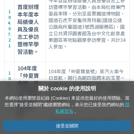
今年首度辦理績優人員及優良志工參
首度辦理
訪暨標竿學習活動，由本局杜微專門
1
委員率隊，分別至苗栗鐵道博物館、
本年度本
0
國道石虎平安龜保育特展(國道公速
局績優人
4.
公路局所屬國道3號西湖服務區)、國
員及優良
0
立公共資訊圖書館及台中文化創意產
7.
志工參訪
業園區等地點觀摩參訪學習，共計34
2
暨標竿學
1
人參加。
習活動。
104年度
104年度「仲夏寶島號」蒸汽火車今
1
「仲夏寶
日首航，開行為期四個周末的玉里－
0
島號」蒸
台東之旅。配合首航，素有「傳說中
4.
關於 cookie 的使用說明
汽火車玉
0
到不了的小站」山里車站，首度開賣
7.
里－台東
紀念月台套票。
本網站使用瀏覽器紀錄 (Cookies) 來提供您最好的使用體驗。當
1
之旅首
您選擇"接受並關閉"繼續瀏覽網站，表示您已接受我們網站的
隱
8
私權宣告
。
航。
本局為推廣「生活鐵道，幸福臺
接受並關閉
灣」，首次在台北世貿中心舉辦之