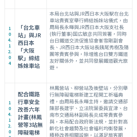
本局台北站與JR西日本大阪駅在台北
車站貴賓室舉行締結姊妹站儀式，由
「台北車
周局長永暉與JR西日本大阪支社長
1
(執行董事)国広敏彦共同簽署，同時
0
站」與JR
4.
台日鐵道交流促進協會峯雪剛副會
西日本
1
長、JR西日本大阪站長銕尾秀樹及隨
「大阪
2.
團等貴賓參與，除增進台日雙方鐵道
駅」締結
0
友好關係外，並共同發展鐵道觀光旅
4
姊妹車站
遊。
林鳳營站、柳營站及後壁站，分別舉
配合鐵路
行無障礙電梯新建工程開工祈福典
行車安全
禮，由周局長永暉主持，邀請交通部
1
陳部長建宇、立法院葉委員宜津、台
0
改善六年
4.
南市交通局林副局長炎成等貴賓參
計畫(林鳳
1
與，本局配合政府新法規，並針對高
營等3站無
2.
齡化社會趨勢及社會福利均衡發展，
障礙電梯
0
積極改善相關設施，以滿足旅客期