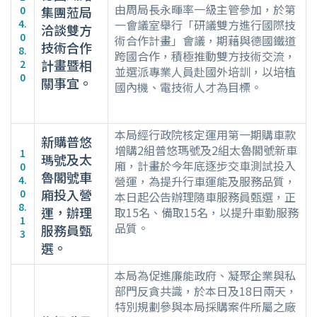
由周局長永暉率一級主管參加，於第
0
集團蒞局
4.
一會議室舉行「研議雙方進行國際技
洽談雙方
0
術合作計畫」會議，期藉與德國鐵道
技術合作
8.
跨國合作，積極推動雙方技術交流，
計畫暨相
2
並選派專業人員赴國外培訓，以培植
0
關事宜。
國內機、電技術人才為目標。
本局經行政院核定運用第一期購車款
新購普悠
增購2組普悠瑪號及2組太魯閣號新車
1
瑪號及太
廂，計畫於今年底逐步交車測試投入
0
魯閣號車
4.
營運，為提升行車運能及服務品質，
廂投入營
0
本日起公告辦理隨車服務員甄選，正
8.
運，辦理
取15名、備取15名，以提升車勤服務
1
品質。
服務員甄
3
選。
本局為促進廉能政府、凝聚企業與私
部門反貪共識，於本日及18日兩天，
特別規劃參與本局採購案件所屬之廠