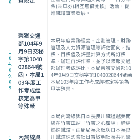
費規定
0
票(乘車劵)相互無償兌換」活動，促
進鐵道事業發展。
榮獲交通
本局年度業務經營、企劃管理、財務
部104年9
管理及人力資源管理等評估面向，指
月9日交秘
1
標、目標值及評量計算方式所訂標
0
字第1040
準，辦理自評作業，並予以陳報交通
4.
028644號
部辦理考成評比，本局榮獲交通部10
0
函，本局1
4年9月9日交秘字第1040028644號函
9.
本局103年度工作考成經核定等第為
03年度工
0
9
甲等殊榮。
作考成經
核定為甲
等殊榮
本局內灣線與日本長良川鐵道越美南
線在竹東車站「竹東之心廣場」締結
姊妹鐵道，由周局長永暉與日本長良
內灣線與
川鐵道株式會社日置敏明社長共同簽
1