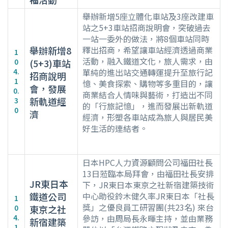
舉辦新增5座立體化車站及3座改建車
站之5+3車站招商說明會，突破過去
一站一委外的做法，將8個車站同時
舉辦新增8
釋出招商，希望讓車站經濟透過商業
1
活動，融入鐵道文化，旅人需求，由
0
(5+3)車站
4.
單純的進出站交通轉運提升至旅行記
招商說明
1
憶、美食探索、購物等多重目的，讓
會，發展
0.
商業結合人情味與藝術，打造出不同
新軌道經
3
的「行旅記憶」，進而發展出新軌道
0
濟
經濟，形塑各車站成為旅人與居民美
好生活的連結者。
日本HPC人力資源顧問公司福田社長
13日蒞臨本局拜會，由福田社長安排
JR東日本
下，JR東日本東京之社新宿建築技術
鐵道公司
中心助役鈴木健久率JR東日本「社長
1
獎」之優良員工研習團(共23名) 來台
0
東京之社
4.
參訪，由周局長永暉主持，並由業務
新宿建築
1