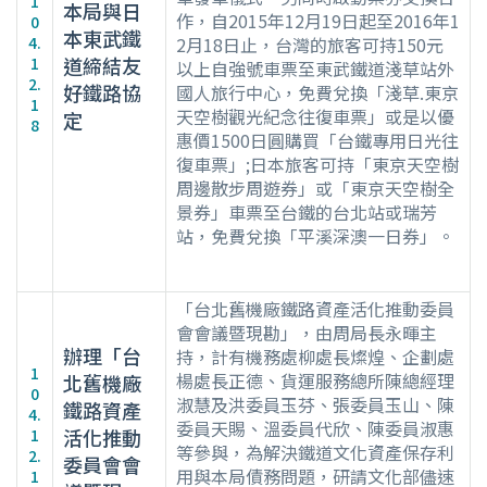
1
本局與日
作，自2015年12月19日起至2016年1
0
本東武鐵
4.
2月18日止，台灣的旅客可持150元
道締結友
1
以上自強號車票至東武鐵道淺草站外
2.
好鐵路協
國人旅行中心，免費兌換「淺草.東京
1
天空樹觀光紀念往復車票」或是以優
定
8
惠價1500日圓購買「台鐵專用日光往
復車票」;日本旅客可持「東京天空樹
周邊散步周遊券」或「東京天空樹全
景券」車票至台鐵的台北站或瑞芳
站，免費兌換「平溪深澳一日券」。
「台北舊機廠鐵路資產活化推動委員
會會議暨現勘」，由周局長永暉主
辦理「台
持，計有機務處柳處長燦煌、企劃處
1
楊處長正德、貨運服務總所陳總經理
北舊機廠
0
淑慧及洪委員玉芬、張委員玉山、陳
鐵路資產
4.
委員天賜、溫委員代欣、陳委員淑惠
活化推動
1
等參與，為解決鐵道文化資產保存利
2.
委員會會
用與本局債務問題，研請文化部儘速
1