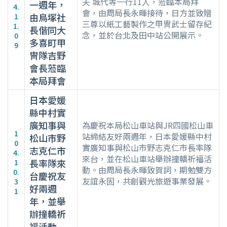
夫 城代等一行11人，蒞臨本局拜
一週年，
4.
會，由周局長永暉接待，日方並致贈
由鳥塚社
1
三尊以紙工藝製作之甲冑武士留存紀
1.
長偕同大
念，並於台北及田中站公開展示。
0
多喜町甲
9
冑隊吉野
會長蒞臨
本局拜會
日本愛媛
縣中村實
廣知事與
為慶祝本局松山車站與JR四國松山車
1
站締結友好兩週年，日本愛媛縣中村
松山市野
0
實廣知事與松山市野志克仁市長率隊
志克仁市
4.
來台，並在松山車站舉辦撞轎祈福活
長率隊來
1
動。由周局長永暉致賀詞，期勉雙方
0.
台慶祝友
友誼永固，共創觀光旅遊事業發展。
3
好兩週
1
年，並舉
辦撞轎祈
福活動