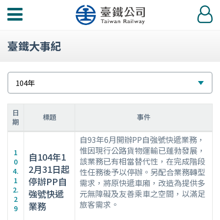
功
登
能
入
選
臺鐵大事紀
單
請
選
104年
選
擇
擇
日
標題
事件
期
104
自93年6月開辦PP自強號快遞業務，
年
惟因現行公路貨物運輸已蓬勃發展，
1
自104年1
該業務已有相當替代性，在完成階段
大
0
2月31日起
4.
性任務後予以停辦。另配合業務轉型
事
停辦PP自
1
需求，將原快遞車廂，改造為提供多
紀
2.
強號快遞
元無障礙及友善乘車之空間，以滿足
要
2
旅客需求。
業務
表
9