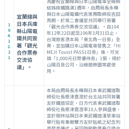
為慶祝宜蘭線與日本山陽電車全線締
結姊妹鐵路滿1週年，由周局長永暉
與日本山陽電鐵代表常務取締役吉田
宜蘭線與
育朗，於第二會議室共同舉行簽署
日本兵庫
1
「觀光合作票券交流協議」。自104
0
縣山陽電
年12年22日起至106年3月31日止，
4.
鐵共同簽
台灣旅客憑本局「東北角一日劵」全
1
署「觀光
票，並加購日本山陽電車發售之「HI
2.
MEJI Touist PASS1日劵」後，可兌
合作票券
2
1
換「1,000元日幣優待劵」1張，得於
交流協
山陽百貨公司、沿線遊樂園等處使
議」。
用。
本局由周局長永暉與日本東武鐵道取
締役社長根津嘉澄於台北站共同簽署
友好鐵道協定，日方代表東武鐵道取
締役社長根津嘉澄率10人參與盛會，
並於樹林站與日本東武鐵道淺草車站
舉行貼有象徵雙方友好貼紙之紀念列
車發車儀式。另同時啟動票券交換合