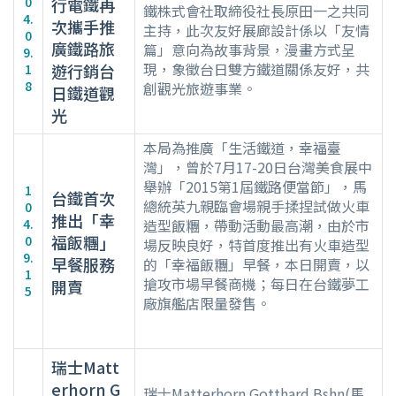
0
行電鐵再
鐵株式會社取締役社長原田一之共同
4.
次攜手推
主持，此次友好展廊設計係以「友情
0
廣鐵路旅
篇」意向為故事背景，漫畫方式呈
9.
現，象徵台日雙方鐵道關係友好，共
遊行銷台
1
8
創觀光旅遊事業。
日鐵道觀
光
本局為推廣「生活鐵道，幸福臺
灣」，曾於7月17-20日台灣美食展中
舉辦「2015第1屆鐵路便當節」，馬
1
台鐵首次
總統英九親臨會場親手揉捏試做火車
0
推出「幸
4.
造型飯糰，帶動活動最高潮，由於市
福飯糰」
0
場反映良好，特首度推出有火車造型
9.
早餐服務
的「幸福飯糰」早餐，本日開賣，以
1
搶攻市場早餐商機；每日在台鐵夢工
開賣
5
廠旗艦店限量發售。
瑞士Matt
erhorn G
瑞士Matterhorn Gotthard Bshn(馬