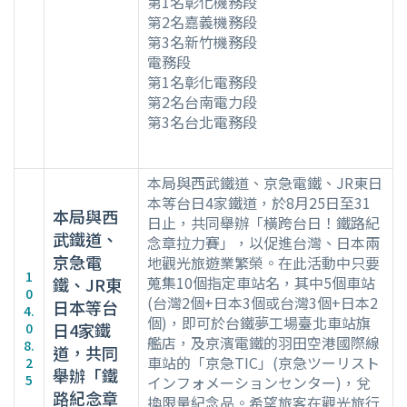
第1名彰化機務段
第2名嘉義機務段
第3名新竹機務段
電務段
第1名彰化電務段
第2名台南電力段
第3名台北電務段
本局與西武鐵道、京急電鐵、JR東日
本等台日4家鐵道，於8月25日至31
本局與西
日止，共同舉辦「橫跨台日！鐵路紀
武鐵道、
念章拉力賽」，以促進台灣、日本兩
京急電
地觀光旅遊業繁榮。在此活動中只要
1
蒐集10個指定車站名，其中5個車站
鐵、JR東
0
(台灣2個+日本3個或台灣3個+日本2
日本等台
4.
個)，即可於台鐵夢工場臺北車站旗
日4家鐵
0
艦店，及京濱電鐵的羽田空港國際線
8.
道，共同
車站的「京急TIC」(京急ツーリスト
2
舉辦「鐵
5
インフォメーションセンター)，兌
路紀念章
換限量紀念品。希望旅客在觀光旅行