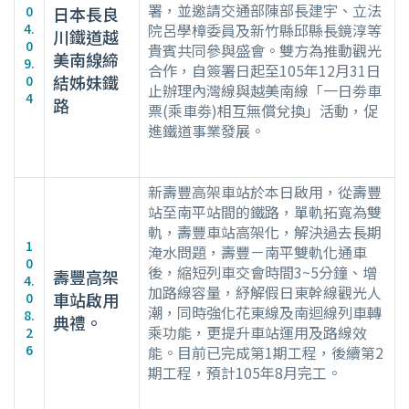
署，並邀請交通部陳部長建宇、立法
0
日本長良
4.
院呂學樟委員及新竹縣邱縣長鏡淳等
川鐵道越
0
貴賓共同參與盛會。雙方為推動觀光
美南線締
9.
合作，自簽署日起至105年12月31日
結姊妹鐵
0
止辦理內灣線與越美南線「一日劵車
4
路
票(乘車劵)相互無償兌換」活動，促
進鐵道事業發展。
新壽豐高架車站於本日啟用，從壽豐
站至南平站間的鐵路，單軌拓寬為雙
軌，壽豐車站高架化，解決過去長期
1
淹水問題，壽豐－南平雙軌化通車
0
後，縮短列車交會時間3~5分鐘、增
壽豐高架
4.
加路線容量，紓解假日東幹線觀光人
車站啟用
0
潮，同時強化花東線及南迴線列車轉
8.
典禮。
乘功能，更提升車站運用及路線效
2
6
能。目前已完成第1期工程，後續第2
期工程，預計105年8月完工。