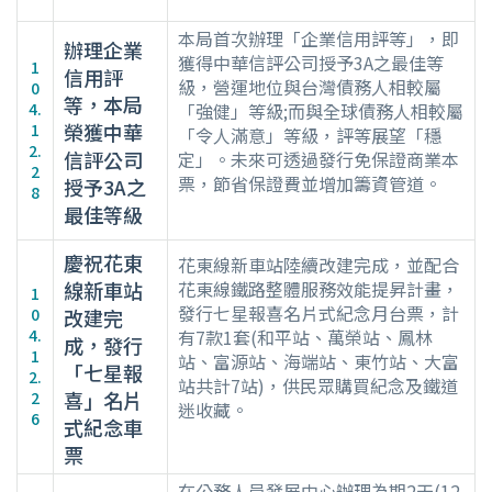
本局首次辦理「企業信用評等」，即
辦理企業
獲得中華信評公司授予3A之最佳等
1
信用評
級，營運地位與台灣債務人相較屬
0
等，本局
4.
「強健」等級;而與全球債務人相較屬
榮獲中華
1
「令人滿意」等級，評等展望「穩
2.
信評公司
定」。未來可透過發行免保證商業本
2
票，節省保證費並增加籌資管道。
授予3A之
8
最佳等級
慶祝花東
花東線新車站陸續改建完成，並配合
線新車站
花東線鐵路整體服務效能提昇計畫，
1
發行七星報喜名片式紀念月台票，計
0
改建完
4.
有7款1套(和平站、萬榮站、鳳林
成，發行
1
站、富源站、海端站、東竹站、大富
「七星報
2.
站共計7站)，供民眾購買紀念及鐵道
喜」名片
2
迷收藏。
6
式紀念車
票
在公務人員發展中心辦理為期2天(12