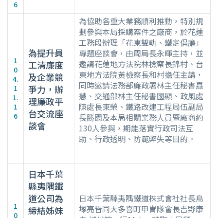
6
為協助各重大業務順利推動，特別規
劃參與本局採購案件之廠商，於花蓮
工務段辦理「花東雙軌、鐵定倡廉」
為提升員
專題座談會，由周局長永暉主持，並
1
邀請花蓮地方法院林檢察長錦村、台
工清廉度
0
東地方法院黃檢察長和村擔任主講，
及企業競
4.
同時邀請法務部廉政署林主任秘書嚞
爭力，辦
1
慧、交通部林主任秘書國顯、政風處
1.
理廉政平
陳處長東榮、鐵路改建工程局伍副局
1
台交流座
6
長勝園及本局相關業務人員暨廠商約
談會
130人參與，期能落實行政司法互
助、行政透明、防範弊失等目的。
日本千葉
縣夷隅鐵
道公司為
日本千葉縣夷隅鐵道株式會社社長鳥
1
塚亮皆同大多喜町甲冑隊會長吉野康
締結姊妹
0