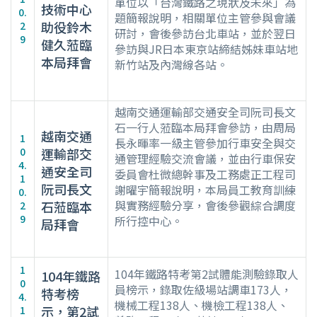
單位以「台灣鐵路之現狀及未來」為
技術中心
0.
題簡報說明，相關單位主管參與會議
助役鈴木
2
研討，會後參訪台北車站，並於翌日
9
健久蒞臨
參訪與JR日本東京站締結姊妹車站地
本局拜會
新竹站及內灣線各站。
越南交通運輸部交通安全司阮司長文
石一行人蒞臨本局拜會參訪，由周局
越南交通
1
長永暉率一級主管參加行車安全與交
0
運輸部交
通管理經驗交流會議，並由行車保安
4.
通安全司
委員會杜微總幹事及工務處正工程司
1
阮司長文
謝曜宇簡報說明，本局員工教育訓練
0.
與實務經驗分享，會後參觀綜合調度
石蒞臨本
2
9
所行控中心。
局拜會
1
104年鐵路特考第2試體能測驗錄取人
104年鐵路
0
員榜示，錄取佐級場站調車173人，
特考榜
4.
機械工程138人、機檢工程138人、
示，第2試
1