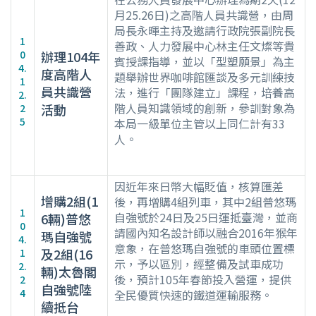
月25.26日)之高階人員共識營，由周
局長永暉主持及邀請行政院張副院長
1
善政、人力發展中心林主任文燦等貴
0
辦理104年
賓授課指導，並以「型塑願景」為主
4.
度高階人
題舉辦世界咖啡館匯談及多元訓練技
1
員共識營
法，進行「團隊建立」課程，培養高
2.
階人員知識領域的創新，參訓對象為
活動
2
5
本局一級單位主管以上同仁計有33
人。
因近年來日幣大幅貶值，核算匯差
增購2組(1
後，再增購4組列車，其中2組普悠瑪
1
自強號於24日及25日運抵臺灣，並商
6輛)普悠
0
請國內知名設計師以融合2016年猴年
瑪自強號
4.
意象，在普悠瑪自強號的車頭位置標
及2組(16
1
示，予以區別，經整備及試車成功
2.
輛)太魯閣
後，預計105年春節投入營運，提供
2
自強號陸
4
全民優質快速的鐵道運輸服務。
續抵台