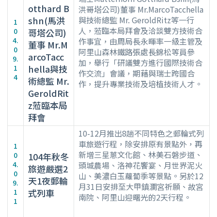
otthard B
洪哥塔公司)董事 Mr.MarcoTacchella
shn(馬洪
與技術總監 Mr. GeroldRitz等一行
1
人，蒞臨本局拜會及洽談雙方技術合
0
哥塔公司)
4.
作事宜，由周局長永暉率一級主管及
董事 Mr.M
0
阿里山森林鐵路張處長錦松等員參
arcoTacc
9.
加，舉行「研議雙方進行國際技術合
hella與技
1
作交流」會議，期藉與瑞士跨國合
4
術總監 Mr.
作，提升專業技術及培植技術人才。
GeroldRit
z蒞臨本局
拜會
10-12月推出8趟不同特色之郵輪式列
車旅遊行程，除安排原有景點外，再
1
新增三星蔥文化館、林美石磐步道、
0
104年秋冬
4.
頭城農場、洛神花饗宴、月世界泥火
旅遊嚴選2
0
山、美濃白玉蘿蔔季等景點。另於12
天1夜郵輪
9.
月31日安排至大甲鎮瀾宮祈願、故宮
式列車
1
南院、阿里山迎曙光的2天行程。
1