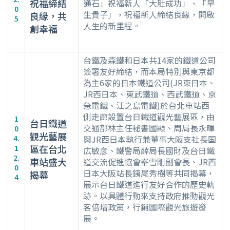
祝福締結
通石」祝福新人「大肚成功」、「早
0
生貴子」，祝福新人締結良緣，開啟
良緣，共
5
人生的新里程。
創幸福
台鐵及森鐵和日本共14家的鐵道公司
簽署友好締結，而本局特別與東京都
為主6家的日本鐵道公司(JR東日本、
JR西日本、東武鐵道、西武鐵道、京
急電鐵、江之島電鐵)於台北車站西
側走廊設置台日鐵道觀光藝展區，由
1
台日鐵道
交通部林主任秘書國顯、周局長永暉
0
觀光藝展
4.
與JR西日本執行兼董事大阪支社長国
區在台北
1
広敏彦、鐵警局薛局長國財及台日鐵
2.
車站盛大
道交流促進協會峯雪剛副會長、JR西
0
日本大阪站長銕尾秀樹等共同揭幕，
揭幕
4
展示台日鐵道進行友好合作的歷史軌
跡。以具體行動來支持政府推動觀光
客倍增政策，行銷國際觀光旅遊發
展。