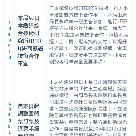
日本鐵路技術研究RTRI機構一行人來
台洽談雙方技術合作事宜，本局由周
本局與日
局長永暉率一級主管參加，進行「研
1
本鐵道綜
議雙方技術合作計畫」會議，藉與日
0
合技術研
4.
本RTRI鐵路專業技術合作，培植本局
究所(RTR
0
運、工、機、電等技術人才，以提升
9.
I)研商簽署
技術層次，改善軌道檢測設備、電車
1
線偵測、號誌及平交道設施、司機員
技術合作
0
訓練等行車安全重要事項。
事宜
本局內灣線與日本長良川鐵道越美南
線在竹東車站「竹東之心廣場」締結
姊妹鐵道，由周局長永暉與日本長良
川鐵道株式會社日置敏明社長共同簽
1
自本日起
署，並邀請交通部陳部長建宇、立法
0
調整團體
4.
院呂學樟委員及新竹縣邱縣長鏡淳等
票訂票及
0
貴賓共同參與盛會。雙方為推動觀光
9.
退票手續
合作，自簽署日起至105年12月31日
1
止辦理內灣線與越美南線「一日劵車