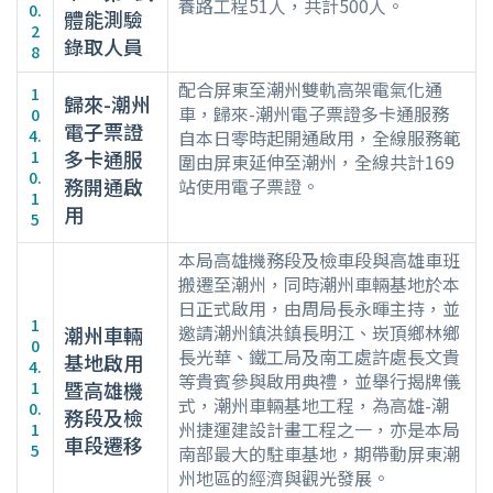
養路工程51人，共計500人。
0.
體能測驗
2
錄取人員
8
配合屏東至潮州雙軌高架電氣化通
1
歸來-潮州
車，歸來-潮州電子票證多卡通服務
0
電子票證
4.
自本日零時起開通啟用，全線服務範
多卡通服
1
圍由屏東延伸至潮州，全線共計169
0.
務開通啟
站使用電子票證。
1
用
5
本局高雄機務段及檢車段與高雄車班
搬遷至潮州，同時潮州車輛基地於本
日正式啟用，由周局長永暉主持，並
1
邀請潮州鎮洪鎮長明江、崁頂鄉林鄉
潮州車輛
0
長光華、鐵工局及南工處許處長文貴
基地啟用
4.
等貴賓參與啟用典禮，並舉行揭牌儀
暨高雄機
1
式，潮州車輛基地工程，為高雄-潮
0.
務段及檢
州捷運建設計畫工程之一，亦是本局
1
車段遷移
5
南部最大的駐車基地，期帶動屏東潮
州地區的經濟與觀光發展。