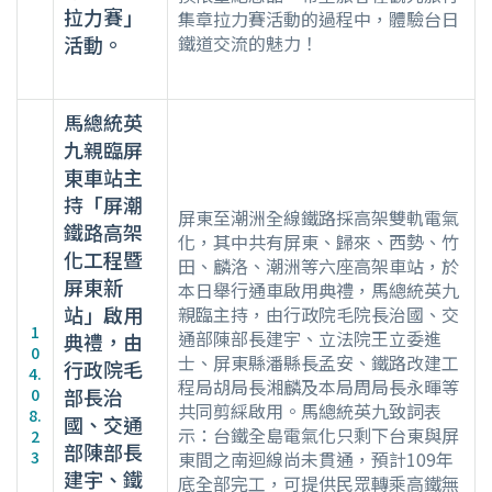
拉力賽」
集章拉力賽活動的過程中，體驗台日
活動。
鐵道交流的魅力！
馬總統英
九親臨屏
東車站主
持「屏潮
屏東至潮洲全線鐵路採高架雙軌電氣
鐵路高架
化，其中共有屏東、歸來、西勢、竹
化工程暨
田、麟洛、潮洲等六座高架車站，於
屏東新
本日舉行通車啟用典禮，馬總統英九
站」啟用
親臨主持，由行政院毛院長治國、交
1
通部陳部長建宇、立法院王立委進
典禮，由
0
士、屏東縣潘縣長孟安、鐵路改建工
行政院毛
4.
程局胡局長湘麟及本局周局長永暉等
部長治
0
共同剪綵啟用。馬總統英九致詞表
8.
國、交通
示：台鐵全島電氣化只剩下台東與屏
2
部陳部長
3
東間之南迴線尚未貫通，預計109年
建宇、鐵
底全部完工，可提供民眾轉乘高鐵無