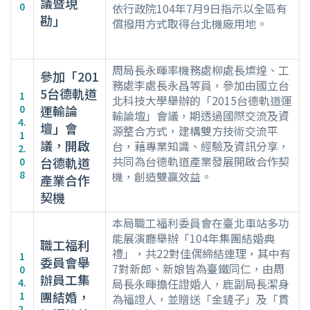
議暨現
0
依行政院104年7月9日指示以全區有
勘」
償撥用方式取得台北機廠用地。
周局長永暉率機務處柳處長燦煌、工
參加「201
務處李處長永昌等員，參加由國立台
5台德軌道
1
北科技大學舉辦的「2015台德軌道運
0
運輸論
輸論壇」會議，期透過國際交流及資
4.
壇」會
源整合方式，建構雙方技術交流平
1
議，開啟
台，藉專業知識、經驗及資訊分享，
2.
共同為台德軌道產業發展開啟合作契
台德軌道
0
8
機，創造雙贏效益。
產業合作
契機
本局職工福利委員會在臺北車站多功
能展演廳舉辦「104年集團結婚典
職工福利
禮」，共22對佳偶締結連理，其中有
1
委員會舉
7對新郎、新娘皆為臺鐵同仁，由周
0
辦員工集
4.
局長永暉擔任證婚人，鹿副局長潔身
團結婚，
1
為福證人，並贈送「金鏟子」及「貫
2.