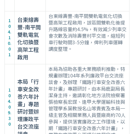
台東線壽豐-南平間雙軌電氣化切換
台東線壽
1
暨高架工程啟用，該區間雙軌化後提
0
豐-南平間
升路線容量約4.5%，有效減少列車交
4.
雙軌電氣
會次數及消除壽豐村平交道，縮短列
1
化切換暨
車行駛時間3-5分鐘，俾利列車運轉
0.
調度整理。
高架工程
0
1
啟用
本局為協助各重大業務順利推動，特
規畫辦理104年系列廉政平台交流座
本局「行
談會，及辦理「鐵路行車安全改善六
車安全改
年計畫」專題研討，由本局鹿副局長
1
潔身主持，邀請彰化地方法院檢察署
0
善六年計
4.
張檢察長宏謀、逢甲大學運輸科技與
畫」專題
0
管理學系葉教授名山等貴賓及本局一
研討暨辦
9.
級主管及相關業務人員暨廠商約70人
理廉政平
3
參與，提供落實廉政之工作環境，以
0
台交流座
期「鐵路行車安全改善六年計畫」，
談會