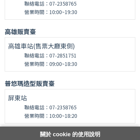
聯絡電話：
07-2358765
營業時間：
10:00~19:30
高雄販賣臺
高雄車站(售票大廳東側)
聯絡電話：
07-2851751
營業時間：
09:00~18:30
普悠瑪造型販賣臺
屏東站
聯絡電話：
07-2358765
營業時間：
10:00~18:20
關於 cookie 的使用說明