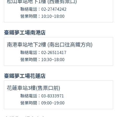
松山車站地下1樓 (西邊剪票口)
聯絡電話：
02-27474242
營業時間：
10:10~18:00
臺鐵夢工場南港店
南港車站地下2樓 (南出口往高鐵方向)
聯絡電話：
02-26511417
營業時間：
10:30~18:00
臺鐵夢工場花蓮店
花蓮車站3樓(售票口前)
聯絡電話：
03-8333971
營業時間：
09:00~19:00