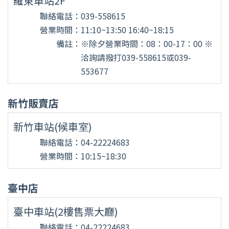
羅東車站2F
聯絡電話：
039-558615
營業時間：
11:10~13:50 16:40~18:15
備註：
※除夕營業時間：08：00-17：00 ※
洽詢請撥打039-558615或039-
553677
新竹販賣店
新竹車站(候車室)
聯絡電話：
04-22224683
營業時間：
10:15~18:30
臺中店
臺中車站(2樓售票大廳)
聯絡電話：
04-22224683