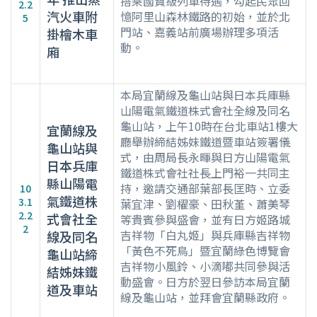
搭乘國寶級列車待遇，勾起民眾回
2.2
汽火車附
憶阿里山森林鐵路的初始，並於北
5
門站、嘉義站前廣場辦理多項活
掛檜木車
動。
廂
本局宜蘭線及龜山站與日本兵庫縣
山陽電氣鐵道株式會社全線及同名
龜山站，上午10時在台北車站1樓大
宜蘭線及
廳舉辦締結姊妹鐵道暨車站簽署儀
龜山站與
式，由周局長永暉與日方山陽電氣
日本兵庫
鐵道株式會社社長上門裕一共同主
縣山陽電
持，邀請交通部葉部長匡時、立委
10
氣鐵道株
3.1
葉宜津、劉櫂豪、田秋堇、蕭美琴
2.2
式會社全
等貴賓參與盛會，並有日方姬路城
2
吉祥物「白丸姬」與兵庫縣吉祥物
線及同名
「黃色不死鳥」暨宜蘭綠色博覽會
龜山站締
吉祥物小風鈴、小滴嘟共同參與活
結姊妹鐵
動盛會。日方於翌日參訪本局宜蘭
道及車站
線及龜山站，並拜會宜蘭縣政府。