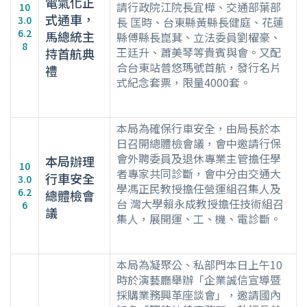
電氣化正
請行政院江院長宜樺、交通部葉部
10
式通車，
3.0
長 匡時、台東縣黃縣長健庭、花蓮
6.2
馬總統主
縣傅縣長崑萁、立法委員劉櫂豪、
8
王廷升、蕭美琴等貴賓與會。又配
持首航典
合台東站普悠瑪號首航，發行名片
禮
式紀念套票，限量4000套。
本局為確保行車安全，由局長於本
日召開總體檢會議，會中邀請行保
會外聘委員及退休專業主管擔任學
本局辦理
10
者專家共同診斷，會中分由交通大
行車安全
3.0
學馮正民教授擔任營運組召集人及
6.2
總體檢會
台 灣大學賴永成教授擔任技術組召
6
議
集人，展開運、工、機、電診斷。
本局為凝聚公、私部門本日上午10
時於演藝廳舉辦「企業誠信宣導暨
採購業務興革座談會」，邀請國內