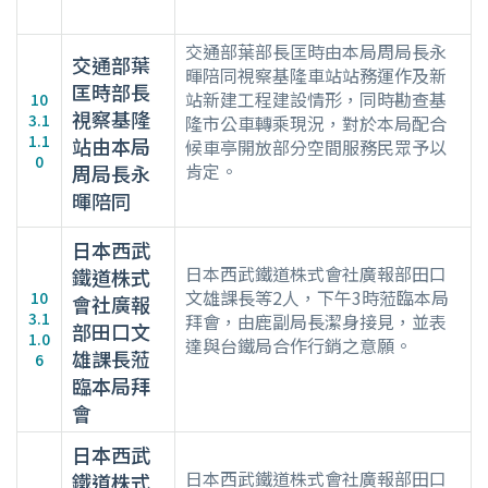
交通部葉部長匡時由本局周局長永
交通部葉
暉陪同視察基隆車站站務運作及新
匡時部長
站新建工程建設情形，同時勘查基
10
視察基隆
3.1
隆市公車轉乘現況，對於本局配合
1.1
站由本局
候車亭開放部分空間服務民眾予以
0
肯定。
周局長永
暉陪同
日本西武
日本西武鐵道株式會社廣報部田口
鐵道株式
文雄課長等2人，下午3時蒞臨本局
10
會社廣報
3.1
拜會，由鹿副局長潔身接見，並表
部田口文
1.0
達與台鐵局合作行銷之意願。
雄課長蒞
6
臨本局拜
會
日本西武
日本西武鐵道株式會社廣報部田口
鐵道株式