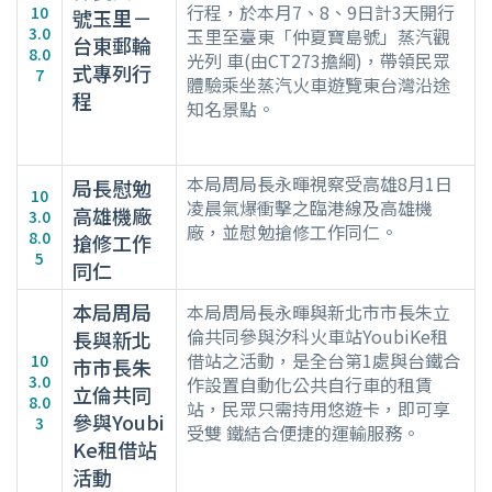
行程，於本月7、8、9日計3天開行
10
號玉里－
3.0
玉里至臺東「仲夏寶島號」蒸汽觀
台東郵輪
8.0
光列 車(由CT273擔綱)，帶領民眾
式專列行
7
體驗乘坐蒸汽火車遊覽東台灣沿途
程
知名景點。
本局周局長永暉視察受高雄8月1日
局長慰勉
10
凌晨氣爆衝擊之臨港線及高雄機
高雄機廠
3.0
廠，並慰勉搶修工作同仁。
8.0
搶修工作
5
同仁
本局周局
本局周局長永暉與新北市市長朱立
倫共同參與汐科火車站YoubiKe租
長與新北
借站之活動，是全台第1處與台鐵合
10
市市長朱
3.0
作設置自動化公共自行車的租賃
立倫共同
8.0
站，民眾只需持用悠遊卡，即可享
參與Youbi
3
受雙 鐵結合便捷的運輸服務。
Ke租借站
活動