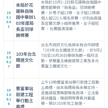
本局於10月1-2日假花蓮縣自強國中
本局於花
體育館舉辦「局長盃」羽球錦標
蓮縣自強
賽，計男子組13隊、女子組11隊與
10
國中舉辦1
3.1
個人組221人報名參賽，分別由高雄
0.0
03年度局
及宜蘭文康小組榮獲男、女子組冠
1
軍 ，比賽圓滿落幕。
長盃羽球
錦標賽
台北市政府文化局與本局合作辦理
「103年台北鐵道文化節」，於9月2
10
103年台北
7日至10月26日舉辦為期一個月活
3.0
鐵道文化
動，參覽臺北機廠建築之美及多元
9.2
節
豐富之鐵道文化。
7
上午10時豐富車站舉行新建工程動
土典禮，由本局周局長永暉主持，
豐富車站
10
並邀請苗栗縣劉縣長政鴻、立法委
新建工程
3.0
員徐耀昌、陳超明等貴賓共襄盛
9.1
舉行動土
舉，預計105年完工營運。
9
典禮