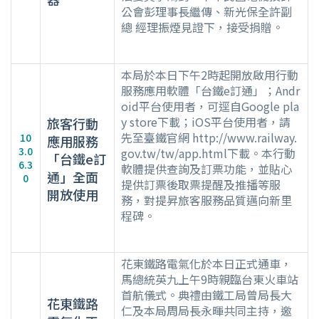
公會彭理事長繼傳、新光保全許副
總 經理振煙見證下，接受捐贈。
本局於本日下午2時起開放啟用行動
服務應用軟體「台鐵e訂通」；Andr
oid平台使用者，可逕自Google pla
y store下載；iOS平台使用者，請
旅客行動
先至臺鐵官網 http://www.railway.
10
應用服務
3.0
gov.tw/tw/app.html下載。本行動
「台鐵e訂
6.3
軟體提供查詢及訂票功能，並貼心
通」全面
0
提供訂票後取票提醒及推播等服
開放使用
務，對提昇旅客服務品質邁向新里
程碑。
花東鐵路電氣化於本日正式通車，
馬總統英九上午9時親臨台東火車站
首航儀式。典禮由鐵工局曾局長大
花東鐵路
仁及本局周局長永暉共同主持，邀