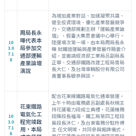
為增加產業對話、加速凝聚共識、
健全投資環境、優化產業發展競爭
力，交通部規劃主辦「運輸產業論
周局長永
壇」，假臺大集思會議中心舉行。
暉代表本
陸運場次第一場，由本局周局長永
10
局參加交
3.0
暉 就鐵道運輸與產業發展作簡要介
7.1
通部運輸
紹，並邀請經濟部工業局呂副局長
8
正華、交通部鐵路改建工程局曾局
產業論壇
長大仁，及台灣車輛股份有限公司
演說
黃董事長敏恭與談。
配合花東線鐵路電氣化通車營運，
上午十時由電務處呂副處長秋楠主
花東鐵路
持花蓮電力段成立典禮，花蓮機務
電氣化工
段陳段長福海、鐵工局第四工程段
10
程完竣啟
3.0
吳段長沐仁，及台東電務分駐所傅
7.1
用，本局
主 任文明等，共同參與揭牌儀式。
6