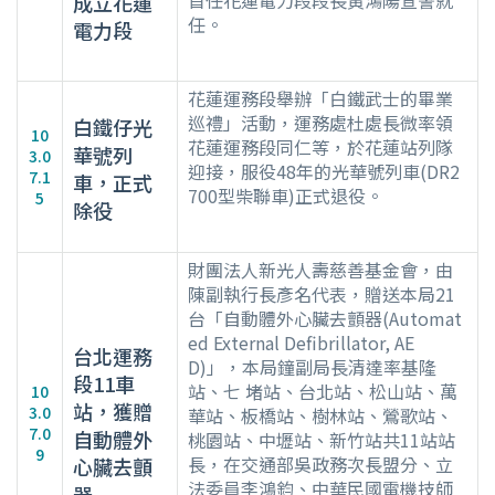
首任花蓮電力段段長黃鴻陽宣誓就
成立花蓮
任。
電力段
花蓮運務段舉辦「白鐵武士的畢業
巡禮」活動，運務處杜處長微率領
白鐵仔光
10
花蓮運務段同仁等，於花蓮站列隊
華號列
3.0
迎接，服役48年的光華號列車(DR2
7.1
車，正式
700型柴聯車)正式退役。
5
除役
財團法人新光人壽慈善基金會，由
陳副執行長彥名代表，贈送本局21
台「自動體外心臟去顫器(Automat
ed External Defibrillator, AE
台北運務
D)」，本局鐘副局長清達率基隆
段11車
站、七 堵站、台北站、松山站、萬
10
站，獲贈
3.0
華站、板橋站、樹林站、鶯歌站、
7.0
自動體外
桃園站、中壢站、新竹站共11站站
9
長，在交通部吳政務次長盟分、立
心臟去顫
法委員李鴻鈞、中華民國電機技師
器