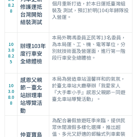
個月重新打造，於本日運抵臺灣組
8.2
修護運抵
裝及 測試，預訂於明(104)年歸隊投
8
台灣開始
入營運。
組裝測試
本局外聘馮委員正民等13名委員，
為本局運、工、機、電等單位，分
10
辦理103年
3.0
別就技術面及營運面，進行第一階
度行車安
8.2
段行車安全總體檢。
全總體檢
5
本局為營造車站溫馨祥和的氣氛，
感恩父親
於臺北車站大廳舉辦「我愛家人
10
節－臺北
3.0
『大手牽小手』感恩父親節－同遊
站辦理車
8.0
臺北車站導覽活動」。
站導覽活
8
動
為配合暑假旅遊旺季來臨，提供民
眾休閒渡假多樣化選擇，推出超
值、多元又舒適的郵輪式列車套裝
仲夏寶島