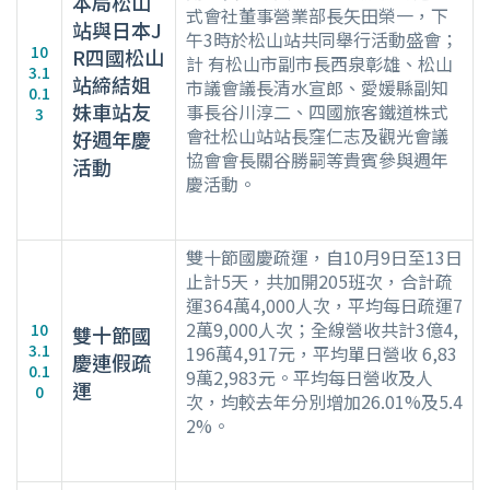
本局松山
式會社董事營業部長矢田榮一，下
站與日本J
午3時於松山站共同舉行活動盛會；
10
R四國松山
計 有松山市副市長西泉彰雄、松山
3.1
站締結姐
市議會議長清水宣郎、愛媛縣副知
0.1
妹車站友
事長谷川淳二、四國旅客鐵道株式
3
會社松山站站長窪仁志及觀光會議
好週年慶
協會會長關谷勝嗣等貴賓參與週年
活動
慶活動。
雙十節國慶疏運，自10月9日至13日
止計5天，共加開205班次，合計疏
運364萬4,000人次，平均每日疏運7
2萬9,000人次；全線營收共計3億4,
10
雙十節國
3.1
196萬4,917元，平均單日營收 6,83
慶連假疏
0.1
9萬2,983元。平均每日營收及人
運
0
次，均較去年分別增加26.01%及5.4
2%。