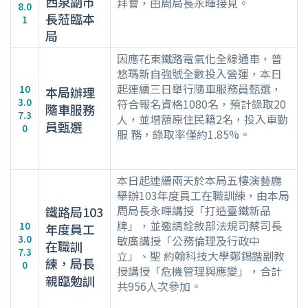
西泉副市
拜會，由周局長永暉接見。
8.0
長蒞臨本
1
局
因應花東鐵路電氣化全線通車，普
悠瑪新自強號全數投入營運，本日
起連續三日舉行隨車服務員甄選，
10
本局辦理
3.0
符合報名資格1080名，預計錄取20
隨車服務
7.3
人，並增額原住民籍2名，投入車勤
員甄選
0
服 務，錄取率僅約1.85%。
本日起連續兩天於本局五樓演藝廳
舉辦103年度員工在職訓練，由本局
周局長永暉講授「打造臺鐵新品
鐵路局103
牌」，並邀請銓敘部法規司蔡司長
10
年度員工
3.0
敏廣講授「公務倫理及行政中
在職訓
7.3
立」、聖 約翰科技大學鄭錫鍇副教
練，局長
0
授講授「危機管理與應變」，合計
親臨勉訓
共956人次參加。