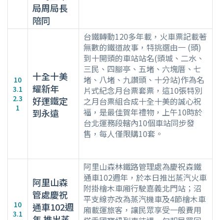
局周局長
陪同
台鐵轉動120多年載，火車票記載著
無數的鐵道故事，特挑選由一 (頭)
到十開頭的車站站名(頭城、二水、
三民、四腳亭、五堵、六塊厝、七
十全十美
堵、八堵、九讚頭、十分站)作為名
10
耀新年
3.1
片式紀念月台票套票，這10張特別
2.3
好運鐵定
之月台票組合成十全十美的誠心祝
1
福，是最佳賀年禮物，上午10時於
到永遠
台北運務段轄內10個車站同步發
售，每人僅限購10套。
阿里山森林鐵路管理處為慶祝森鐵
通車102週年，於本日推出蒸汽火車
阿里山森
附掛檜木車廂行駛嘉義北門站；沼
管處慶祝
平支線亦改為蒸汽機車及4節檜木車
10
通車102週
廂載運旅客，讓民眾享受一般費用
3.1
年 推出蒸