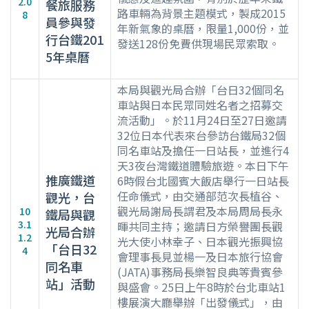
2.0
餐旅服務
路車輛為背景主題模式，製成2015
8
員參與發
年新氣象的桌曆，限量1,000份，並
行台鐵201
發送128份免費供現場民眾索取。
5年桌曆
本局與觀光局合辦「台日32個同名
車站與日本民眾同姓名者之招募交
流活動」。於11月24日至27日邀請
32位日本代表來台參訪台鐵局32個
同名車站及擔任一日站長，並進行4
天3夜台灣鐵道體驗旅遊。本日下午
推廣鐵道
6時假台北國賓大飯店舉行一日站長
任命儀式，由交通部范次長植谷、
觀光，台
觀光局謝局長謂君及本局周局長永
10
鐵局與觀
3.1
暉共同主持；邀請日方榮譽團長觀
光局合辦
1.2
光大使小林幸子、日本觀光振興協
「台日32
4
會理事長見並楊一及日本旅行協會
同名車
(JATA)事務局長樂智良典等貴賓參
站」活動
與盛會。25日上午8時於台北車站1
樓展演大廳舉辦「出發儀式」，由