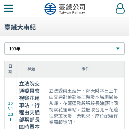
功
登
能
入
選
臺鐵大事紀
單
請
選
103年
選
擇
擇
日
標題
事件
期
103
立法院交
年
通委員會
立法委員王廷升、鄭天財本日上午
大
由交通部葉部長匡時及本局周局長
視察花蓮
事
永暉、花蓮運務段張段長建曆陪同
10
車站，行
紀
3.1
視察花蓮車站，並聽取台北－花蓮
程由交通
2.3
要
往返班次及一票難求、座位配給作
部葉部長
1
業簡報說明。
表
匡時暨本