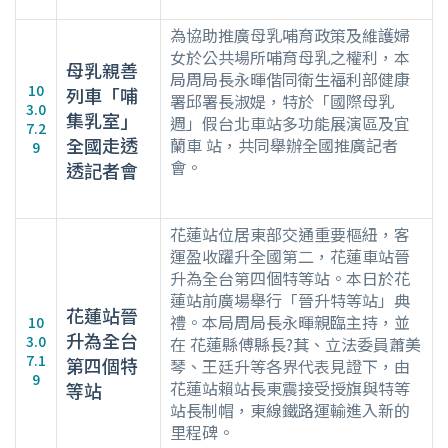
為協助推廣母乳哺育政策及維護婦
女於公共場所哺育母乳之權利，本
母乳親善
局周局長永暉偕同衛生福利部健康
10
列車「哺
署邱署長淑媞，特於「國際母乳
3.0
集乳室」
週」假台北車站多功能展演區及宜
7.2
全國走透
蘭車 站，共同舉辦全國推廣記者
9
會。
透記者會
花蓮站位居東部交通重要樞紐，客
運盈收躍升全國第二，花蓮車站晉
升為全台第四個特等站。本日於花
蓮站前廣場舉行「晉升特等站」典
花蓮站晉
禮。本局周局長永暉親臨主持，並
10
升為全台
3.0
在 花蓮縣傅縣長?萁、立法委員蕭美
7.1
第四個特
琴、王廷升等各界代表見證下，由
9
花蓮站賴站長東震接受授旗與特等
等站
站長制帽，東線鐵路運輸進入新的
里程碑。