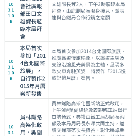
文雄課長等2人，下午3時蒞臨本局
10
會社廣報
3.1
拜會，由鹿副局長潔身接見，並表
部田口文
1.0
達與台鐵局合作行銷之意願。
雄課長蒞
6
臨本局拜
會
本局首次
本局首次參加2014台北國際旅展，
參加「201
推廣鐵道慢旅映象，以鐵道主線及
10
4台北國際
支線沿途風光美景為主軸，呈現多
3.1
旅展」，
款火車奔馳英姿，特製作「2015慢
1.0
自行製作2
旅記憶月曆」發售。
6
015年月曆
嶄新發售
員林鐵路高架化暨新站正式啟用，
上午9時吳副總統敦義親臨車站舉行
員林鐵路
首航儀式，典禮由鐵工局胡局長湘
麟及本局周局長永暉共同主持，邀
高架化啟
10
請交通部范次長植谷、彰化縣卓縣
用，吳副
3.1