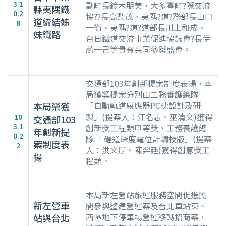
3.1
副町長鈴木朋美，大多喜町?際交流
縣夷隅鐵
0.2
協??長高梨茂、夷隅?道?務部長山口
道締結姊
8
一衛、夷隅?道?道部長川上和成、
妹鐵路
台日鐵道交流事業促進協議會?長伊
藤一己等貴賓共同參與盛會。
交通部103年創新提案制度表揚，本
局獲獎提案分別由工務養護總隊
「自動軌道感應器PC枕設計及研
本局榮獲
製」(提案人：江名志、巫清文)獲得
10
交通部103
3.1
創新獎工程類甲等獎、工務養護總
年創新提
0.2
隊「 砸道深度電位計調枝版」(提案
案制度表
2
人：洪文厚、陳羿廷)獲得創意獎工
揚
程類。
本局新左營站旅運服務空間促進民
新左營車
間參與整建營運案及台北車站東、
西區地下停車場營運移轉招商案，
站與台北