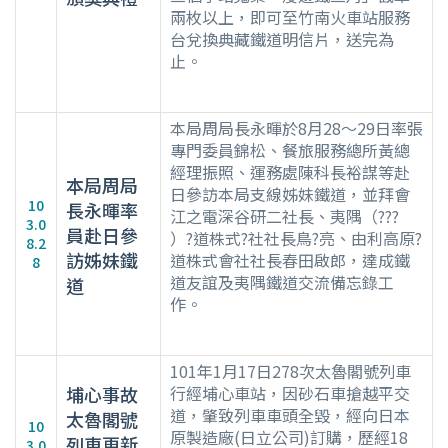
兩枚以上，即可至竹南火車站服務
台兌換典藏鐵道明信片，送完為
止。
本局周局長永暉於8月28～29日率張
專門委員錦松、餐旅服務總所黃總
經理振照、運務處陳科長裕謀等赴
本局周局
日參訪本局支線姊妹鐵道，並拜會
10
長永暉率
江之電深谷研二社長、夷隅（???
3.0
員赴日參
）?道株式?社社長鳥?亮、由利高原?
8.2
訪姊妹鐵
道株式會社社長春田啟郎，達成鐵
8
道友誼及夷隅鐵道交流備忘錄工
道
作。
101年1月17日278次太魯閣號列車
埔心事故
行經埔心車站，因砂石車搶越平交
道，肇致列車車頭全毀，經向日本
太魯閣號
10
原製造廠(日立公司)訂購，歷經18
列車更新
3.0