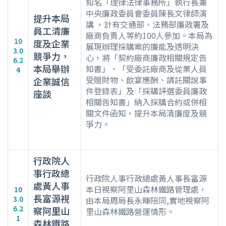
知名「理律法律事務所」執行長兼
中央廉政委員會委員陳長文律師演
提升本局
講 ，計有交通部、法務部廉政署及
員工清廉
廠商負責人等約100人參加。本局為
10
度及企業
展現辦理採購案的廉能及透明決
3.0
競爭力，
心，將「契約廠商廉政相關規定告
6.2
本局舉辦
知書」、「受委託廠商及從業人員
4
受贈財物、飲宴應酬、請託關說事
企業誠信
件登錄表」及「採購評選委員廉政
座談
相關告知書」納入採購合約或併相
關文件函知，提升本局清廉度及競
爭力。
行政院人
事行政總
行政院人事行政總處黃人事長富源
處黃人事
本日視察阿里山森林鐵路管理處，
10
長富源視
3.0
由本局周局長永暉陪同,實地視察阿
6.2
察阿里山
里山森林鐵路營運情形。
1
森林鐵路