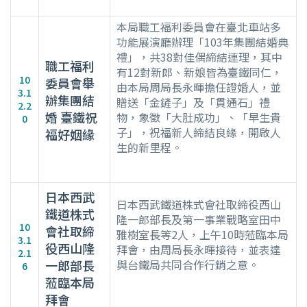
本局職工福利委員會在臺北車站多
功能展演廳辦理「103年集團結婚典
禮」，共38對佳偶締結連理，其中
職工福利
有12對新郎、新娘皆為臺鐵同仁，
10
委員會舉
由本局周局長永暉擔任證婚人，並
3.1
辦集團結
贈送「金鏟子」及「貫通石」禮
2.2
婚 臺鐵祝
物，象徵「大肚成功」、「早生貴
0
子」，祝福新人締結良緣，開啟人
福好姻緣
生的新里程。
日本西武
日本西武鐵道株式會社取締役西山
鐵道株式
隆一郎部長及第一事業戰略室田中
10
會社取締
雅樹室長等2人，上午10時蒞臨本局
3.1
役西山隆
拜會，由周局長永暉接待，並表達
2.1
一郎部長
與台鐵局共同合作行銷之意。
6
蒞臨本局
拜會