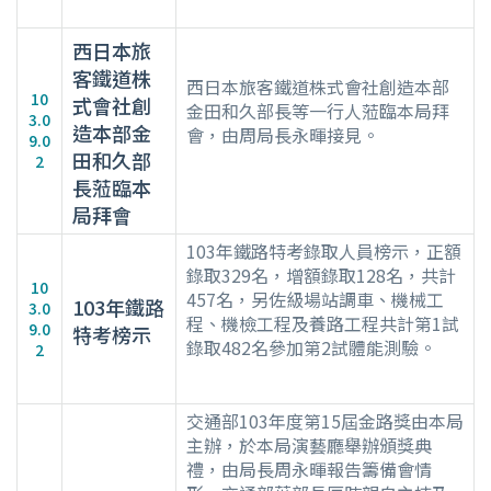
西日本旅
客鐵道株
西日本旅客鐵道株式會社創造本部
10
式會社創
金田和久部長等一行人蒞臨本局拜
3.0
造本部金
會，由周局長永暉接見。
9.0
田和久部
2
長蒞臨本
局拜會
103年鐵路特考錄取人員榜示，正額
錄取329名，增額錄取128名，共計
10
457名，另佐級場站調車、機械工
103年鐵路
3.0
程、機檢工程及養路工程共計第1試
9.0
特考榜示
錄取482名參加第2試體能測驗。
2
交通部103年度第15屆金路獎由本局
主辦，於本局演藝廳舉辦頒獎典
禮，由局長周永暉報告籌備會情