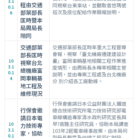
3.1
程由交通
同視察台東車站，並聽取普悠瑪號
0.1
部葉部長
班次及座位配給作業簡報說明。
6
匡時暨本
局周局長
陪同
交通部葉
交通部葉部長匡時率重大工程督導
會報，視察「臺北機廠遷建建設計
部長匡時
畫」富岡車輛基地相關工程作業進
10
視察台北
3.1
度情形，由周局長永暉率相關主管
總機廠富
0.1
說明，並由專案工程處及台北機廠
岡車輛基
4
分 別介紹各工廠動線。
地工程及
維修現況
行保會邀請日本公益財團法人鐵道
行保會邀
總合技術研究所電力技術研究部電
車線構造專家清水政利研究室長與
請日本電
早?高雅主任研究員，協助本局調查
10
力技術專
3.1
103年2起電車線事故案，由本局何
家，協助
0.1
副局長獻霖及徐總工程司仁財陪