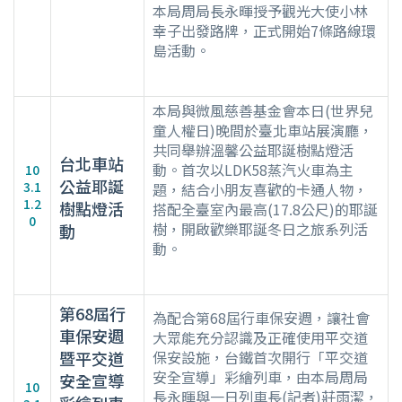
本局周局長永暉授予觀光大使小林
幸子出發路牌，正式開始7條路線環
島活動。
本局與微風慈善基金會本日(世界兒
童人權日)晚間於臺北車站展演廳，
共同舉辦溫馨公益耶誕樹點燈活
台北車站
動。首次以LDK58蒸汽火車為主
10
公益耶誕
3.1
題，結合小朋友喜歡的卡通人物，
1.2
樹點燈活
搭配全臺室內最高(17.8公尺)的耶誕
0
樹，開啟歡樂耶誕冬日之旅系列活
動
動。
第68屆行
為配合第68屆行車保安週，讓社會
車保安週
大眾能充分認識及正確使用平交道
暨平交道
保安設施，台鐵首次開行「平交道
安全宣導」彩繪列車，由本局周局
安全宣導
10
長永暉與一日列車長(記者)莊雨潔，