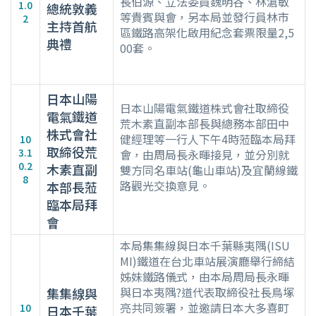
長伯源、立法委員魏明谷、林滄敏
1.0
總統敦義
等貴賓與會，另本局並發行員林市
2
主持首航
區鐵路高架化啟用紀念套票限量2,5
典禮
00套。
日本山陽
日本山陽電氣鐵道株式會社取締役
電氣鐵道
荒木素直副本部長與總務本部田中
株式會社
健經理等一行人下午4時蒞臨本局拜
10
取締役荒
3.1
會，由周局長永暉接見，並分別就
0.2
木素直副
雙方同名車站(龜山車站)及宜蘭線鐵
8
路觀光交換意見。
本部長蒞
臨本局拜
會
本局集集線與日本千葉縣夷隅(ISU
MI)鐵道在台北車站展演廳舉行締結
姊妹鐵路儀式，由本局周局長永暉
與日本夷隅?道代表取締役社長鳥塚
集集線與
亮共同簽署，並邀請日本大多喜町
10
日本千葉