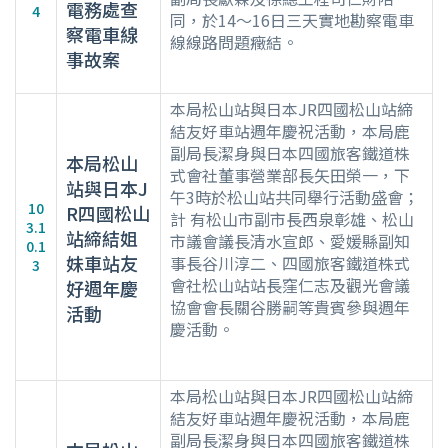
電務處查
4
同，於14～16日三天實地勘察電車
察電車線
線線路問題癥結。
事故案
本局松山站與日本JR四國松山站締
結友好車站週年慶祝活動，本局鹿
副局長潔身與日本四國旅客鐵道株
本局松山
式會社董事營業部長矢田榮一，下
站與日本J
午3時於松山站共同舉行活動盛會；
10
R四國松山
計 有松山市副市長西泉彰雄、松山
3.1
站締結姐
市議會議長清水宣郎、愛媛縣副知
0.1
妹車站友
事長谷川淳二、四國旅客鐵道株式
3
會社松山站站長窪仁志及觀光會議
好週年慶
協會會長關谷勝嗣等貴賓參與週年
活動
慶活動。
本局松山站與日本JR四國松山站締
結友好車站週年慶祝活動，本局鹿
副局長潔身與日本四國旅客鐵道株