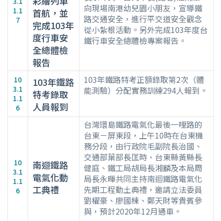
彩繪列車
3.1
向現場南港幼兒園小朋友，宣導鐵
1.1
首航，並
路交通安全，進行平交道安全觀念
7
完成103年
從小紮根活動。另外完成103年度台
度行車安
鐵行車安全總體檢專案報告。
全總體檢
報告
103年鐵路特考正額錄取第2次（體
10
103年鐵路
3.1
能測驗）分配實務訓練294人報到。
特考錄取
1.1
人員報到
6
台灣環島鐵路電氣化最後一哩路的
台東－屏東段，上午10時在台東機
務分段，由行政院毛副院長治國、
交通部葉部長匡時、台東縣黃縣長
10
南迴鐵路
健庭、鐵工局胡局長湘麟及本局周
3.1
電氣化動
局長永暉共同主持南迴鐵路電氣化
1.1
工典禮
先期工程動土典禮，邀請立法委員
6
劉櫂豪、廖國棟、鄭天財等貴賓參
與，預計2020年12月通車。