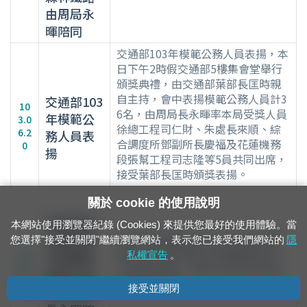
由周局永
暉陪同
交通部103年模範公務人員表揚，本
日下午2時假交通部5樓集會堂舉行
頒獎典禮，由交通部葉部長匡時親
自主持，會中表揚模範公務人員計3
交通部103
10
6名，由周局長永暉率本局受獎人員
年模範公
3.0
徐總工程司仁財、朱處長來順、綜
6.2
務人員表
合調度所鄧副所長慶福及花蓮機務
0
揚
段張幫工程司志隆等5員共同出席，
接受葉部長匡時頒獎表揚。
關於 cookie 的使用說明
毛副院長
本網站使用瀏覽器紀錄 (Cookies) 來提供您最好的使用體驗。當
毛副院長治國於本日上午由本局周
治國視察
您選擇"接受並關閉"繼續瀏覽網站，表示您已接受我們網站的
隱
局長永暉陪同視察花東鐵路電氣化
10
花東鐵路
私權宣告
。
3.0
工程建設情形，關切沿途車站改建
電氣化由
6.1
工程進度情形。
接受並關閉
本局周局
4