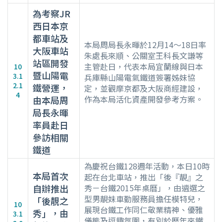
為考察JR
西日本京
都車站及
本局周局長永暉於12月14～18日率
大阪車站
朱處長來順、公關室王科長文謙等
站區開發
主管赴日，代表本局宜蘭線與日本
10
暨山陽電
3.1
兵庫縣山陽電氣鐵道簽署姊妹協
2.1
鐵營運，
定，並觀摩京都及大阪商經建設，
4
作為本局活化資產開發參考方案。
由本局周
局長永暉
率員赴日
參訪相關
鐵道
為慶祝台鐵128週年活動，本日10時
本局首次
起在台北車站，推出「後『靚』之
自辦推出
秀－台鐵2015年桌曆」，由遴選之
型男靚妹車勤服務員擔任模特兒，
「後靚之
10
展現台鐵工作同仁敬業精神、優雅
秀」，由
3.1
儀態及逗趣氛圍，有別於歷年來鐵