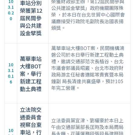
榮獲財政部主辦「第12屆民間參與
10
車站分別
3.1
公共建設金擘獎」政府機關團隊殊
榮獲第12
0.2
榮 ，於本日在台北世貿中心國際會
屆民間參
0
議廳接受行政院毛副院長治國表揚
與公共建
頒獎。
設金擘獎
萬華車站大樓BOT案，民間機構鴻
磐公司於本日舉行新建工程動土典
萬華車站
禮，邀請交通部范次長植谷、台北
10
大樓BOT
市議會郭議員昭巖、台北市政府財
3.1
案，舉行
政局游主任秘書適銘等貴賓暨本局
0.1
新建工程
鐘副 局長清達共襄盛舉，預計105
6
年完工營運。
動土典禮
立法院交
通委員會
立法委員葉宜津、劉櫂豪於本日上
視察台東
午由交通部葉部長匡時及本局周局
10
車站，行
長永暉、花蓮運務段張段長建曆陪