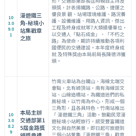
形，交通部葉部長匡時親自主持及
頒獎，計表揚鐵路、公路、捷運之
優良景 觀、站場環境維護、路況養
漫遊鐵三
10
護、設備維護、用路人資訊、傑出
角-秘境小
3.0
工程及終身成就等7大類績優單位，
9.0
站集戳章
以交通人「點石成金」、「不朽之
1
之旅
路」為使命，期許持續推動各項利
國便民的交通建設。本年度終身成
就 及特殊獎由本局前局長陳德沛獲
頒。
竹南火車站為台鐵山、海線北端交
會點，北有崎頂站，南有海線談文
站、山線造橋站，為鐵道迷們的私
房秘境，以竹南為中心，形成一個
三角形，且各具特色。竹南站推出
本局主辦
「 漫遊鐵三角」活動，鼓勵民眾漫
10
交通部第1
3.0
遊秘境小站輕旅行，感受豐富鐵道
8.2
5屆金路獎
文化與自然美景，即日起可旅遊到
9
三個小站蒐集「漫遊鐵三角」戳章
頒獎典禮