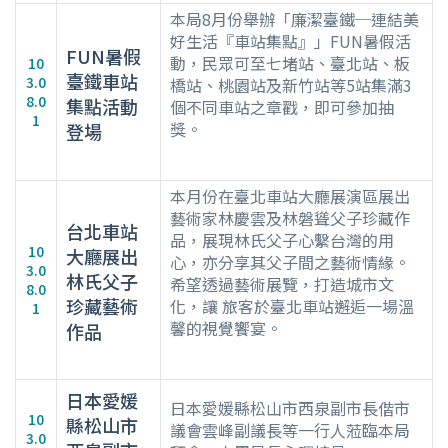
本局8月份舉辦「廉潔臺鐵─連結美
好生活『車站集點』」FUN暑假活
FUN暑假
動，民眾可至七堵站、臺北站、板
10
臺鐵車站
3.0
橋站、桃園站及新竹站等5站集滿3
8.0
集點活動
個不同車站之章戳，即可參加抽
1
獎。
登場
本月份在臺北車站大廳展演區展出
藝術家林慶雲及林磐聳父子珍藏作
台北車站
品，展現林氏父子心繫台灣的用
10
大廳展出
心，亦分享其父子間之藝術情緣。
3.0
林氏父子
希望透過藝術展覽，打造城市文
8.0
珍藏藝術
化，讓 旅客於臺北車站邂逅一場溫
1
馨的視覺饗宴。
作品
日本愛媛
日本愛媛縣松山市西泉副市長偕市
10
縣松山市
議會雲峰副議長等一行人蒞臨本局
3.0