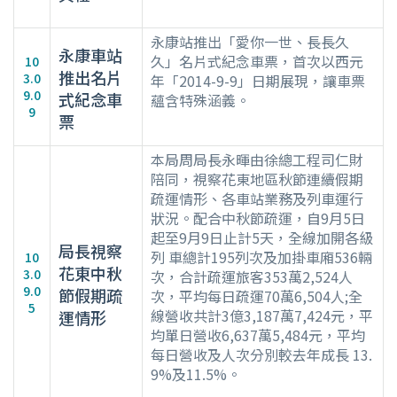
永康站推出「愛你一世、長長久
永康車站
久」名片式紀念車票，首次以西元
10
推出名片
3.0
年「2014-9-9」日期展現，讓車票
9.0
式紀念車
蘊含特殊涵義。
9
票
本局周局長永暉由徐總工程司仁財
陪同，視察花東地區秋節連續假期
疏運情形、各車站業務及列車運行
狀況。配合中秋節疏運，自9月5日
起至9月9日止計5天，全線加開各級
局長視察
列 車總計195列次及加掛車廂536輛
10
花東中秋
3.0
次，合計疏運旅客353萬2,524人
9.0
節假期疏
次，平均每日疏運70萬6,504人;全
5
線營收共計3億3,187萬7,424元，平
運情形
均單日營收6,637萬5,484元，平均
每日營收及人次分別較去年成長 13.
9%及11.5%。