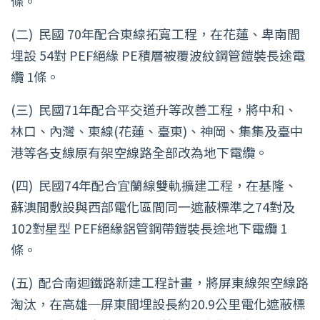
條。
(二)
民國 70年配合東線拓寬工程，在花蓮、卑南間
埋設 54對 PEF絕緣 PE積層被覆波紋鋼管鎧裝長途電
纜 1條。
(三)
民國71年配合平交道升等改善工程，將中和、
林口、內灣、東線(花蓮、臺東)、神岡、集集及臺中
港等各支線原有架空線路全部改為地下電纜。
(四)
民國74年配合宜蘭線雙軌擴建工程，在基隆、
蘇澳間敷設與西部電化區間同一遮蔽標準之74對及
102對星型 PEF絕緣鋁管鋼帶鎧裝長途地下電纜 1
條。
(五)
配合南迴鐵路新建工程計畫，將屏東線架空線路
淘汰，在高雄─屏東間埋設長約20.9公里電化遮蔽標