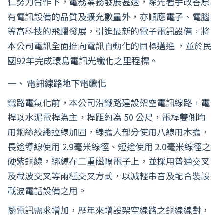
仁努力合作下，電務業務發展甚速，除先著手改善原
有電訊設備的品質及擴充數量外，亦順應電子、電腦
等高科技的飛躍發展，引進最新的電子電訊設備，將
本公司電訊全面推向電訊自動化的目標邁進 ，並於民
國92年完成環島電訊光纖化之里程標。
一、
電訊線路地下電纜化
鐵路電氣化前，本公司沿鐵路建設架空電訊線路，電
桿以水泥電桿為主，桿距約為 50 公尺，電桿雙側均
用鋼絲絞繩拉線加固，線擔大部分使用八線用木擔，
長途導線使用 2.9毫米線徑、短途使用 2.0毫米線徑之
硬紫銅線，綁縛在二重磁隔電子上，並採用普通交叉
及載波交叉等兩種交叉方式，以減輕串音及配合裝設
載波電話設備之用。
隨電訊需求增加，歷年來增設架空線路之銅線線對，