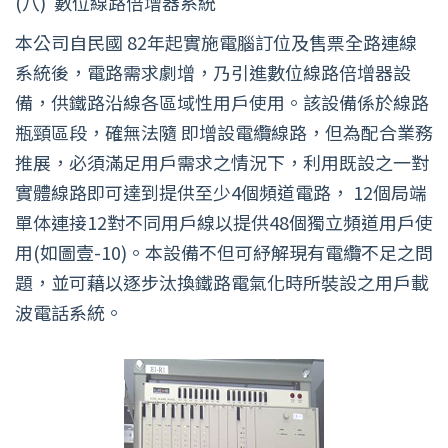
(八)
數位線路倍增器系統
本公司自民國 82年起實施電腦訂位及售票全路連線
系統後，電路需求劇增，乃引進數位線路倍增器設
備，供鐵路沿線各區域性用戶使用。該設備係於線路
瓶頸區段，確無法隨 即增設電纜線路，但為配合業務
推展，必須滿足用戶需求之情況下，利用既設之一對
實體線路即可達到提供至少4個頻道電路， 12個局端
單体連接12對不同用戶線以提供48個獨立頻道用戶使
用(如圖壹-10)。本設備不但可紓解現有電纜不足之問
題，並可藉以逐步汰換鐵路電氣化時所裝設之用戶載
波電話系統。