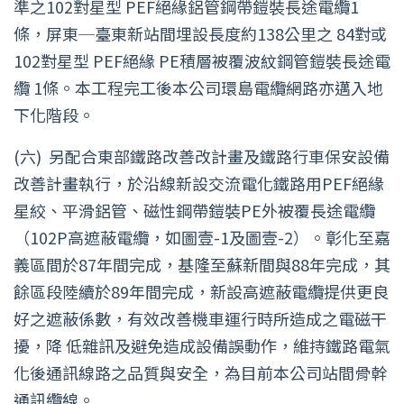
準之102對星型 PEF絕緣鋁管鋼帶鎧裝長途電纜1
條，屏東─臺東新站間埋設長度約138公里之 84對或
102對星型 PEF絕緣 PE積層被覆波紋鋼管鎧裝長途電
纜 1條。本工程完工後本公司環島電纜網路亦邁入地
下化階段。
(六)
另配合東部鐵路改善改計畫及鐵路行車保安設備
改善計畫執行，於沿線新設交流電化鐵路用PEF絕緣
星絞、平滑鋁管、磁性鋼帶鎧裝PE外被覆長途電纜
（102P高遮蔽電纜，如圖壹-1及圖壹-2）。彰化至嘉
義區間於87年間完成，基隆至蘇新間與88年完成，其
餘區段陸續於89年間完成，新設高遮蔽電纜提供更良
好之遮蔽係數，有效改善機車運行時所造成之電磁干
擾，降 低雜訊及避免造成設備誤動作，維持鐵路電氣
化後通訊線路之品質與安全，為目前本公司站間骨幹
通訊纜線。