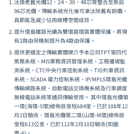
汰換老舊光纜12、24、30、48芯等整合至新設
96芯光纜，傳輸系統光化後可漸汰除舊有銅纜，
具節能及減少佔用線槽空間成效。
提升環島鐵路光續為雙環路環路實體保護，將現
有2路由保機制提升為4路由保護。
提供更穩定之傳輸實體媒介予本公司TPT第四代
票務系統、MIS業務資訊管理系統、工務邊坡監
測系統、CTC中央行車控制系統、TID列車資訊
系統、SCADA 電力控制系統、IP/MPLS環島光纖
傳輸網路系統、自動電話交換機系統及行車調度
無線電話系統等通訊傳輸使用。 其中環島光纜第
一環(海環-S環)總佈放里程684里，已於108年12
月2日驗收、環島光纜第二環(山環-M環)總佈放
里程613公里，已於112年2月10日驗收(如圖
壹-6)。