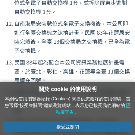
位式全電子自動交換機 1套，並拆除屏東步進制
自動交換機 1套。
自南港局安裝數位式全電子交換機後，本公司即
進行全臺交換機之汰換計畫。民國 83年花蓮局安
裝完竣後，全臺 13個交換局之交換機，已全為電
子交換機。
民國 88年起為配合本公司資訊業務推展計畫需
要，於臺北、彰化、高雄、花蓮等全臺 11個交換
局擴充門號。
關於 cookie 的使用說明
民國 89年配合山線雙軌工程，臺中交換機汰換為
本網站使用瀏覽器紀錄 (Cookies) 來提供您最好的使用體驗。當
NEC- NEAX 7400 ICSM 140 MX數位式自動交換
您選擇"接受並關閉"繼續瀏覽網站，表示您已接受我們網站的
隱
機。
私權宣告
。
民國 91年為配合本公司業務需要，新設臺北
接受並關閉
5000門 NEC- NEAX 7400 ICSM 180 MX 數位式自