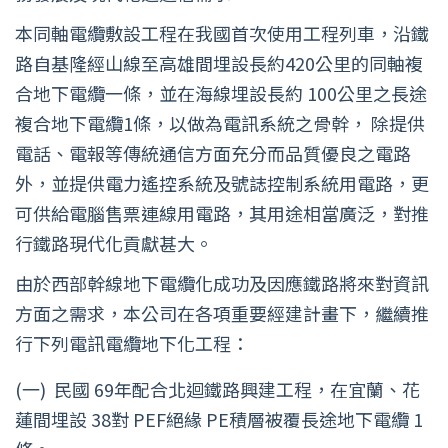
本同軸電纜敷設工程在我國首次使用工程列車，沿鐵
路自基隆經山線至高雄間埋設長約420公里的同軸複
合地下電纜一條，並在海線埋設長約 100公里之長途
複合地下電纜1條，以做為電訊系統之骨幹， 除提供
電話、電報等傳統通信方面充分而品質優良之電路
外，並提供電力遙控系統及號誌控制系統用電路，更
可供給電腦售票連線用電路，其用途相當廣泛，對推
行鐵路現代化貢獻甚大。
由於西部幹線地下電纜化成功及因應鐵路將來對資訊
方面之需求，本公司在各項重要經建計畫下，繼續推
行下列電訊電纜地下化工程：
(一)
民國 69年配合北迴鐵路興建工程，在宜蘭、花
蓮間埋設 38對 PEF絕緣 PE積層被覆長途地下電纜 1