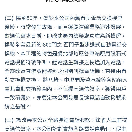
圖壹-14 共電式電話機
(二)
民國50年，鑑於本公司內舊自動電話交換機已
逾齡，時常發生故障，而且鐵路運輸業務迅速發展，
對通信需求日增，即改建局內總務處倉庫為新機房，
換裝全套最新的 800門之 西門子型步進式自動電話交
換機。本工程的特色是將北部地區各車站原用磁石式
電話機搖符號呼叫，經電話生轉接之長途加入電話，
全部改為直流脈衝控制之個別叫號電話機，直接由自
動交換機交換， 將八堵、中壢間及淡水線等各站納入
臺北自動交換範圍內，不但提高通信效率，獲得用戶
一致稱讚外，亦奠定本公司發展長途電話自動撥號系
統之基礎。
(三)
為改善本公司全路長途電話服務，節省人工並提
高通信效率，本公司計劃實施全路電話自動化，促由