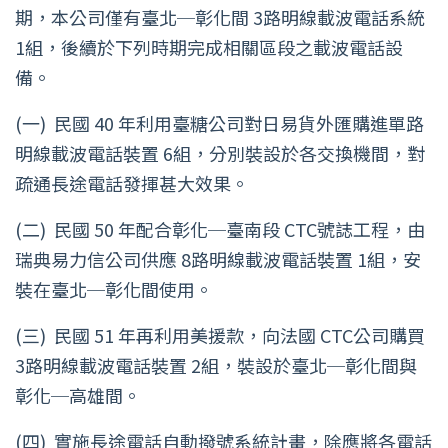
期，本公司僅有臺北─彰化間 3路明線載波電話系統
1組，後續於下列時期完成相關區段之載波電話設
備。
(一)
民國 40 年利用臺糖公司對日易貨外匯購進單路
明線載波電話裝置 6組，分別裝設於各交換機間，對
疏通長途電話發揮甚大效果。
(二)
民國 50 年配合彰化─臺南段 CTC號誌工程，由
瑞典易力信公司供應 8路明線載波電話裝置 1組，安
裝在臺北─彰化間使用。
(三)
民國 51 年再利用美援款，向法國 CTC公司購買
3路明線載波電話裝置 2組，裝設於臺北─彰化間與
彰化─高雄間。
(四)
實施長途電話自動撥號系統計畫，除應將各電話