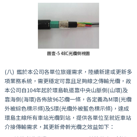
圖壹-5
48C光
纜
側視圖
(八)
鑑於本公司各單位旅運需求，陸續新建或更新多
項業務系統，需更穩定可靠且足夠線之傳輸光纜，故
本公司自104年起於環島軌道靠中央山脈側(山環)及
靠海側(海環)各佈放96芯纜一條，各定義為M環(光纜
外被綜色標示條)及S環(光纜外被藍色標示條)，達成
環島主線所有車站光纜到站，提供各單位至就近車站
介接傳輸需求，其更新骨幹光纜之效益如下：