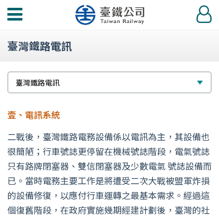
功
登
能
入
選
臺灣鐵路電訊
單
請
選
臺灣鐵路電訊
選
擇
擇
壹、電訊系統
二戰後，臺灣鐵路電務設備係以電訊為主，其設備也
很簡陋；行車號誌更停留在機械號誌階段，電氣號誌
只有路牌閉塞器、雙信閉塞器及少數電氣 號誌設備而
已。當時電務主要工作是將遭受二次大戰被盟軍炸損
的設備修復，以應付行車運轉之最基本需求。經過這
個復舊階段，在政府實施幾期經建計劃後，臺灣的社