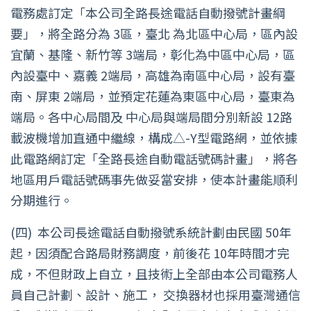
電務處訂定「本公司全路長途電話自動撥號計畫綱
要」，將全路分為 3區，臺北 為北區中心局，區內設
宜蘭、基隆、新竹等 3端局，彰化為中區中心局，區
內設臺中、嘉義 2端局，高雄為南區中心局，設有臺
南、屏東 2端局，並預定花蓮為東區中心局，臺東為
端局。各中心局間及 中心局與端局間分別新設 12路
載波機增加直通中繼線，構成△-Y型電路網，並依據
此電路網訂定「全路長途自動電話號碼計畫」，將各
地區用戶電話號碼事先做妥當安排，使本計畫能順利
分期進行。
(四)
本公司長途電話自動撥號系統計劃由民國 50年
起，因須配合路局財務調度，前後花 10年時間才完
成，不但財政上自立，且技術上全部由本公司電務人
員自己計劃、設計、施工， 交換器材也採用臺灣通信