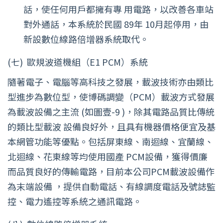
話，使任何用戶都擁有專 用電路，以改善各車站
對外通話，本系統於民國 89年 10月起停用，由
新設數位線路倍增器系統取代。
(七)
歐規波道機組（E1 PCM）系統
隨著電子、電腦等高科技之發展，載波技術亦由類比
型進步為數位型，使博碼調變（PCM）載波方式發展
為載波設備之主流 (如圖壹-9 )，除其電路品質比傳統
的類比型載波 設備良好外，且具有機器價格便宜及基
本網管功能等優點。包括屏東線、南迴線、宜蘭線、
北迴線、花東線等均使用國產 PCM設備，獲得價廉
而品質良好的傳輸電路，目前本公司PCM載波設備作
為末端設備 ，提供自動電話、有線調度電話及號誌監
控、電力遙控等系統之通訊電路。