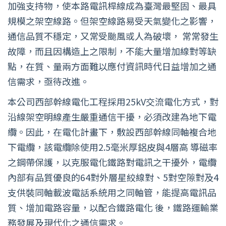
加強支持物，使本路電訊桿線成為臺灣最堅固、最具
規模之架空線路。但架空線路易受天氣變化之影響，
通信品質不穩定，又常受颱風或人為破壞， 常常發生
故障，而且因構造上之限制，不能大量增加線對等缺
點，在質、量兩方面難以應付資訊時代日益增加之通
信需求，亟待改進。
本公司西部幹線電化工程採用25kV交流電化方式，對
沿線架空明線產生嚴重通信干擾，必須改建為地下電
纜。因此，在電化計畫下，敷設西部幹線同軸複合地
下電纜，該電纜除使用2.5毫米厚鋁皮與4層高 導磁率
之鋼帶保護，以克服電化鐵路對電訊之干擾外，電纜
內部有品質優良的64對外層星絞線對、5對空隙對及4
支供裝同軸載波電話系統用之同軸管，能提高電訊品
質、增加電路容量，以配合鐵路電化 後，鐵路運輸業
務發展及現代化之通信需求。