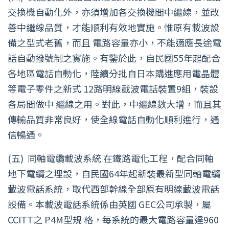
交換機自動化外，亦須增加各交換機間中繼線，並改
善中繼線品質，才能順利有效地實施。惟原有載波設
備之型式老舊，而且 電路容量亦小，不能適應長途電
話自動撥號制之實施。有鑒於此，自民國55年起配合
各地區電話自動化，陸續分批自日本購進應用電晶體
等電子零件之新式 12路明線載波電話裝置9組，裝設
各局間做中 繼線之用。對此，中繼線數大增，而且其
傳輸品質非常良好，使全線電話自動化順利進行，通
信暢通。
(五)
同軸電纜載波系統 在鐵路電化工程，配合同軸
地下電纜之埋設，自民國64年起新裝最新型同軸電纜
載波電話系統，取代西部幹線全部原有明線載波電話
設備。本載波電話系統係由英國 GEC公司承製，屬
CCITT之 P4M型規 格，每系統的最大電路容量達960