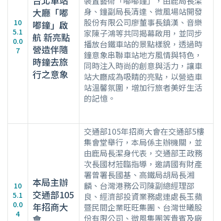
台北車站
裝置藝術「嘟嘟鐘」，由鹿局長潔
身、鐘副局長清達、微風場站開發
大廳「嘟
股份有限公司廖董事長鎮漢、音樂
10
嘟鐘」啟
5.1
家陳子鴻等共同揭幕啟用，並同步
航 新亮點
0.0
播放台鐵車站的景點樣貌，透過時
營造伴隨
7
鐘意象串聯車站地方風情與特色，
時鐘去旅
同時注入時尚的創意與活力，讓車
行之意象
站大廳成為吸睛的亮點，以營造車
站溫馨氛圍，增加行旅者美好生活
的記憶。
交通部105年招商大會在交通部5樓
集會堂舉行，本局係主辦機關，並
由鹿局長潔身代表，交通部王政務
次長國材蒞臨指導，邀請國有財產
署曾署長國基、高鐵局胡局長湘
本局主辦
麟、台灣港務公司陳副總經理邵
10
交通部105
5.1
良、經濟部投資業務處連處長玉蘋
0.0
年招商大
暨民間企業旺旺集團、台灣世曦股
4
份有限公司、微風集團等貴賓及廠
會