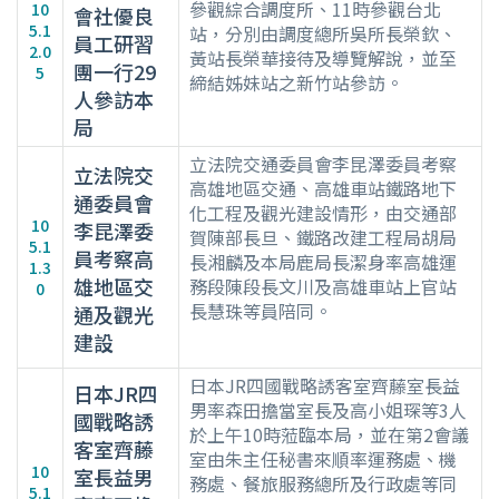
參觀綜合調度所、11時參觀台北
10
會社優良
5.1
站，分別由調度總所吳所長榮欽、
員工研習
2.0
黃站長榮華接待及導覽解說，並至
團一行29
5
締結姊妹站之新竹站參訪。
人參訪本
局
立法院交通委員會李昆澤委員考察
立法院交
高雄地區交通、高雄車站鐵路地下
通委員會
化工程及觀光建設情形，由交通部
10
李昆澤委
賀陳部長旦、鐵路改建工程局胡局
5.1
員考察高
長湘麟及本局鹿局長潔身率高雄運
1.3
雄地區交
務段陳段長文川及高雄車站上官站
0
長慧珠等員陪同。
通及觀光
建設
日本JR四國戰略誘客室齊藤室長益
日本JR四
男率森田擔當室長及高小姐琛等3人
國戰略誘
於上午10時蒞臨本局，並在第2會議
客室齊藤
室由朱主任秘書來順率運務處、機
10
室長益男
務處、餐旅服務總所及行政處等同
5.1