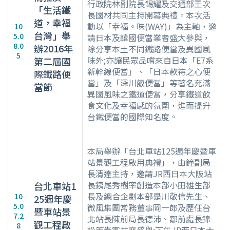
行政院林副院長錫耀及交通部王次
「生活鐵
長國材共同主持開幕典禮。本次活
道，幸福
動以「幸福。味(WAY)」為主軸，邀
10
台灣」舉
5.0
請日本及韓國便當業者盛大參與，
8.0
辦2016年
除分享本土不同鐵路便當及異國風
5
味外;亦讓民眾品嚐來自日本「E7系
第二屆國
新幹線便當」、「日本款待之心便
際鐵路便
當」及「深川飯便當」等著名充滿
當節
異國風味之鐵道便當，分享鐵道飲
食文化及幸福感的氛圍，進而提升
台鐵便當的國際知名度。
本局舉辦「台北車站125週年慶暨車
站景觀工程啟用典禮」，由鐘副局
長清達主持，邀請JR西日本大阪站
長銕尾秀樹率創造本部小田雄生部
台北車站1
長及總合企劃本部是川敬信先生、
10
25週年慶
5.0
微風集團常務董事岡一郎及歷任台
暨車站景
7.2
北站長陳前局長德沛、鄒前處長錦
觀工程啟
8