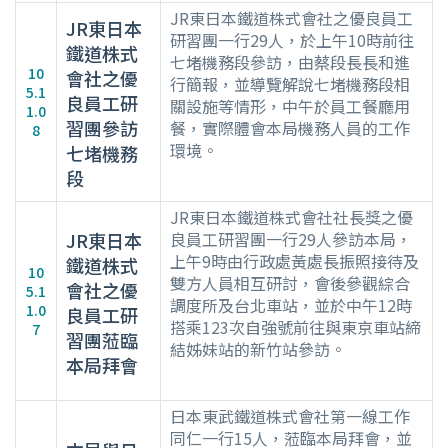
JR東日本鐵道株式會社之優良員工
JR東日本
研習團一行29人，於上午10時前往
鐵道株式
七堵機務段參訪，由蔡段長長和進
10
會社之優
行簡報，並導覽解說七堵機務段相
5.1
良員工研
關設施等情形，中午於員工餐廳用
1.0
習團參訪
餐，實際體會本局機務人員的工作
8
環境。
七堵機務
段
JR東日本鐵道株式會社社長獎之優
JR東日本
良員工研習團一行29人參訪本局，
上午9時由行政處黃處長振照接待及
鐵道株式
10
雙方人員相互研討，會後參觀綜合
會社之優
5.1
調度所及台北車站，並於中午12時
1.0
良員工研
搭乘123次自強號前往與東京車站締
7
習團蒞臨
結姊妹站的新竹站參訪。
本局拜會
日本東武鐵道株式會社第一線工作
同仁一行15人，蒞臨本局拜會，並