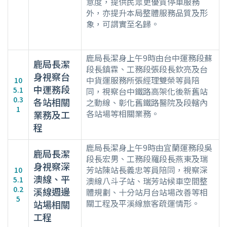
意度，提供民眾更優質停車服務
外，亦提升本局整體服務品質及形
象，可謂實至名歸。
鹿局長潔身上午9時由台中運務段蘇
鹿局長潔
段長鎮霖、工務段張段長欽亮及台
身視察台
中貨運服務所張經理雙榮等員陪
10
中運務段
5.1
同，視察台中鐵路高架化後新舊站
0.3
各站相關
之動線、彰化舊鐵路醫院及段轄內
1
各站場等相關業務。
業務及工
程
鹿局長潔身上午9時由宜蘭運務段吳
鹿局長潔
段長宏男、工務段羅段長燕東及瑞
身視察深
芳站陳站長義忠等員陪同，視察深
10
澳線、平
5.1
澳線八斗子站、瑞芳站候車空間整
0.2
溪線週邊
體規劃、十分站月台站場改善等相
5
關工程及平溪線旅客疏運情形。
站場相關
工程