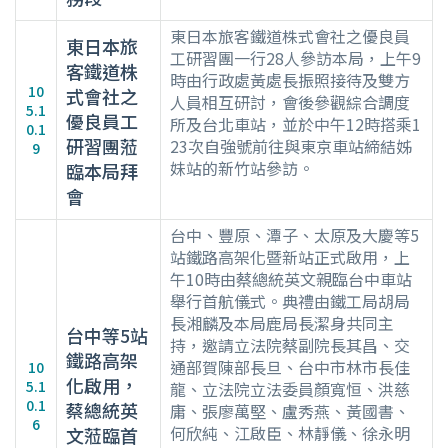
東日本旅客鐵道株式會社之優良員
東日本旅
工研習團一行28人參訪本局，上午9
客鐵道株
時由行政處黃處長振照接待及雙方
10
式會社之
人員相互研討，會後參觀綜合調度
5.1
優良員工
所及台北車站，並於中午12時搭乘1
0.1
研習團蒞
23次自強號前往與東京車站締結姊
9
妹站的新竹站參訪。
臨本局拜
會
台中、豐原、潭子、太原及大慶等5
站鐵路高架化暨新站正式啟用，上
午10時由蔡總統英文親臨台中車站
舉行首航儀式。典禮由鐵工局胡局
長湘麟及本局鹿局長潔身共同主
台中等5站
持，邀請立法院蔡副院長其昌、交
鐵路高架
通部賀陳部長旦、台中市林市長佳
10
化啟用，
5.1
龍、立法院立法委員顏寬恒、洪慈
0.1
蔡總統英
庸、張廖萬堅、盧秀燕、黃國書、
6
何欣純、江啟臣、林靜儀、徐永明
文蒞臨首