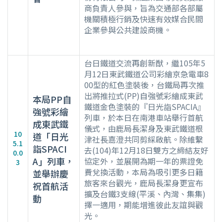
商負責人參與，旨為交通部各部屬
機關積極行銷及快速有效媒合民間
企業參與公共建設商機。
台日鐵道交流再創新猷，繼105年5
月12日東武鐵道公司彩繪京急電車8
00型的紅色塗裝後，台鐵局再次推
出將推拉式(PP)自強號彩繪成東武
本局PP自
鐵道金色塗裝的『日光詣SPACIA』
強號彩繪
列車，於本日在南港車站舉行首航
成東武鐵
儀式，由鹿局長潔身及東武鐵道根
10
道「日光
津社長嘉澄共同剪綵啟航。除維繫
5.1
詣SPACI
去(104)年12月18日雙方之締結友好
0.0
A」列車，
協定外，並展開為期一年的票證免
3
費兌換活動，本局為吸引更多日籍
並舉辦慶
旅客來台觀光，鹿局長潔身更宣布
祝首航活
擴及台鐵3支線(平溪、內灣、集集)
動
擇一適用，期能增進彼此友誼與觀
光。