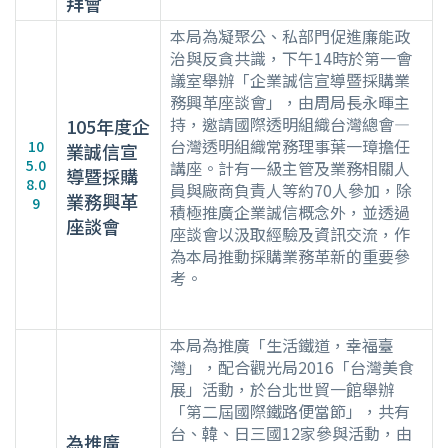
拜會
本局為凝聚公、私部門促進廉能政
治與反貪共識，下午14時於第一會
議室舉辦「企業誠信宣導暨採購業
務興革座談會」，由周局長永暉主
持，邀請國際透明組織台灣總會—
105年度企
台灣透明組織常務理事葉一璋擔任
10
業誠信宣
5.0
講座。計有一級主管及業務相關人
導暨採購
8.0
員與廠商負責人等約70人參加，除
業務興革
9
積極推廣企業誠信概念外，並透過
座談會
座談會以汲取經驗及資訊交流，作
為本局推動採購業務革新的重要參
考。
本局為推廣「生活鐵道，幸福臺
灣」，配合觀光局2016「台灣美食
展」活動，於台北世貿一館舉辦
「第二屆國際鐵路便當節」，共有
台、韓、日三國12家參與活動，由
為推廣