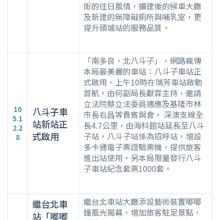
街的往日風情，擴建後的候車大廳
及新建的無障礙廁所與哺乳室，更
提升頭城站的服務品質。
「南多良，北八斗子」，網路瘋傳
本局最美麗的車站：八斗子車站正
式啟用，上午10時在瑞芳車站啟動
首航，由何副局長獻霖主持，邀請
立法院蔡立法委員適應及基隆市林
10
八斗子車
市長右昌等貴賓與會， 深澳支線全
5.1
站新站正
長4.7公里，由海科館站延長至八斗
2.2
式啟用
子站，八斗子站係為招呼站，增設
8
多卡通電子票證驗票機，提供旅客
進出站使用。另本局限量發行八斗
子車站紀念套票1000套。
繼台北車站大廳添設藝術裝置嘟嘟
繼台北車
鐘風光揭幕，增加旅客駐足景點，
站「嘟嘟