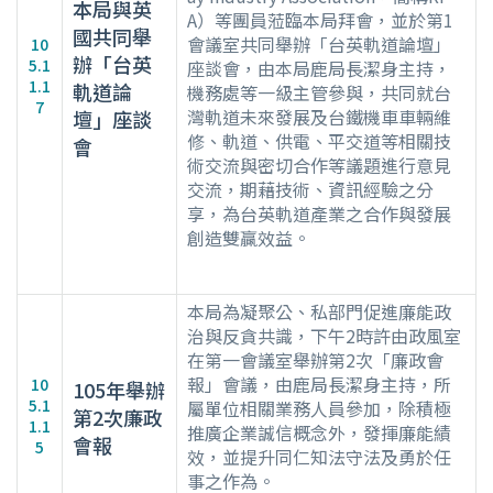
本局與英
A）等團員蒞臨本局拜會，並於第1
國共同舉
會議室共同舉辦「台英軌道論壇」
10
辦「台英
5.1
座談會，由本局鹿局長潔身主持，
1.1
軌道論
機務處等一級主管參與，共同就台
7
灣軌道未來發展及台鐵機車車輛維
壇」座談
修、軌道、供電、平交道等相關技
會
術交流與密切合作等議題進行意見
交流，期藉技術、資訊經驗之分
享，為台英軌道產業之合作與發展
創造雙贏效益。
本局為凝聚公、私部門促進廉能政
治與反貪共識，下午2時許由政風室
在第一會議室舉辦第2次「廉政會
報」會議，由鹿局長潔身主持，所
10
105年舉辦
5.1
屬單位相關業務人員參加，除積極
第2次廉政
1.1
推廣企業誠信概念外，發揮廉能績
會報
5
效，並提升同仁知法守法及勇於任
事之作為。