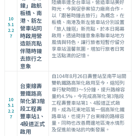
陸續串連全台車站，營造車站美好
鐘」啟航
時光，今與促參案協力廠商合作，
板橋、南
以「跟著時鐘去旅行」為概念，在
10
港、新左
板橋、南港及新左營車站分別設置
5.1
營車站同
「旅人鐘塔」新亮點，於本日揭幕
2.2
時啟用營
啟用，透過時鐘意象串聯車站地方
7
風情與特色，讓行旅者短暫佇留分
造新亮點
享車站溫馨氛圍，增加行旅者日常
伴隨時鐘
生活點滴的記憶。
去旅行之
意象
自104年8月26日壽豐站至南平站間
雙軌鐵路高架化啟用至今，縮短列
台東線壽
車行駛時間3～5分鐘，提升路線容
豐鐵路高
量約4.5%，今完成高架化第3階段
10
架化第3階
工程壽豐車站第1、4股道正式啟
5.1
段工程壽
用，成為花東地區第一個高架化鐵
2.2
豐車站1、
路車站，也提升了台東線的路線容
7
量，同時也改善周邊地區淹水情形
4股道正式
及促進前後站的均衡發展。
啟用