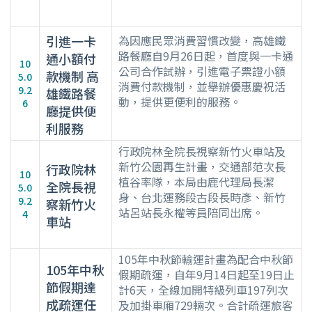
引進一卡
為因應民眾消費習慣改變，高雄鐵
路餐廳自9月26日起，首度與一卡通
通小額付
10
公司合作試辦，引進電子票證小額
款機制 高
5.0
消費付款機制，並舉辦優惠慶祝活
9.2
雄鐵路餐
動，提供更便利的服務。
6
廳提供便
利服務
行政院林全院長視察新竹火車站及
新竹公園再生計畫，交通部范次長
行政院林
10
植谷率隊，本局由鹿代理局長潔
全院長視
5.0
身、台北運務段古段長時彥、新竹
9.2
察新竹火
站呂站長永權等員陪同出席。
4
車站
105年中秋節輸運計畫為配合中秋節
105年中秋
假期疏運，自年9月14日起至19日止
節假期達
計6天，全線加開特級列車197列次
成疏運任
及加掛車廂729輛次。合計疏運旅客