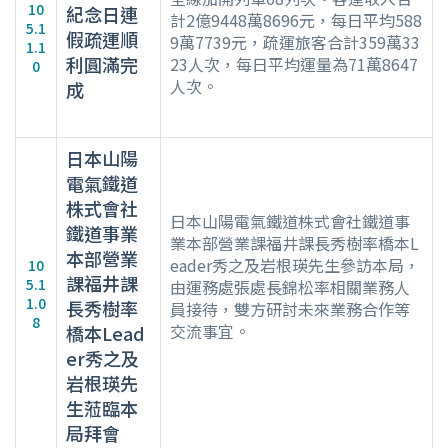
10
紀念日連
計2億9448萬8696元，每日平均588
5.1
假疏運順
9萬7739元，疏運旅客合計359萬33
1.1
利圓滿完
23人次，每日平均運量為71萬8647
0
人次。
成
日本山陽
電氣鐵道
株式會社
日本山陽電氣鐵道株式會社鐵道事
鐵道事業
業本部營業課福井課長秀樹率橋本L
本部營業
eader秀之及岩根瑛先生參訪本局，
10
課福井課
5.1
由運務處張處長錦松率相關業務人
1.0
長秀樹率
員接待，雙方研討未來業務合作等
8
交流事宜。
橋本Lead
er秀之及
岩根瑛先
生蒞臨本
局拜會