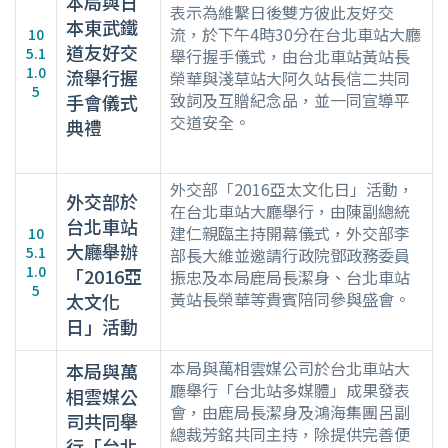
本局與日
表示為維繫日後雙方彼此友好交
本東武鐵
流，於下午4時30分在台北車站大廳
10
道友好交
5.1
舉行握手儀式，由台北車站黃站長
1.0
流舉行握
榮華與淺草站大阿久站長信二共同
5
致詞及互贈紀念品，並一同宣導平
手會儀式
交道安全。
典禮
外交部「2016亞太文化日」活動，
外交部於
在台北車站大廳舉行，由陳副總統
台北車站
建仁親臨主持開幕儀式，外交部李
10
大廳舉辦
5.1
部長大維並邀請行政院鄧政務委員
1.0
「2016亞
振忠及本局鹿局長潔身、台北車站
5
黃站長榮華等貴賓陪同參與盛會。
太文化
日」活動
本局與萬相雲媒公司於台北車站大
本局與萬
廳舉行「台北站多媒體」成果發表
相雲媒公
會，由鹿局長潔身及鴻海集團呂副
司共同舉
總裁芳銘共同主持，除提供完善便
行「台北