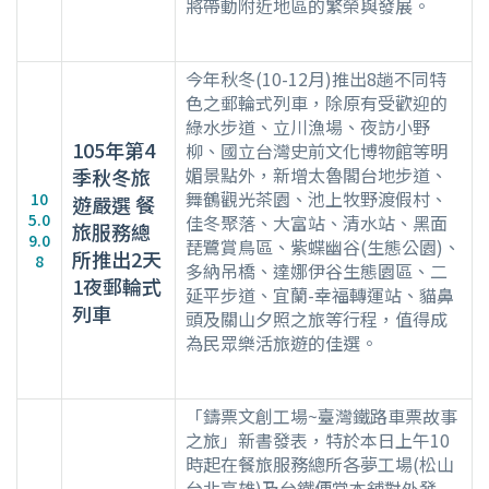
將帶動附近地區的繁榮與發展。
今年秋冬(10-12月)推出8趟不同特
色之郵輪式列車，除原有受歡迎的
綠水步道、立川漁場、夜訪小野
105年第4
柳、國立台灣史前文化博物館等明
媚景點外，新增太魯閣台地步道、
季秋冬旅
舞鶴觀光茶園、池上牧野渡假村、
10
遊嚴選 餐
5.0
佳冬聚落、大富站、清水站、黑面
旅服務總
9.0
琵鷺賞鳥區、紫蝶幽谷(生態公園)、
所推出2天
8
多納吊橋、達娜伊谷生態園區、二
1夜郵輪式
延平步道、宜蘭-幸福轉運站、貓鼻
列車
頭及關山夕照之旅等行程，值得成
為民眾樂活旅遊的佳選。
「鑄票文創工場~臺灣鐵路車票故事
之旅」新書發表，特於本日上午10
時起在餐旅服務總所各夢工場(松山
台北高雄)及台鐵便當本舖對外發