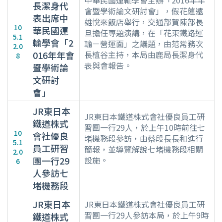
中華民國運輸學會主辦「2016年年
長潔身代
會暨學術論文研討會」，假花蓮遠
表出席中
雄悅來飯店舉行，交通部賀陳部長
10
華民國運
旦擔任專題演講，在「花東鐵路運
5.1
輸學會「2
輸－營運面」之議題，由范常務次
2.0
016年年會
長植谷主持，本局由鹿局長潔身代
8
表與會報告。
暨學術論
文研討
會」
JR東日本
JR東日本鐵道株式會社優良員工研
鐵道株式
習團一行29人，於上午10時前往七
10
會社優良
堵機務段參訪，由蔡段長長和進行
5.1
員工研習
簡報，並導覽解說七堵機務段相關
2.0
團一行29
設施。
6
人參訪七
堵機務段
JR東日本
JR東日本鐵道株式會社優良員工研
習團一行29人參訪本局，於上午9時
鐵道株式