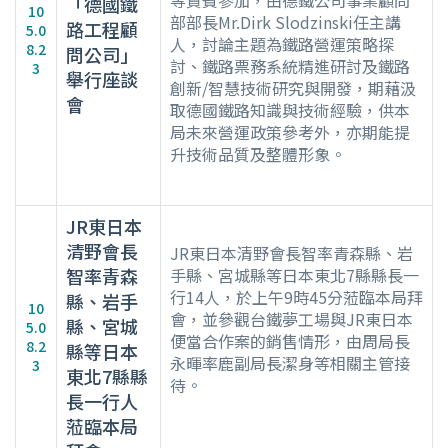
等貴賓參加，由德鐵公司事業顧問
「德國鐵
10
部部長Mr.Dirk Slodzinski任主講
路工程顧
5.0
人，討論主題為鐵路營運策略探
8.2
問公司」
討、鐵路票務系統精進研討及鐵路
3
舉行座談
創新/智慧技術研究與開發，期藉汲
會
取德國鐵路知識與技術經驗，供本
局未來營運政策參考外，亦期能提
升技術品質及整體形象。
JR東日本
清野會長
JR東日本清野會長智率青森縣、岩
智率青森
手縣、宮城縣等日本東北7縣縣長一
行14人，於上午9時45分蒞臨本局拜
縣、岩手
10
會，並參觀台鐵夢工場與JR東日本
縣、宮城
5.0
便當合作案的銷售情形，由周局長
8.2
縣等日本
永暉率鹿副局長潔身等相關主管接
3
東北7縣縣
待。
長一行人
蒞臨本局