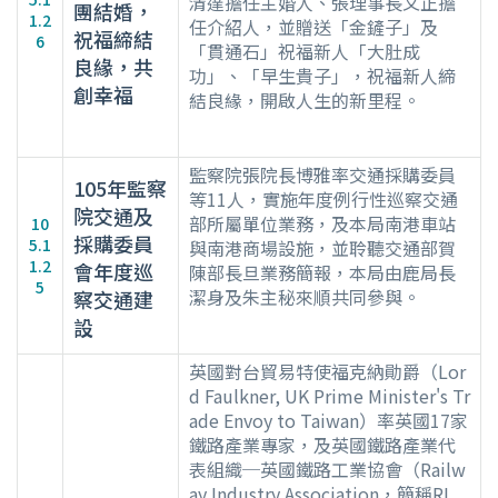
清達擔任主婚人、張理事長文正擔
團結婚，
1.2
任介紹人，並贈送「金鏟子」及
祝福締結
6
「貫通石」祝福新人「大肚成
良緣，共
功」、「早生貴子」，祝福新人締
創幸福
結良緣，開啟人生的新里程。
監察院張院長博雅率交通採購委員
105年監察
等11人，實施年度例行性巡察交通
院交通及
部所屬單位業務，及本局南港車站
10
採購委員
5.1
與南港商場設施，並聆聽交通部賀
1.2
會年度巡
陳部長旦業務簡報，本局由鹿局長
5
潔身及朱主秘來順共同參與。
察交通建
設
英國對台貿易特使福克納勛爵（Lor
d Faulkner, UK Prime Minister's Tr
ade Envoy to Taiwan）率英國17家
鐵路產業專家，及英國鐵路產業代
表組織─英國鐵路工業協會（Railw
ay Industry Association，簡稱RI