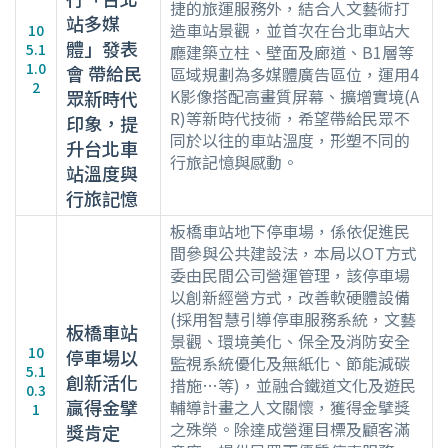
捷的旅運服務外，結合人文藝術打
站多媒
造車站景觀，並首次在台北車站大
10
體」發表
5.1
廳建築立柱、壁面及廊道、B1層等
1.0
會 帶給民
區域規劃為多媒體廣告區位，運用4
2
K影像搭配高畫質屏幕、擴增實境(A
眾新時代
R)等新時代技術，希望帶給民眾不
印象，提
同於以往的車站溫度，形塑不同的
升台北車
行旅記憶與感動。
站溫度與
行旅記憶
板橋車站地下停車場，係依促進民
間參與公共建設法，本局以OT方式
委由民間公司營運管理，該停車場
以創新經營方式，改善軟硬體設備
(採用智慧引導停車服務系統，文藝
板橋車站
景觀、環境美化、保全及消防安全
10
停車場以
監視系統優化及無紙化、節能減碳
5.1
創新活化
措施…等)，並融合鐵道文化及遊民
0.3
贏得金擘
輔導計畫之人文關懷，獲得金擘獎
1
之殊榮。除達成營運目標及顧客滿
獎肯定