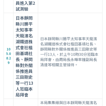
員進入第2
試測驗
日本靜岡
縣川勝平
太知事率
天龍濱名
日本靜岡縣川勝平太知事率天龍濱
湖鐵道株
名湖鐵道株式會社植田基靖社長、
式會社植
靜岡縣對外關係推進員三田剛史等
10
田基靖社
5.0
一行13人，於上午10時30分蒞臨本
8.2
長、靜岡
局拜會，由周局長永暉率鐘副局長
9
清達等相關主管接待。
縣對外關
係推進員
三田剛史
等一行13
人蒞臨本
局拜會
本局集集線與日本靜岡縣天龍濱名