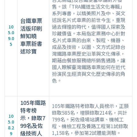
售。該「TRA鐵道生活文化專輯」
系列專書，以精美照片及中、英文
述說名片式車票的前世今生，重現
台鐵車票
過去輝煌的時代，值得國人探索及
10
活版印刷
5.0
珍藏價值。本局指定票務中心針對
鮮知曉
9.0
名片式車票的由來、製程、機器、
車票新書
5
成品及技術，以圖、文方式記錄台
述珍寶
灣鐵路車票歷史沿革與文化傳承，
期藉由餐旅服務總所銷售通路，讓
國人瞭解臺灣鐵路車票如何在近代
扮演民生經濟與文化歷史傳承的角
色。
105年鐵路
105年鐵路特考錄取人員榜示，正額
特考榜
錄取585名，增額錄取214名，共計
10
示，錄取7
799名。另佐級場站調車、機械工
5.0
99名及佐
程、機檢工程及養路工程第1試錄取
8.2
級技術人
1,158名，參加第2試體能測驗。
9