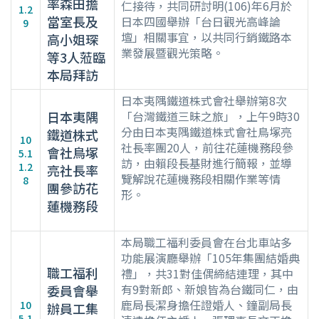
率森田擔
仁接待，共同研討明(106)年6月於
1.2
當室長及
日本四國舉辦「台日觀光高峰論
9
壇」相關事宜，以共同行銷鐵路本
高小姐琛
業發展暨觀光策略。
等3人蒞臨
本局拜訪
日本夷隅鐵道株式會社舉辦第8次
日本夷隅
「台灣鐵道三昧之旅」，上午9時30
分由日本夷隅鐵道株式會社鳥塚亮
鐵道株式
10
社長率團20人，前往花蓮機務段參
會社鳥塚
5.1
訪，由賴段長基財進行簡報，並導
1.2
亮社長率
覽解說花蓮機務段相關作業等情
8
團參訪花
形。
蓮機務段
本局職工福利委員會在台北車站多
功能展演廳舉辦「105年集團結婚典
職工福利
禮」，共31對佳偶締結連理，其中
有9對新郎、新娘皆為台鐵同仁，由
委員會舉
鹿局長潔身擔任證婚人、鐘副局長
10
辦員工集
5.1