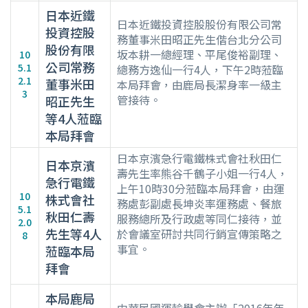
日本近鐵
日本近鐵投資控股股份有限公司常
投資控股
務董事米田昭正先生偕台北分公司
股份有限
坂本耕一總經理、平尾俊裕副理、
10
公司常務
5.1
總務方逸仙一行4人，下午2時蒞臨
2.1
董事米田
本局拜會，由鹿局長潔身率一級主
3
管接待。
昭正先生
等4人蒞臨
本局拜會
日本京濱急行電鐵株式會社秋田仁
日本京濱
壽先生率熊谷千鶴子小姐一行4人，
急行電鐵
上午10時30分蒞臨本局拜會，由運
10
株式會社
務處彭副處長坤炎率運務處、餐旅
5.1
秋田仁壽
服務總所及行政處等同仁接待，並
2.0
先生等4人
於會議室研討共同行銷宣傳策略之
8
事宜。
蒞臨本局
拜會
本局鹿局