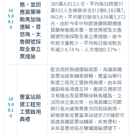
285萬4,612人次，平均每日疏運57
務，並因
萬922人全線營收合計2億8,182萬7,
10
應莫蘭蒂
5.0
862元，平均單日營收5,636萬5,572
颱風加強
9.1
元，由於今年中秋節連續假期適逢
運輸，普
9
莫蘭蒂颱風來襲，普悠瑪號及太魯
悠瑪、太
閣號列車採取全車立票措施，故今
魯閣號採
年旅次量較少，平均每日營收較去
取全車立
年減少4.74 %、人次增加0.57%。
票措施
配合政府無縫運輸政策，為讓高鐵
苗栗站旅客轉乘順暢，豐富站舉行
新建工程完工暨啟用典禮，由本局
鐘副局長清達主持，邀請交通部范
次長植谷及苗栗縣徐縣長耀昌、立
豐富站新
10
法院徐立委志榮、台灣高鐵公司鄭
建工程完
5.0
執行長光遠等貴賓共同剪綵啟用。
9.1
工暨啟用
嗣後旅客從豐富車站徒步2分鐘即可
0
典禮
抵達高鐵苗栗站轉乘，非常便利，
未來苗栗地區在雙鐵運輸便捷下，