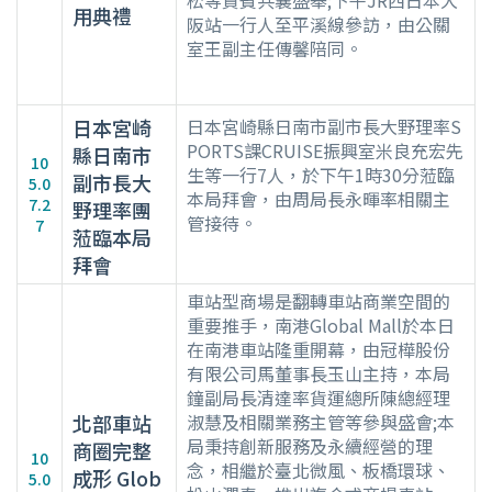
松等貴賓共襄盛舉;下午JR西日本大
用典禮
阪站一行人至平溪線參訪，由公關
室王副主任傳馨陪同。
日本宮崎
日本宮崎縣日南市副市長大野理率S
PORTS課CRUISE振興室米良充宏先
縣日南市
10
生等一行7人，於下午1時30分蒞臨
副市長大
5.0
本局拜會，由周局長永暉率相關主
7.2
野理率團
管接待。
7
蒞臨本局
拜會
車站型商場是翻轉車站商業空間的
重要推手，南港Global Mall於本日
在南港車站隆重開幕，由冠樺股份
有限公司馬董事長玉山主持，本局
鐘副局長清達率貨運總所陳總經理
北部車站
淑慧及相關業務主管等參與盛會;本
局秉持創新服務及永續經營的理
商圈完整
10
念，相繼於臺北微風、板橋環球、
成形 Glob
5.0