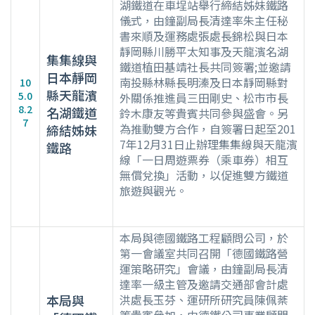
湖鐵道在車埕站舉行締結姊妹鐵路
儀式，由鐘副局長清達率朱主任秘
書來順及運務處張處長錦松與日本
靜岡縣川勝平太知事及天龍濱名湖
集集線與
鐵道植田基靖社長共同簽署;並邀請
日本靜岡
南投縣林縣長明溱及日本靜岡縣對
10
縣天龍濱
5.0
外關係推進員三田剛史、松市市長
8.2
名湖鐵道
鈴木康友等貴賓共同參與盛會。另
7
為推動雙方合作，自簽署日起至201
締結姊妹
7年12月31日止辦理集集線與天龍濱
鐵路
線「一日周遊票券（乘車券）相互
無償兌換」活動，以促進雙方鐵道
旅遊與觀光。
本局與德國鐵路工程顧問公司，於
第一會議室共同召開「德國鐵路營
運策略研究」會議，由鐘副局長清
達率一級主管及邀請交通部會計處
本局與
洪處長玉芬、運研所研究員陳佩棻