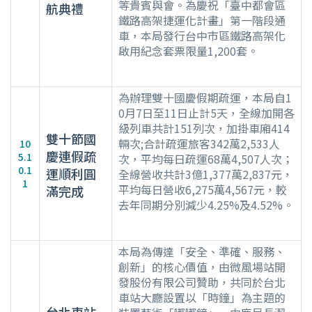
等貴賓與會。為慶祝「臺中都會區
航典禮
鐵路高架捷運化計畫」第一階段通
車，本局發行台中市區鐵路高架化
啟用紀念套票限量1,200套。
為辦理雙十國慶假期疏運，本局自1
0月7日至11日止計5天，全線加開各
級列車共計151列次，加掛車廂414
雙十節國
輛次;合計疏運旅客342萬2,533人
10
慶連假疏
5.1
次，平均每日疏運68萬4,507人次；
0.1
運順利圓
全線營收共計3億1,377萬2,837元，
1
平均每日營收6,275萬4,567元，較
滿完成
去年同期分別減少4.25%及4.52%。
本局為傳達「安全、準確、服務、
創新」的核心價值，由微風場站開
發股份有限公司贊助，共同於台北
車站大廳設置以「時鐘」為主題的