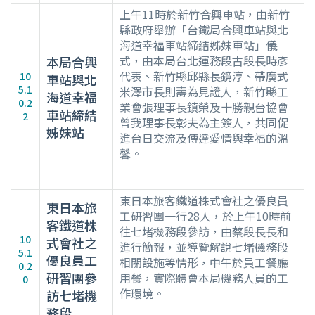
上午11時於新竹合興車站，由新竹
縣政府舉辦「台鐵局合興車站與北
海道幸福車站締結姊妹車站」儀
式，由本局台北運務段古段長時彥
本局合興
代表、新竹縣邱縣長鏡淳、帶廣式
10
車站與北
5.1
米澤市長則壽為見證人，新竹縣工
海道幸福
0.2
業會張理事長鎮榮及十勝親台協會
車站締結
2
曾我理事長彰夫為主簽人，共同促
姊妹站
進台日交流及傳達愛情與幸福的溫
馨。
東日本旅客鐵道株式會社之優良員
東日本旅
工研習團一行28人，於上午10時前
客鐵道株
往七堵機務段參訪，由蔡段長長和
10
式會社之
進行簡報，並導覽解說七堵機務段
5.1
優良員工
相關設施等情形，中午於員工餐廳
0.2
研習團參
用餐，實際體會本局機務人員的工
0
作環境。
訪七堵機
務段