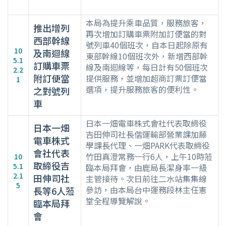
本局為提升乘車品質，服務旅客，
推出增列
再次增加訂購車票附加訂便當的對
西部幹線
號列車40個班次，自本日起除原有
10
及南迴線
東部幹線10個班次外，新增西部幹
5.1
訂購車票
線及南迴線等，每日計有50個班次
2.2
附訂便當
提供服務，並增加超商訂票訂便當
1
選項，提升服務旅客的便利性。
之對號列
車
日本一畑電車株式會社代表取締役
日本一畑
吉田伸司社長偕運輸部營業課加藤
電車株式
學課長代理、一畑PARK代表取締役
會社代表
竹田真澄常務一行6人，上午10時蒞
10
取締役吉
5.1
臨本局拜會，由鹿局長潔身率一級
2.1
田伸司社
主管接待。次日前往二水站集集線
5
參訪，由本局台中運務段林主任憲
長等6人蒞
堂全程導覽解說。
臨本局拜
會