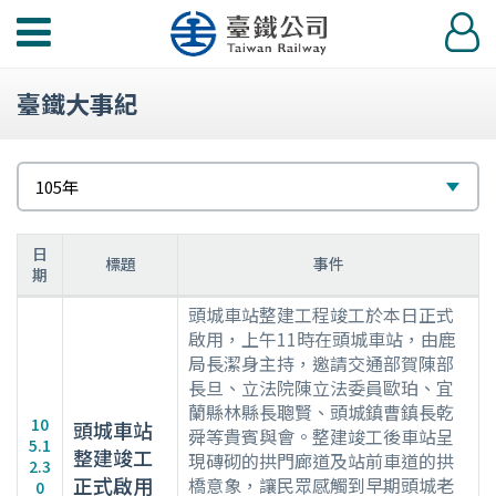
功
登
能
入
選
臺鐵大事紀
單
請
選
105年
選
擇
擇
日
標題
事件
期
105
頭城車站整建工程竣工於本日正式
年
啟用，上午11時在頭城車站，由鹿
局長潔身主持，邀請交通部賀陳部
大
長旦、立法院陳立法委員歐珀、宜
事
蘭縣林縣長聰賢、頭城鎮曹鎮長乾
紀
10
頭城車站
舜等貴賓與會。整建竣工後車站呈
要
5.1
整建竣工
現磚砌的拱門廊道及站前車道的拱
2.3
表
正式啟用
橋意象，讓民眾感觸到早期頭城老
0