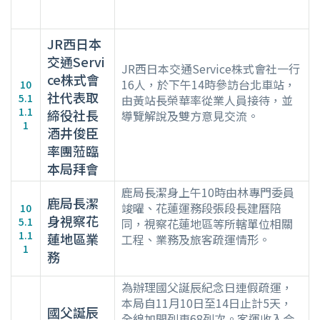
JR西日本
交通Servi
JR西日本交通Service株式會社一行
ce株式會
16人，於下午14時參訪台北車站，
10
社代表取
5.1
由黃站長榮華率從業人員接待，並
1.1
締役社長
導覽解說及雙方意見交流。
1
酒井俊臣
率團蒞臨
本局拜會
鹿局長潔身上午10時由林專門委員
鹿局長潔
竣曜、花蓮運務段張段長建曆陪
10
身視察花
5.1
同，視察花蓮地區等所轄單位相關
1.1
蓮地區業
工程、業務及旅客疏運情形。
1
務
為辦理國父誕辰紀念日連假疏運，
本局自11月10日至14日止計5天，
國父誕辰
全線加開列車68列次。客運收入合