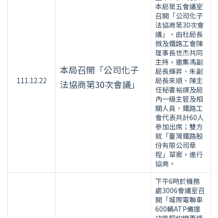
本局第五會議室
召開「公司化子
法協商第30次會
議」，由杜局長
微及鐵路工會陳
理事長世杰共同
主持，邀集馮副
本局召開「公司化子
局長輝昇、朱副
111.12.22
局長來順、陳主
法協商第30次會議」
任秘書裕謀及局
內一級主管及相
關人員、鐵路工
會代表共計60人
參加出席；雙方
就「臺灣鐵路股
份有限公司章
程」草案，進行
協商。
下午6時於機務
處3006會議室召
開「城際電聯車
600輛ATP備援