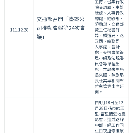
主持，召集行政
院交環處、主計
總處、人事行政
交通部召開「臺鐵公
總處、銓敘部、
勞動部、交通部
司推動會報第24次會
111.12.28
黃主任秘書荷
婷、鐵道局、路
議」
政司、總務司、
人事處、會計
處、交通事業管
理小組及法規委
員會等單位出
席，本局朱副局
長來順、陳副局
長仕其率相關單
位主管等出席研
商。
自9月18日至12
月28日花東線玉
里-富里間受地震
影響，造成路線
中斷，經工作同
仁日夜搶修復原