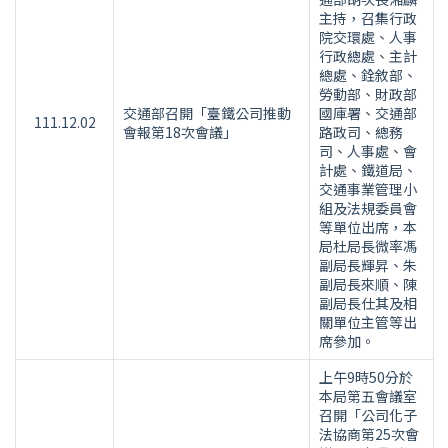
主持，召集行政
院交環處、人事
行政總處、主計
總處、銓敘部、
勞動部、財政部
交通部召開「臺鐵公司推動
國庫署、交通部
111.12.02
會報第18次會議」
路政司、總務
司、人事處、會
計處、鐵道局、
交通事業管理小
組及法規委員會
等單位出席，本
局杜局長微率馮
副局長輝昇、朱
副局長來順、陳
副局長仕其及相
關單位主管等出
席參加。
上午9時50分於
本局第五會議室
召開「公司化子
法協商第25次會