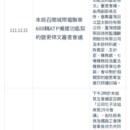
功能契約變更條
文」審查會議，
由馮副局長主
持，邀集臺灣日
本局召開城際電聯車
立亞太股份有限
600輛ATP備援功能契
公司、臺灣德國
111.12.21
萊因技術監護顧
約變更條文審查會議
問股份有限公司
及本局材料處、
政風室、主計
室、機務處、七
堵機務段及臺北
機務段等單位參
與，會中對於相
關契約變更事宜
進行研議討論。
下午2時於本局
第五會議室召開
「公司化子法協
商第29次會
議」，由杜局長
微及鐵路工會陳
理事長世杰共同