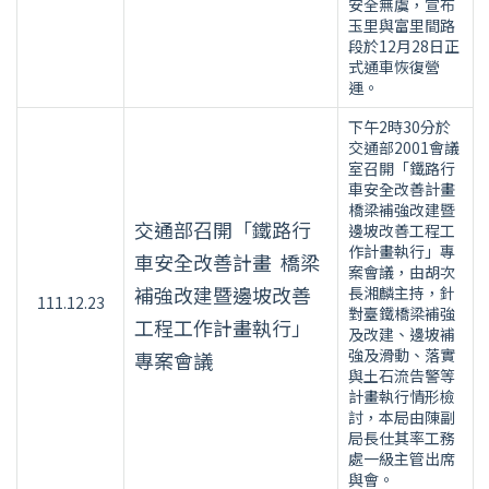
安全無虞，宣布
玉里與富里間路
段於12月28日正
式通車恢復營
運。
下午2時30分於
交通部2001會議
室召開「鐵路行
車安全改善計畫
橋梁補強改建暨
交通部召開「鐵路行
邊坡改善工程工
作計畫執行」專
車安全改善計畫 橋梁
案會議，由胡次
補強改建暨邊坡改善
長湘麟主持，針
111.12.23
對臺鐵橋梁補強
工程工作計畫執行」
及改建、邊坡補
強及滑動、落實
專案會議
與土石流告警等
計畫執行情形檢
討，本局由陳副
局長仕其率工務
處一級主管出席
與會。