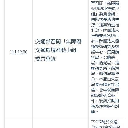
室召開「無障礙
交通環境推動小
組」委員會議，
由陳次長彥伯主
持，邀集衛生福
利部、財團法人
車輛安全審驗中
交通部召開「無障礙
心、財團法人鐵
道技術研究及驗
交通環境推動小組」
111.12.20
證中心、民用航
空局、公路總
委員會議
局、觀光局、運
輸研究所、航港
局、鐵道局等單
位，本局由朱副
局長來順參加出
席，會中就無障
礙設施列管案
件、後續推動目
標及期程進行討
論。
下午2時於交通
部2002會議室召