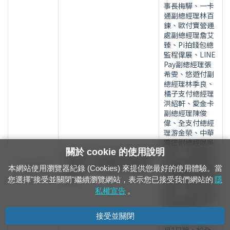
事長梅驊、一卡
通副總經理林百
鍊、歐付寶營運
處副總經理詹艾
臻、Pi拍錢包總
監程偉展、LINE
Pay副總經理張
希雯、悠遊付副
總經理林季良、
橘子支付總經理
洪紹軒、愛金卡
副總經理陳俊
偉、全支付總經
理游金榮、中華
電信副總經理吳
關於 cookie 的使用說明
坤榮、中國信託
本局12月1日起新增9家行動
副總經理陳德風
111.11.30
（條碼）支付業者付款購票
本網站使用瀏覽器紀錄 (Cookies) 來提供您最好的使用體驗。當
等貴賓共襄盛舉
服務
您選擇"接受並關閉"繼續瀏覽網站，表示您已接受我們網站的
隱
啟動行動支付款
儀式，本局為加
私權宣告
。
強旅客購票付款
多元性及便利
接受並關閉
性，自111年12