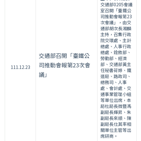
交通部0205會議
室召開「臺鐵公
司推動會報第23
次會議」，由交
通部胡次長湘麟
主持，召集行政
院交環處、主計
總處、人事行政
總處、銓敘部、
交通部召開「臺鐵公
勞動部、經濟
司推動會報第23次會
部、交通部黃主
111.12.23
任秘書荷婷、鐵
議」
道局、路政司、
總務司、人事
處、會計處、交
通事業管理小組
等單位出席，本
局杜局長微暨馮
副局長輝昇、朱
副局長來順、陳
副局長仕其率相
關單位主管等出
席研商。