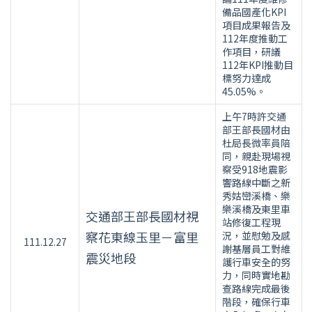
備品國產化KPI
項目成果報告及
112年度推動工
作項目，研議
112年KPI推動目
標努力達成
45.05%。
上午7時許交通
部王部長國材由
杜局長微率員陪
同，親赴現場視
察受918地震影
響路線中斷之新
秀姑巒溪橋、樂
樂溪橋及東里車
交通部王部長國材視
站修復工程現
察花東線玉里－富里
況，並慰勉及感
111.12.27
謝基層員工對維
震災地段
護行車安全的努
力，同時實地勘
查路線完成最後
階段，確保行車