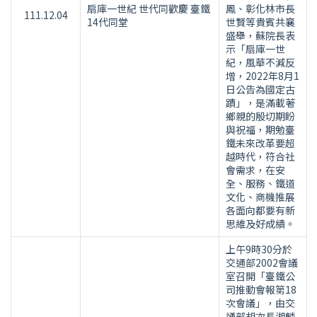
扇庫一世紀 世代同歡慶 臺鐵
鳳、彰化林市長
111.12.04
14代同堂
世賢等貴賓共襄
盛舉，蘇院長表
示「扇庫一世
紀，風華不減反
增，2022年8月1
日公告為國定古
蹟」，是滿載著
鄉親的殷切期盼
與祝福，期勉臺
鐵未來改革要超
越時代，符合社
會需求，在安
全、服務、鐵道
文化、商機推展
各面向都要有新
思維及好成績。
上午9時30分於
交通部2002會議
室召開「臺鐵公
司推動會報第18
次會議」，由交
通部胡次長湘麟