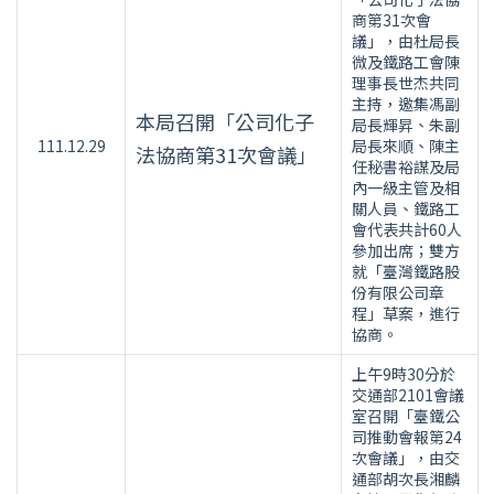
商第31次會
議」，由杜局長
微及鐵路工會陳
理事長世杰共同
主持，邀集馮副
本局召開「公司化子
局長輝昇、朱副
111.12.29
局長來順、陳主
法協商第31次會議」
任秘書裕謀及局
內一級主管及相
關人員、鐵路工
會代表共計60人
參加出席；雙方
就「臺灣鐵路股
份有限公司章
程」草案，進行
協商。
上午9時30分於
交通部2101會議
室召開「臺鐵公
司推動會報第24
次會議」，由交
通部胡次長湘麟