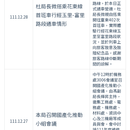
路線，於本日正
杜局長微搭乘花東線
式通車營運，杜
首班車行經玉里-富里
局長微親自搭乘
111.12.28
開往臺東402次
路段通車情形
首班車，實際體
驗行經花東線玉
里至富里路段狀
況，並於列車上
向旅客致意及致
贈紀念品，感謝
旅客路線中斷期
間的諒解。
中午12時於機務
處3006會議室召
開國產化推動小
組會議，由馮副
局長輝昇主持，
邀集工務處、電
務處、機務處、
材料處、資訊中
本局召開國產化推動
心及三機廠等成
111.12.27
小組會議
員與會，會中討
論111年度維修