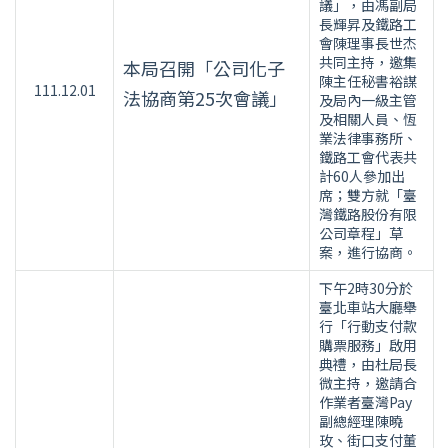
議」，由馮副局
長輝昇及鐵路工
會陳理事長世杰
共同主持，邀集
本局召開「公司化子
陳主任秘書裕謀
111.12.01
法協商第25次會議」
及局內一級主管
及相關人員、恆
業法律事務所、
鐵路工會代表共
計60人參加出
席；雙方就「臺
灣鐵路股份有限
公司章程」草
案，進行協商。
下午2時30分於
臺北車站大廳舉
行「行動支付款
購票服務」啟用
典禮，由杜局長
微主持，邀請合
作業者臺灣Pay
副總經理陳曉
玫、街口支付董