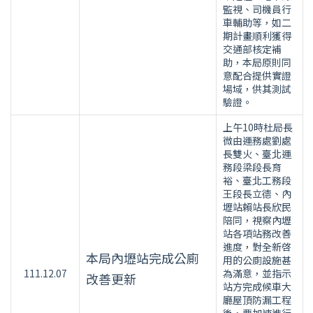
監視、司機員行
車輔助等，如二
期計畫順利獲得
交通部核定補
助，本局原則同
意配合提供實證
場域，供其測試
驗證。
上午10時杜局長
微由運務處劉處
長雙火、臺北運
務段梁段長育
裕、臺北工務段
王段長立德、內
壢站賴站長欣民
陪同，視察內壢
站各項站務改善
進度，對全新啓
本局內壢站完成公廁
用的公廁設施甚
111.12.07
為滿意，並指示
改善更新
站方完成候車大
廳屋頂防漏工程