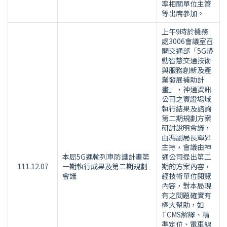
率相關單位主管
等出席參加。
上午9時於機務
處3006會議室召
開交通部「5G帶
動智慧交通技術
與服務創新及產
業發展補助計
畫」，神通資訊
公司之實證場域
執行結果及諮詢
第二期規劃方案
研討說明會議，
由馮副局長輝昇
主持，會議由神
本局5G運輸列車防護計畫第
通公司提出第二
111.12.07
一期執行成果及第二期規劃
期的方案內容，
會議
經技術單位閱覽
內容，對本局現
有之問題確實有
極大幫助，如
TCMS解譯、精
準定位、電車線