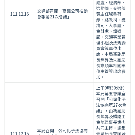
總處、經濟部、
勞動部、交通部
交通部召開「臺鐵公司推動
111.12.16
黃主任秘書荷
會報第21次會議」
婷、路政司、總
務司、人事處、
會計處、鐵道
局、交通事業管
理小組及法規委
員會等單位出
席，本局馮副局
長輝昇及朱副局
長來順率相關單
位主管等出席參
加。
上午9時30分於
本局第五會議室
召開「公司化子
法協商第27次會
議」，由馮副局
長輝昇及鐵路工
會陳理事長世杰
共同主持，邀集
本局召開「公司化子法協商
111.12.15
朱副局長來順及