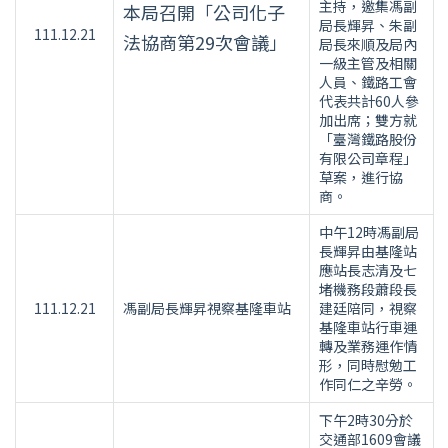
主持，邀集馮副
本局召開「公司化子
局長輝昇、朱副
111.12.21
法協商第29次會議」
局長來順及局內
一級主管及相關
人員、鐵路工會
代表共計60人參
加出席；雙方就
「臺灣鐵路股份
有限公司章程」
草案，進行協
商。
中午12時馮副局
長輝昇由基隆站
應站長志清及七
堵機務段蕭段長
111.12.21
馮副局長輝昇視察基隆車站
建廷陪同，視察
基隆車站行車運
轉及業務運作情
形，同時慰勉工
作同仁之辛勞。
下午2時30分於
交通部1609會議