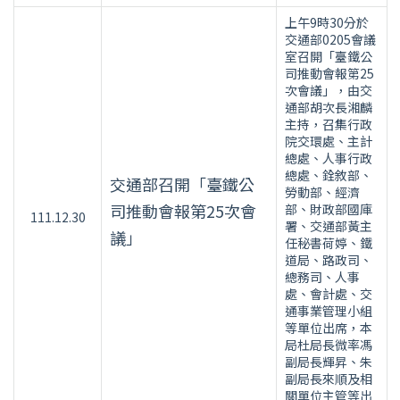
上午9時30分於
交通部0205會議
室召開「臺鐵公
司推動會報第25
次會議」，由交
通部胡次長湘麟
主持，召集行政
院交環處、主計
總處、人事行政
總處、銓敘部、
交通部召開「臺鐵公
勞動部、經濟
司推動會報第25次會
部、財政部國庫
111.12.30
署、交通部黃主
議」
任秘書荷婷、鐵
道局、路政司、
總務司、人事
處、會計處、交
通事業管理小組
等單位出席，本
局杜局長微率馮
副局長輝昇、朱
副局長來順及相
關單位主管等出