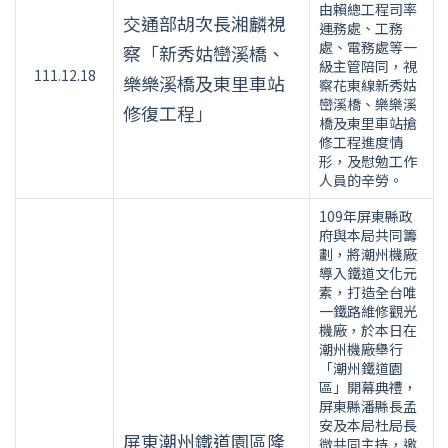
由賴總工程司率
交通部胡次長湘麟視
運務處、工務
處、電務處等一
察「新秀姑巒溪橋、
級主管陪同，視
111.12.18
樂樂溪橋及東里車站
察花東線新秀姑
巒溪橋、樂樂溪
修復工程」
橋及東里車站搶
修工程進度情
形，及慰勉工作
人員的辛勞。
109年屏東縣政
府與本局共同籌
劃，將潮州機廠
導入鐵道文化元
素，打造全台唯
一鐵路維修觀光
機廠，於本日在
潮州機廠舉行
「潮州鐵道園
區」開幕典禮，
屏東縣潘縣長孟
安及本局杜局長
屏東潮州鐵道園區隆
微共同主持，邀