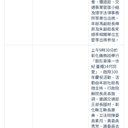
會、鐵道局、交
通事業管理小組
及環宇法律事務
所等單位出席，
本局馮副局長輝
昇及朱副局長來
順率相關單位主
管等出席參加。
上午9時30分於
彰化機務段舉行
「扇形車庫一世
紀 臺鐵14代同
堂」，啟用100
年慶祝活動，活
動由本局杜局長
微主持，行政院
蘇院長貞昌致
詞，邀請交通部
王部長國材、彰
化縣王縣長惠
美、立法院陳委
員素月、黃委員
秀芳、謝委員衣