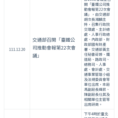
開「臺鐵公司推
動會報第22次會
議」，由交通部
胡次長湘麟主
持，召集行政院
交環處、主計總
處、人事行政總
交通部召開「臺鐵公
處、內政部、財
政部國有財產
司推動會報第22次會
111.12.20
署、交通部黃主
任秘書荷婷、鐵
議」
道局、路政司、
總務司、人事
處、會計處、交
通事業管理小組
及法規委員會等
單位出席，本局
馮副局長輝昇、
陳副局長仕其及
相關單位主管等
出席研商。
下午4時於臺北