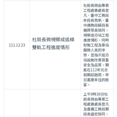
杜局長微由專案
工程處姜處長登
凡、臺中工務段
朱段長我帆、臺
中運務段蘇段長
鎮霖等員陪同，
視察追分站工程
杜局長微視察成追線
進度情形，同時
111.12.23
慰勉工程及車站
雙軌工程進度情形
服務人員的辛
勞，並指示追分
站設施改善首重
安全及品質，期
能在112年元旦
假期前啟用，早
日嘉惠來往的旅
客。
上午9時30分杜
局長微由專案工
程處姜處長登凡
及嘉義工務段鄭
段長盛宏陪同，