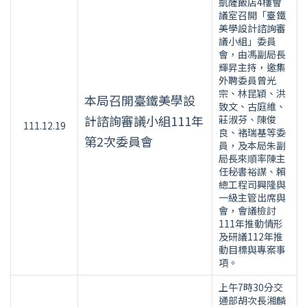
凱薩飯店4樓會
議室召開「臺鐵
美學設計諮詢審
議小組」委員
會，由馮副局長
輝昇主持，邀集
外聘委員曾光
宗、林昆穎、洪
本局召開臺鐵美學設
致文、古庭維、
計諮詢審議小組111年
莊淑芬、陳俊
111.12.19
良、褚瑞基等委
第2次委員會
員，及本局朱副
局長來順率陳主
任秘書裕謀、賴
總工程司興隆與
一級主管出席與
會，會議檢討
111年推動情形
及研議112年推
動目標與專案事
項。
上午7時30分交
通部胡次長湘麟