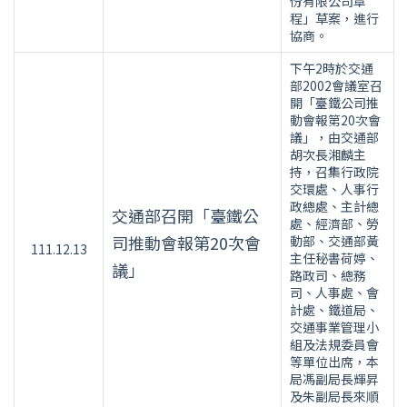
份有限公司章
程」草案，進行
協商。
下午2時於交通
部2002會議室召
開「臺鐵公司推
動會報第20次會
議」，由交通部
胡次長湘麟主
持，召集行政院
交環處、人事行
政總處、主計總
交通部召開「臺鐵公
處、經濟部、勞
司推動會報第20次會
動部、交通部黃
111.12.13
主任秘書荷婷、
議」
路政司、總務
司、人事處、會
計處、鐵道局、
交通事業管理小
組及法規委員會
等單位出席，本
局馮副局長輝昇
及朱副局長來順