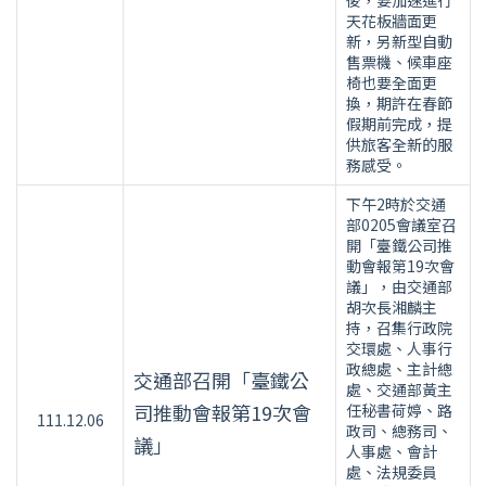
後，要加速進行
天花板牆面更
新，另新型自動
售票機、候車座
椅也要全面更
換，期許在春節
假期前完成，提
供旅客全新的服
務感受。
下午2時於交通
部0205會議室召
開「臺鐵公司推
動會報第19次會
議」，由交通部
胡次長湘麟主
持，召集行政院
交環處、人事行
政總處、主計總
交通部召開「臺鐵公
處、交通部黃主
司推動會報第19次會
任秘書荷婷、路
111.12.06
政司、總務司、
議」
人事處、會計
處、法規委員