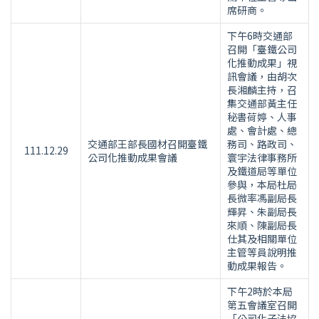
席研商。
下午6時交通部
召開「臺鐵公司
化推動成果」視
訊會議，由胡次
長湘麟主持，召
集交通部黃主任
秘書荷婷、人事
處、會計處、總
交通部王部長國材召開臺鐵
務司、路政司、
111.12.29
公司化推動成果會議
寰宇法律事務所
及鐵道局等單位
參與，本局杜局
長微率馮副局長
輝昇、朱副局長
來順、陳副局長
仕其及相關單位
主管等員說明推
動成果報告。
下午2時於本局
第五會議室召開
「公司化子法協