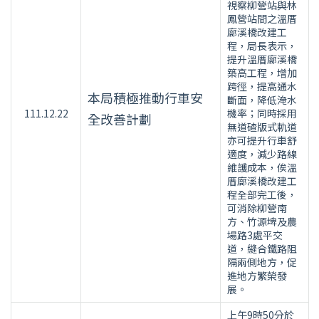
視察柳營站與林
鳳營站間之溫厝
廍溪橋改建工
程，局長表示，
提升溫厝廍溪橋
築高工程，增加
跨徑，提高通水
本局積極推動行車安
斷面，降低淹水
111.12.22
機率；同時採用
全改善計劃
無道碴版式軌道
亦可提升行車舒
適度，減少路線
維護成本，俟溫
厝廍溪橋改建工
程全部完工後，
可消除柳營南
方、竹源埤及農
場路3處平交
道，縫合鐵路阻
隔兩側地方，促
進地方繁榮發
展。
上午9時50分於