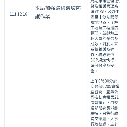
周期維護管理(預
警及維護管理系
本局加強路線邊坡防
統)工程，及赴平
111.12.16
護作業
溪至十分站間等
現場地區，了解
工地及工程進度
情形，並慰勉工
程人員的辛勞及
成效，對於未來
系統養護及運
作，務必要依
SOP規定執行，
確保效率及安
全。
上午9時30分於
交通部0205會議
室召開「臺鐵公
司推動會報第21
次會議」，由交
通部胡次長湘麟
主持，召集行政
院交環處、人事
行政總處、主計