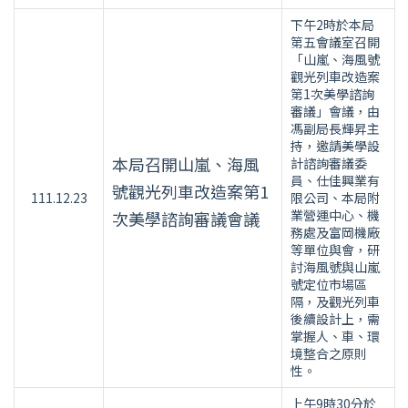
下午2時於本局
第五會議室召開
「山嵐、海風號
觀光列車改造案
第1次美學諮詢
審議」會議，由
馮副局長輝昇主
持，邀請美學設
本局召開山嵐、海風
計諮詢審議委
員、仕佳興業有
號觀光列車改造案第1
111.12.23
限公司、本局附
業營運中心、機
次美學諮詢審議會議
務處及富岡機廠
等單位與會，研
討海風號與山嵐
號定位市場區
隔，及觀光列車
後續設計上，需
掌握人、車、環
境整合之原則
性。
上午9時30分於