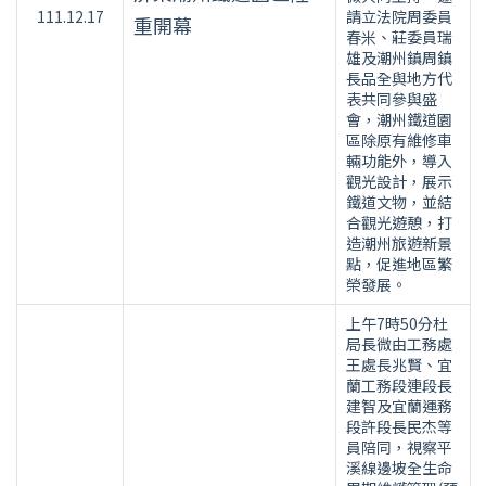
111.12.17
請立法院周委員
重開幕
春米、莊委員瑞
雄及潮州鎮周鎮
長品全與地方代
表共同參與盛
會，潮州鐵道園
區除原有維修車
輛功能外，導入
觀光設計，展示
鐵道文物，並結
合觀光遊憩，打
造潮州旅遊新景
點，促進地區繁
榮發展。
上午7時50分杜
局長微由工務處
王處長兆賢、宜
蘭工務段連段長
建智及宜蘭運務
段許段長民杰等
員陪同，視察平
溪線邊坡全生命