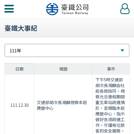
功
登
能
入
選
臺鐵大事紀
單
請
選
111年
選
擇
111
擇
日期
標題
事件
年
下午5時交通部
大
胡次長湘麟由杜
事
局長微陪同，視
紀
察元旦連假期間
交通部胡次長湘麟視察本局
臺北車站疏運情
要
111.12.30
應變中心
形，並親臨本局
表
應變中心，指示
做好各項疏運工
作，守護每位旅
客的安全服務。