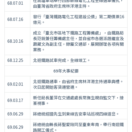
在高雄車站舉行西部幹線電化工程全線通車儀式，
68.07.01
由臺灣省政府主席林洋港主持。
發行「臺灣鐵路電化工程建設公債」第二期債票16
68.07.16
億元。
成立「臺北市區地下鐵路工程籌備處」，由鐵路局
長范銳兼任籌備處主任，並自省市各選派趙繼宣及
68.10.16
蕭藏文為副主任，隸屬交通部，展開辦理各項有關
業務。
68.12.25
北迴鐵路試車完成，全線竣工。
69年大事紀要
北迴鐵路通車，由省府主席林洋港主持通車典禮。
69.02.01
次日起開始客貨運營運。
新任局長董萍在交通處處長常撫生親自監交下，接
69.03.17
篆視事。
69.06.29
蔣總統經國先生到東線吉安車站巡視四線道岔。
蔣總統由縣長蔣聖愛陪同至臺東卑南，舉行南迴鐵
69.06.29
路開工儀式。