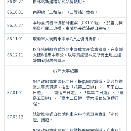
86.09.27
樹林站新建跨站式站房啟用。
86.10.01
南迴線「三和站」（三等站）裁撤。
本局蒸汽機車復駛計畫案（CK101號），於臺北機
86.10.27
廠舉行開工典禮，由陳局長德沛親自主持。
86.11.01
取消軍人現購乘車票7折之優待折扣。
以任務編組方式於局本部成立產管籌備處，在臺鐵
86.12.11
大樓6樓集中辦公，以專責處理本局所有土地之經
營開發與房舍處理。
87年大事紀要
配合政府實施週休二日，提倡國民旅遊，結合旅遊
業之專業資源，推出「花蓮二日遊」、「阿里山二
87.01.01
日遊」、 「南迴三日遊」、「集集二日遊」、「環
島五日遊」、「臺南二日遊」等六項套裝旅遊行
程。
試辦推拉式自強號列車有座位乘車票實施「座位
87.03.12
證」措施。
配合政府實施週休二日暨提倡國民旅遊，自本日起