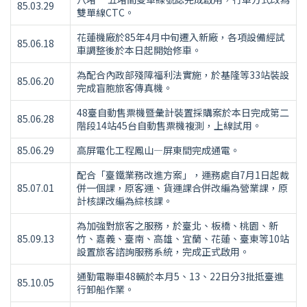
85.03.29
雙單線CTC。
花蓮機廠於85年4月中旬遷入新廠，各項設備經試
85.06.18
車調整後於本日起開始修車。
為配合內政部殘障福利法實施，於基隆等33站裝設
85.06.20
完成盲胞旅客傳真機。
48臺自動售票機暨彙計裝置採購案於本日完成第二
85.06.28
階段14站45台自動售票機複測，上線試用。
85.06.29
高屏電化工程鳳山—屏東間完成通電。
配合「臺鐵業務改進方案」，運務處自7月1日起裁
85.07.01
併一個課，原客運、貨運課合併改編為營業課，原
計核課改編為綜核課。
為加強對旅客之服務，於臺北、板橋、桃園、新
85.09.13
竹、嘉義、臺南、高雄、宜蘭、花蓮、臺東等10站
設置旅客諮詢服務系統，完成正式啟用。
通勤電聯車48輛於本月5、13、22日分3批抵臺進
85.10.05
行卸船作業。