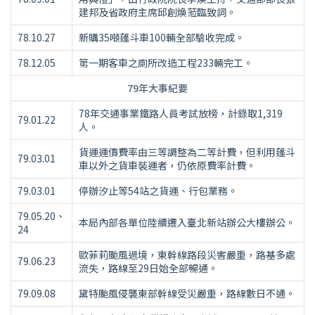
建邦及省政府主席邱創煥蒞臨致詞。
78.10.27
新購35噸蓬斗車100輛全部驗收完成。
78.12.05
第一期客車之廁所改造工程233輛完工。
79年大事紀要
78年交通事業鐵路人員考試放榜，計錄取1,319
79.01.22
人。
貨運運價費率由三等調整為二等計費，但利用蓬斗
79.03.01
車以外之貨車裝運者，仍依原費率計費。
79.03.01
停辦汐止等54站之貨運、行包業務。
79.05.20、
本局內部各單位陸續遷入臺北新站辦公大樓辦公。
24
歐菲莉颱風過境，東幹線路段災害嚴重，路基多處
79.06.23
流失，路線至29日始全部暢通。
79.09.08
黛特颱風侵襲東部幹線受災嚴重，路線數日不通。