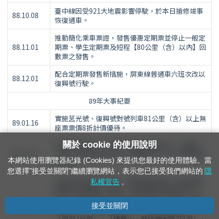
臺中線因受921大地震影響停駛，於本日搶修竣事
88.10.08
恢復通車。
推動簡化乘車票證，發售優惠定期票並停止一般定
88.11.01
期票、學生定期票及短程【80公里（含）以內】回
數票之發售。
配合定期票發售新措施，屏東線普通車六班次改以
88.12.01
復興號行駛。
89年大事紀要
實施莒光號、復興號對號列車81公里（含）以上無
89.01.16
座票票價8折計價優待。
關於 cookie 的使用說明
內灣線合興站（三等站）調整為簡易站，九讚頭—
89.03.24
合興—內灣線間合併為一閉塞區間，改以特種路牌
本網站使用瀏覽器紀錄 (Cookies) 來提供您最好的使用體驗。當
制行車。
您選擇"接受並關閉"繼續瀏覽網站，表示您已接受我們網站的
隱
為配合政府週休2日制，提倡國民旅遊，並拓展鐵
私權宣告
。
路觀光旅遊業務，續與「環島鐵路旅遊聯營中心」
合作，自即日起至90年12月31日止，推出「花蓮2
89.03.29
接受並關閉
日遊」、「阿 里山2日遊」、「環島3日遊」、
「南迴2日遊」、「棲蘭山、歷代神木園2日遊」、