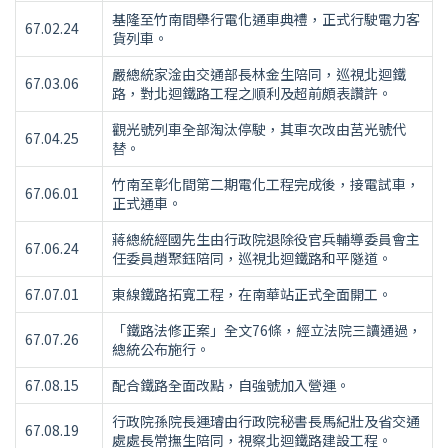
紀
基隆至竹南間舉行電化通車典禮，正式行駛電力客
67.02.24
貨列車。
要
表
嚴總統家淦由交通部長林金生陪同，巡視北迴鐵
67.03.06
路，對北迴鐵路工程之順利及超前頗表讚許。
觀光號列車全部淘汰停駛，其車次改由莒光號代
67.04.25
替。
竹南至彰化間第二期電化工程完成後，接電試車，
67.06.01
正式通車。
蔣總統經國先生由行政院退除役官兵輔導委員會主
67.06.24
任委員趙聚鈺陪同，巡視北迴鐵路和平隧道。
67.07.01
東線鐵路拓寬工程，在南華站正式全面開工。
「鐵路法修正案」全文76條，經立法院三讀通過，
67.07.26
總統公布施行。
67.08.15
配合鐵路全面改點，自強號加入營運。
行政院孫院長運璿由行政院秘書長馬紀壯及省交通
67.08.19
處處長常撫生陪同，視察北迴鐵路建設工程。