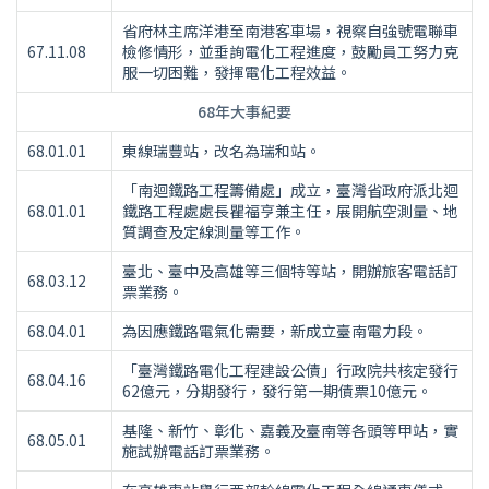
省府林主席洋港至南港客車場，視察自強號電聯車
67.11.08
檢修情形，並垂詢電化工程進度，鼓勵員工努力克
服一切困難，發揮電化工程效益。
68年大事紀要
68.01.01
東線瑞豐站，改名為瑞和站。
「南迴鐵路工程籌備處」成立，臺灣省政府派北迴
68.01.01
鐵路工程處處長瞿福亨兼主任，展開航空測量、地
質調查及定線測量等工作。
臺北、臺中及高雄等三個特等站，開辦旅客電話訂
68.03.12
票業務。
68.04.01
為因應鐵路電氣化需要，新成立臺南電力段。
「臺灣鐵路電化工程建設公債」行政院共核定發行
68.04.16
62億元，分期發行，發行第一期債票10億元。
基隆、新竹、彰化、嘉義及臺南等各頭等甲站，實
68.05.01
施試辦電話訂票業務。