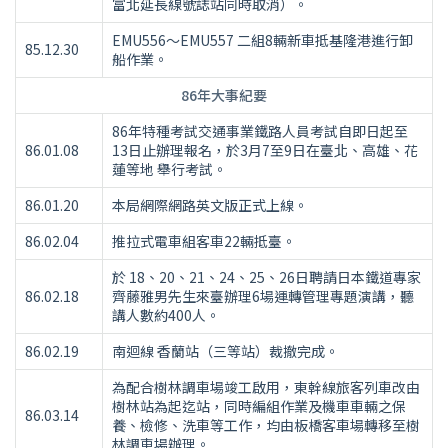
富北延長線號誌站同時取消）。
EMU556～EMU557 二組8輛新車抵基隆港進行卸
85.12.30
船作業。
86年大事紀要
86年特種考試交通事業鐵路人員考試自即日起至
86.01.08
13日止辦理報名，於3月7至9日在臺北、高雄、花
蓮等地 舉行考試。
86.01.20
本局網際網路英文版正式上線。
86.02.04
推拉式電車組客車22輛抵臺。
於 18、20、21、24、25、26日聘請日本鐵道專家
86.02.18
齊藤雅男先生來臺辦理6場運轉管理專題演講，聽
講人數約400人。
86.02.19
南迴線 香蘭站（三等站）裁撤完成。
為配合樹林調車場竣工啟用，東幹線旅客列車改由
樹林站為起迄站，同時編組作業及機車車輛之保
86.03.14
養、檢修、洗車等工作，均由板橋客車場轉移至樹
林調車場辦理。