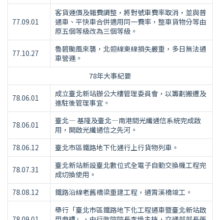
客貨運價及雜費調整，將對號車費率取消，並與普
77.09.01
通車、平快車合併適用同一費率，整車貨物分等由
原五個等級改為三個等級。
魯碧颱風來襲，北迴線東線損失嚴重，多日無法通
77.10.27
車營運。
78年大事紀要
成立臺北新站辦公大樓管理委員會，以籌劃搬遷及
78.06.01
進駐後管理事宜。
臺北— 基隆及臺北—南港間光纖通信系統完成啟
78.06.01
用，開啟光纖通信之先河。
78.06.12
臺北市區鐵路地下化通行上行貨物列車。
臺北新站新設臺北數位式全電子自動交換機工程完
78.07.31
成切換使用。
78.08.12
鐵路沿線老舊橋梁重建工程，通霄溪橋竣工。
舉行「臺北市區鐵路地下化工程通車暨臺北新站啟
78.09.01
用典禮」，由行政院院長李煥主持，交通部部長張