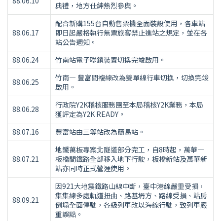
88.06.10
典禮，地方仕紳熱烈參與。
配合新購155台自動售票機全面裝設使用，各車站
88.06.17
即日起嚴格執行無票旅客禁止進站之規定，並在各
站公告週知。
88.06.24
竹南站電子聯鎖裝置切換完竣啟用。
竹南— 豐富間複線改為雙單線行車切換，切換完竣
88.06.25
啟用。
行政院Y2K稽核服務團至本局稽核Y2K業務，本局
88.06.28
獲評定為Y2K READY。
88.07.16
豐富站由三等站改為簡易站。
地鐵萬板專案北隧道部分完工，自8時起，萬華—
88.07.21
板橋間鐵路全部移入地下行駛，板橋新站及萬華新
站亦同時正式營運使用。
因921大地震鐵路山線中斷，臺中港線嚴重受損，
集集線多處軌道扭曲、路基坍方、路線受損、站房
88.09.21
倒塌全面停駛，各級列車改以海線行駛，致列車嚴
重誤點。