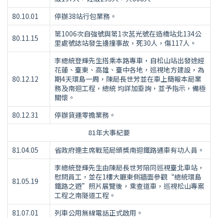
80.10.01
停辦38站行包業務。
第1006次自強號與第1次莒光號在造橋站北134公
80.11.15
里處號誌站發生邊撞事故，死30人，傷117人。
李總統登輝先生搭乘本路專車，自松山站出發途經
花蓮、臺東、高雄、臺中各地，巡視地方建設，為
80.12.12
期4天環島一周，陳局長世芳並在車上簡報本局業
務及南迴工程，總統 均詳加垂詢，並予指示，備極
關懷。
80.12.31
停辦貨運零擔業務。
81年大事紀要
81.04.05
省政府連主席戰蒞局頒獎南迴鐵路通車有功人員。
李總統登輝先生由陳局長世芳陪同巡視臺北車站，
慰問員工，並在1樓大廳東側牆面參觀“總統環島
81.05.19
鐵路之遊”照片展覽後，乘查道車，巡視松山專案
工程之南隧道工程。
81.07.01
列車公用無線電話正式啟用。