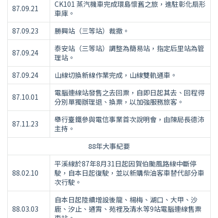
CK101 蒸汽機車完成環島懷舊之旅，進駐彰化扇形
87.09.21
車庫。
87.09.23
勝興站（三等站）裁撤。
泰安站（三等站）調整為簡易站，指定后里站為管
87.09.24
理站。
87.09.24
山線切換新線作業完成，山線雙軌通車。
電腦連線站發售之去回票，自即日起其去、回程得
87.10.01
分別單獨辦理退、換票，以加強服務旅客。
舉行臺鐵參與電信事業首次說明會，由陳局長德沛
87.11.23
主持。
88年大事紀要
平溪線於87年8月31日起因賀伯颱風路線中斷停
88.02.10
駛，自本日起復駛，並以新購柴油客車替代部分車
次行駛。
自本日起陸續增設後龍、楊梅、湖口、大甲、沙
88.03.03
鹿、汐止、通霄、苑裡及清水等9站電腦連線售票