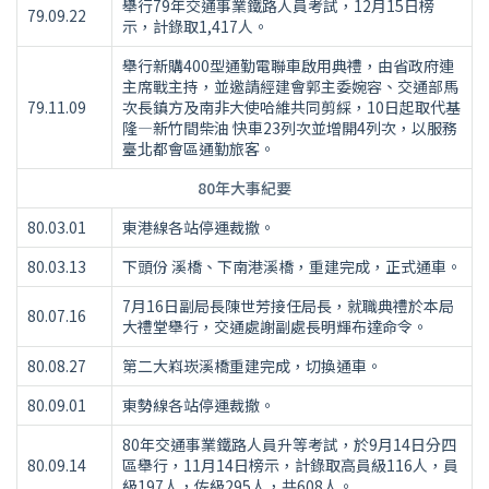
舉行79年交通事業鐵路人員考試，12月15日榜
79.09.22
示，計錄取1,417人。
舉行新購400型通勤電聯車啟用典禮，由省政府連
主席戰主持，並邀請經建會郭主委婉容、交通部馬
79.11.09
次長鎮方及南非大使哈維共同剪綵，10日起取代基
隆—新竹間柴油 快車23列次並增開4列次，以服務
臺北都會區通勤旅客。
80年大事紀要
80.03.01
東港線各站停運裁撤。
80.03.13
下頭份 溪橋、下南港溪橋，重建完成，正式通車。
7月16日副局長陳世芳接任局長，就職典禮於本局
80.07.16
大禮堂舉行，交通處謝副處長明輝布達命令。
80.08.27
第二大嵙崁溪橋重建完成，切換通車。
80.09.01
東勢線各站停運裁撤。
80年交通事業鐵路人員升等考試，於9月14日分四
80.09.14
區舉行，11月14日榜示，計錄取高員級116人，員
級197人，佐級295人，共608人。