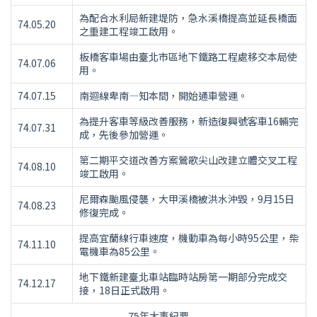
為配合水利局新建堤防，急水溪橋提高並延長橋面
74.05.20
之重建工程竣工啟用。
板橋客車場由臺北市區地下鐵路工程處移交本局使
74.07.06
用。
74.07.15
南迴線卑南—知本間，開始通車營運。
為提升客車等級改善服務，新造復興號客車16輛完
74.07.31
成，先後參加營運。
第二期平交道改善方案鶯歌尖山改建立體交叉工程
74.08.10
竣工啟用。
尼爾森颱風侵襲，大甲溪橋被洪水沖毀，9月15日
74.08.23
修復完成。
提高宜蘭線行車速度，機動車為每小時95公里，柴
74.11.10
電機車為85公里。
地下鐵新建臺北車站臨時站房第一期部分完成交
74.12.17
接，18日正式啟用。
75年大事紀要