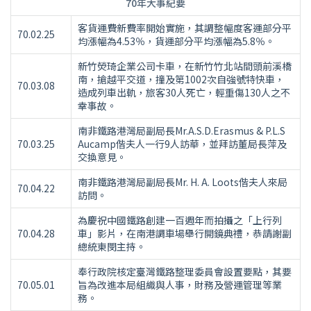
70年大事紀要
客貨運費新費率開始實施，其調整幅度客運部分平
70.02.25
均漲幅為4.53％，貨運部分平均漲幅為5.8％。
新竹熒琦企業公司卡車，在新竹竹北站間頭前溪橋
南，搶越平交道，撞及第1002次自強號特快車，
70.03.08
造成列車出軌，旅客30人死亡，輕重傷130人之不
幸事故。
南非鐵路港灣局副局長Mr.A.S.D.Erasmus & P.L.S
70.03.25
Aucamp偕夫人一行9人訪華，並拜訪董局長萍及
交換意見。
南非鐵路港灣局副局長Mr. H. A. Loots偕夫人來局
70.04.22
訪問。
為慶祝中國鐵路創建一百週年而拍攝之「上行列
70.04.28
車」影片，在南港調車場舉行開鏡典禮，恭請謝副
總統東閔主持。
奉行政院核定臺灣鐵路整理委員會設置要點，其要
70.05.01
旨為改進本局組織與人事，財務及營運管理等業
務。