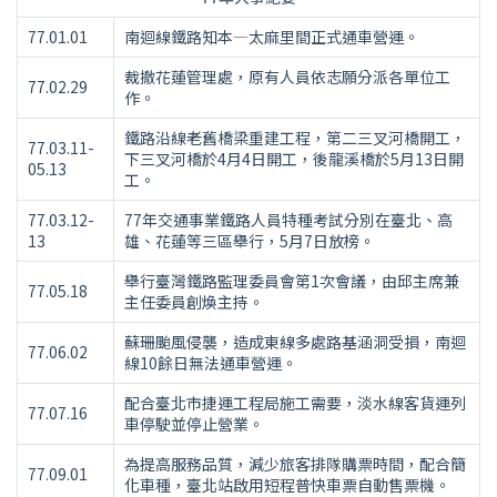
77.01.01
南迴線鐵路知本—太麻里間正式通車營運。
裁撤花蓮管理處，原有人員依志願分派各單位工
77.02.29
作。
鐵路沿線老舊橋梁重建工程，第二三叉河橋開工，
77.03.11-
下三叉河橋於4月4日開工，後龍溪橋於5月13日開
05.13
工。
77.03.12-
77年交通事業鐵路人員特種考試分別在臺北、高
13
雄、花蓮等三區舉行，5月7日放榜。
舉行臺灣鐵路監理委員會第1次會議，由邱主席兼
77.05.18
主任委員創煥主持。
蘇珊颱風侵襲，造成東線多處路基涵洞受損，南迴
77.06.02
線10餘日無法通車營運。
配合臺北市捷運工程局施工需要，淡水線客貨運列
77.07.16
車停駛並停止營業。
為提高服務品質，減少旅客排隊購票時間，配合簡
77.09.01
化車種，臺北站啟用短程普快車票自動售票機。