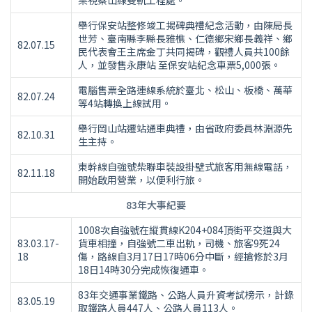
栗視察山線雙軌工程處。
舉行保安站整修竣工揭碑典禮紀念活動，由陳局長
世芳、臺南縣李縣長雅樵、仁德鄉宋鄉長義祥、鄉
82.07.15
民代表會王主席金丁共同揭碑，觀禮人員共100餘
人，並發售永康站 至保安站紀念車票5,000張。
電腦售票全路連線系統於臺北、松山、板橋、萬華
82.07.24
等4站轉換上線試用。
舉行岡山站遷站通車典禮，由省政府委員林淵源先
82.10.31
生主持。
東幹線自強號柴聯車裝設掛壁式旅客用無線電話，
82.11.18
開始啟用營業，以便利行旅。
83年大事紀要
1008次自強號在縱貫線K204+084頂街平交道與大
83.03.17-
貨車相撞，自強號二車出軌，司機、旅客9死24
18
傷，路線自3月17日17時06分中斷，經搶修於3月
18日14時30分完成恢復通車。
83年交通事業鐵路、公路人員升資考試榜示，計錄
83.05.19
取鐵路人員447人、公路人員113人。