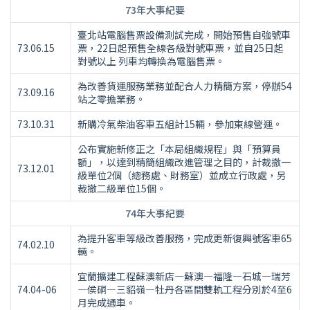
73年大事紀要
臺北站電腦售票設備測試完成，開始預售自強號車
73.06.15
票，22日起預售全線各級對號車票，並自25日起
對號以上 列車均轉換為電腦售票。
為改善貨運服務業務並配合人力精簡方案，停辦54
73.09.16
站之零擔業務。
73.10.31
新購冷氣柴油客車五組計15輛，參加東線營運。
公布實施新修正之「本局組織規程」與「預算員
額」，以達到精簡組織改進管理之目的，計裁撤一
73.12.01
級單位2個（總務處、財務室）並成立行政處，另
裁撤二級單位15個。
74年大事紀要
為提升客車等級改善服務，完成更新復興號客車65
74.02.10
輛。
宜蘭擴建工程蘇澳新店—蘇澳—福隆—石城—瑞芳
74.04-06
—侯硐—三貂嶺—牡丹各區間雙軌工程分別於4至6
月完成通車。