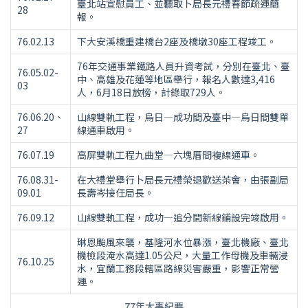
臺北站宣慰員工、並聽取卜局長元禮春節疏運簡
28
報。
76.02.13
下大安溪橋重建橋台2座及橋墩30座工程竣工。
76年交通事業鐵路人員升資考試，分別在臺北、臺
76.05.02-
中、高雄及花蓮等地區舉行，報名人數達3,416
03
人，6月18日放榜，計錄取729人。
76.06.20、
山線雙軌工程，烏日—成功間及臺中—烏日間雙單
27
線通車啟用。
76.07.19
高屏雙軌工程九曲堂—六塊厝間複線通車。
76.08.31-
在大禮堂舉行卜局長元禮榮退歡送茶會，由張副局
09.01
長壽岑接任局長。
76.09.12
山線雙軌工程，成功—追分間新線鋪設完竣啟用。
琳恩颱風來襲，基隆河水位暴漲，臺北機廠、臺北
機檢段淹水高達1.05公尺，大量工作母機及車輛浸
76.10.25
水，宜蘭工務段轄區路線災害嚴重，影響正常營
運。
77年大事紀要