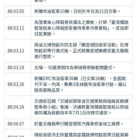
車站。
88.03.05
新購柴油客車10輛，分別於本日及31日交車。
為落實身心障礙者保護法之實施，訂頒「臺灣鐵路
88.03.12
管理局身心障礙旅客優待乘車作業要點」，並自即
日起實施。
與省立博物館共同主辦「騰雲號回娘家活動」在博
88.03.12
物館前舉行儀式後，正式將騰雲號搬遷至臺北機廠
進行整修。
88.03.19
北埔— 花蓮港間改為單線簡易聯動閉塞式。
新購DRC柴油客車36輛（已交車26輛），全面取
88.03.26
代平溪、內灣、集集3支線舊柴油客車行駛，藉以
提高服務品質。
交通部召開「交通部辦理省交通業務與組織員額調
88.04.16
整專案小組」會議，決議將臺灣鐵路管理局以原組
織架構及員額自本年7月1日改隸交通部。
88.06.07
於臺北機廠舉行騰雲號蒸汽機車修復竣工典禮。
陳局長德沛主持臺鐵首座鐵路博物館苗栗分館揭幕