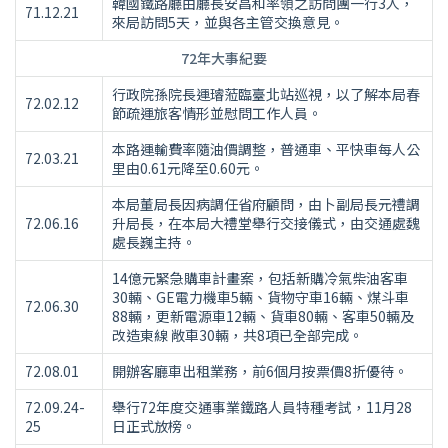
韓國鐵路廳由廳長安昌和率領之訪問團一行3人，
71.12.21
來局訪問5天，並與各主管交換意見。
72年大事紀要
行政院孫院長運璿蒞臨臺北站巡視，以了解本局春
72.02.12
節疏運旅客情形並慰問工作人員。
本路運輸費率隨油價調整，普通車、平快車每人公
72.03.21
里由0.61元降至0.60元。
本局董局長因病調任省府顧問，由卜副局長元禮調
72.06.16
升局長，在本局大禮堂舉行交接儀式，由交通處魏
處長巍主持。
14億元緊急購車計畫案，包括新購冷氣柴油客車
30輛、GE電力機車5輛、貨物守車16輛、煤斗車
72.06.30
88輛，更新電源車12輛、貨車80輛、客車50輛及
改造東線 敞車30輛，共8項已全部完成。
72.08.01
開辦客廳車出租業務，前6個月按票價8折優待。
72.09.24-
舉行72年度交通事業鐵路人員特種考試，11月28
25
日正式放榜。