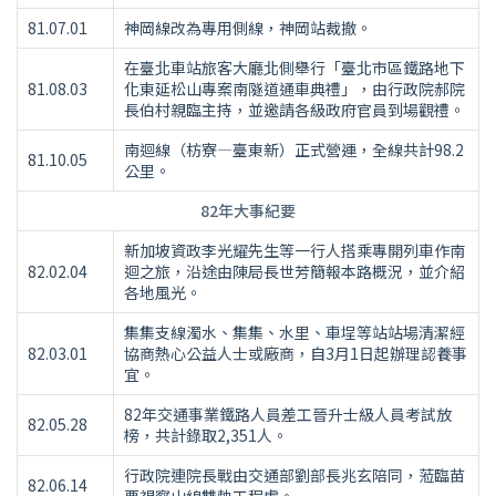
81.07.01
神岡線改為專用側線，神岡站裁撤。
在臺北車站旅客大廳北側舉行「臺北市區鐵路地下
81.08.03
化東延松山專案南隧道通車典禮」，由行政院郝院
長伯村親臨主持，並邀請各級政府官員到場觀禮。
南迴線（枋寮—臺東新）正式營運，全線共計98.2
81.10.05
公里。
82年大事紀要
新加坡資政李光耀先生等一行人搭乘專開列車作南
82.02.04
迴之旅，沿途由陳局長世芳簡報本路概況，並介紹
各地風光。
集集支線濁水、集集、水里、車埕等站站場清潔經
82.03.01
協商熱心公益人士或廠商，自3月1日起辦理認養事
宜。
82年交通事業鐵路人員差工晉升士級人員考試放
82.05.28
榜，共計錄取2,351人。
行政院連院長戰由交通部劉部長兆玄陪同，蒞臨苗
82.06.14