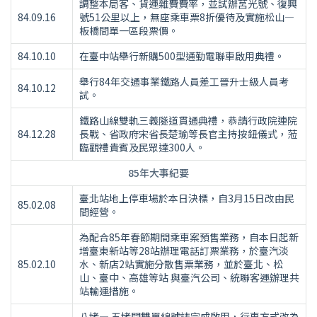
調整本局客、貨運雜費費率，並試辦莒光號、復興
84.09.16
號51公里以上，無座乘車票8折優待及實施松山—
板橋間單一區段票價。
84.10.10
在臺中站舉行新購500型通勤電聯車啟用典禮。
舉行84年交通事業鐵路人員差工晉升士級人員考
84.10.12
試。
鐵路山線雙軌三義隧道貫通典禮，恭請行政院連院
84.12.28
長戰、省政府宋省長楚瑜等長官主持按鈕儀式，蒞
臨觀禮貴賓及民眾達300人。
85年大事紀要
臺北站地上停車場於本日決標，自3月15日改由民
85.02.08
間經營。
為配合85年春節期間乘車案預售業務，自本日起新
增臺東新站等28站辦理電話訂票業務，於臺汽淡
85.02.10
水、新店2站實施分散售票業務，並於臺北、松
山、臺中、高雄等站 與臺汽公司、統聯客運辦理共
站輸運措施。
八堵— 五堵間雙單線號誌完成啟用，行車方式改為