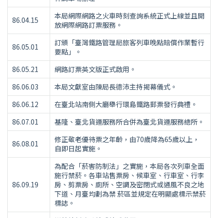
本局網際網路之火車時刻查詢系統正式上線並且開
86.04.15
放網際網路訂票服務。
訂頒「臺灣鐵路管理局旅客列車晚點賠償作業暫行
86.05.01
要點」。
86.05.21
網路訂票英文版正式啟用。
86.06.03
本局文獻室由陳局長德沛主持揭幕儀式。
86.06.12
在臺北站南側大廳舉行環島鐵路郵票發行典禮。
86.07.01
基隆、臺北貨運服務所合併為臺北貨運服務總所。
修正敬老優待票之年齡，由70歲降為65歲以上，
86.08.01
自即日起實施。
為配合「菸害防制法」之實施，本局各次列車全面
施行禁菸。各車站售票房、候車室、行車室、行李
86.09.19
房、剪票房、廁所、空調及密閉式或通風不良之地
下道、月臺均劃為禁 菸區並規定在明顯處標示禁菸
標誌。