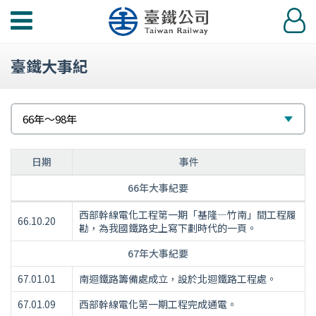
功
登
能
入
選
臺鐵大事紀
單
請
選
66年～98年
選
擇
擇
日期
事件
66年大事紀要
66
西部幹線電化工程第一期「基隆—竹南」間工程履
66.10.20
年
勘，為我國鐵路史上寫下劃時代的一頁。
～
67年大事紀要
98
年
67.01.01
南迴鐵路籌備處成立，設於北迴鐵路工程處。
大
67.01.09
西部幹線電化第一期工程完成通電。
事