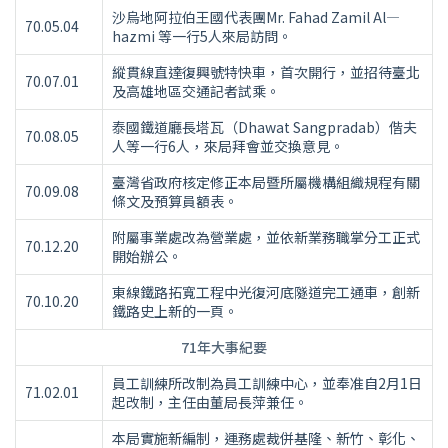
沙烏地阿拉伯王國代表團Mr. Fahad Zamil Al—
70.05.04
hazmi 等一行5人來局訪問。
縱貫線直達復興號特快車，首次開行，並招待臺北
70.07.01
及高雄地區交通記者試乘。
泰國鐵道廳長塔瓦（Dhawat Sangpradab）偕夫
70.08.05
人等一行6人，來局拜會並交換意見。
臺灣省政府核定修正本局暨所屬機構組織規程有關
70.09.08
條文及預算員額表。
附屬事業處改為營業處，並依新業務職掌分工正式
70.12.20
開始辦公。
東線鐵路拓寬工程中光復河底隧道完工通車，創新
70.10.20
鐵路史上新的一頁。
71年大事紀要
員工訓練所改制為員工訓練中心，並奉准自2月1日
71.02.01
起改制，主任由董局長萍兼任。
本局實施新編制，運務處裁併基隆、新竹、彰化、