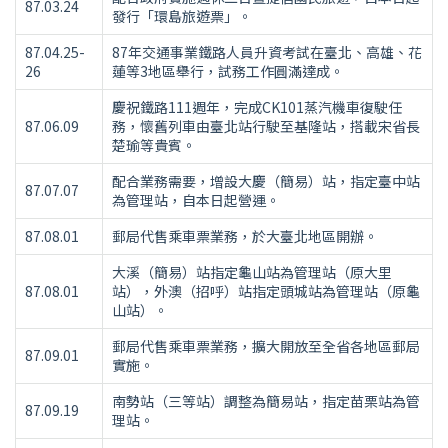
87.03.24
發行「環島旅遊票」。
87.04.25-
87年交通事業鐵路人員升資考試在臺北、高雄、花
26
蓮等3地區舉行，試務工作圓滿達成。
慶祝鐵路111週年，完成CK101蒸汽機車復駛任
87.06.09
務，懷舊列車由臺北站行駛至基隆站，搭載宋省長
楚瑜等貴賓。
配合業務需要，增設大慶（簡易）站，指定臺中站
87.07.07
為管理站，自本日起營運。
87.08.01
郵局代售乘車票業務，於大臺北地區開辦。
大溪（簡易）站指定龜山站為管理站（原大里
87.08.01
站），外澳（招呼）站指定頭城站為管理站（原龜
山站）。
郵局代售乘車票業務，擴大開放至全省各地區郵局
87.09.01
實施。
南勢站（三等站）調整為簡易站，指定苗栗站為管
87.09.19
理站。