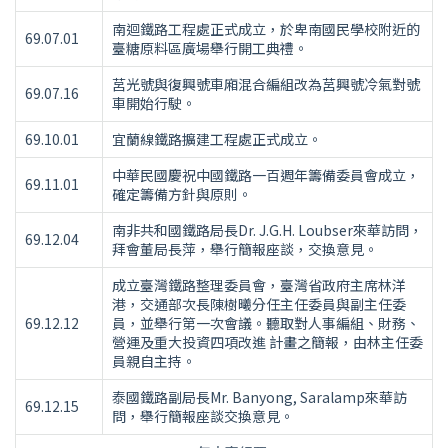
南迴鐵路工程處正式成立，於卑南國民學校附近的
69.07.01
臺糖原料區廣場舉行開工典禮。
莒光號與復興號車廂混合編組改為莒興號冷氣對號
69.07.16
車開始行駛。
69.10.01
宜蘭線鐵路擴建工程處正式成立。
中華民國慶祝中國鐵路一百週年籌備委員會成立，
69.11.01
確定籌備方針與原則。
南非共和國鐵路局長Dr. J.G.H. Loubser來華訪問，
69.12.04
拜會董局長萍，舉行簡報座談，交換意見。
成立臺灣鐵路整理委員會，臺灣省政府主席林洋
港，交通部次長陳樹曦分任主任委員與副主任委
69.12.12
員，並舉行第一次會議。聽取對人事編組、財務、
營運及重大投資四項改進 計畫之簡報，由林主任委
員親自主持。
泰國鐵路副局長Mr. Banyong, Saralamp來華訪
69.12.15
問，舉行簡報座談交換意見。