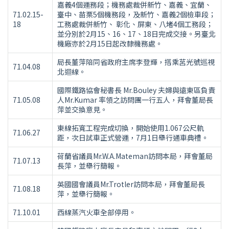
嘉義4個運務段；機務處裁併新竹、嘉義、宜蘭、
71.02.15-
臺中、苗栗5個機務段，及新竹、嘉義2個檢車段；
18
工務處裁併新竹、 彰化、屏東、八堵4個工務段；
並分別於2月15、16、17、18日完成交接。另臺北
機廠亦於2月15日起改隸機務處。
局長董萍陪同省政府主席李登輝，搭乘莒光號巡視
71.04.08
北迴線。
國際鐵路協會秘書長 Mr.Bouley 夫婦與遠東區負責
71.05.08
人Mr.Kumar 率領之訪問團一行五人，拜會董局長
萍並交換意見。
東線拓寬工程完成切換，開始使用1.067公尺軌
71.06.27
距，次日試車正式營運，7月1日舉行通車典禮。
荷蘭省議員Mr.W.A.Mateman訪問本局，拜會董局
71.07.13
長萍，並舉行簡報。
英國國會議員Mr.Trotler訪問本局，拜會董局長
71.08.18
萍，並舉行簡報。
71.10.01
西線蒸汽火車全部停用。