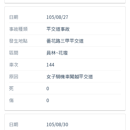
日期
105/08/27
事故種類
平交道事故
發生地點
番花路三甲平交道
區間
員林~花壇
車次
144
原因
女子騎機車闖越平交道
死
0
傷
0
日期
105/08/30