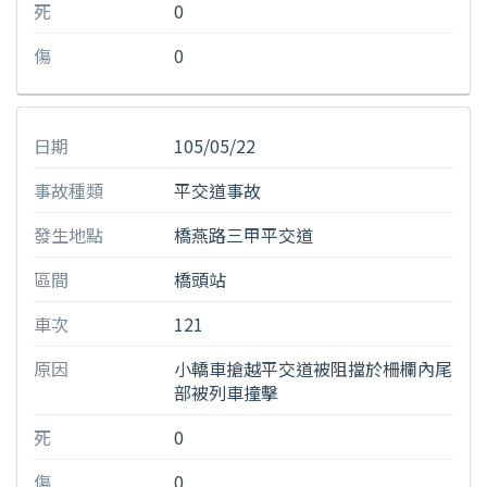
死
0
傷
0
日期
105/05/22
事故種類
平交道事故
發生地點
橋燕路三甲平交道
區間
橋頭站
車次
121
原因
小轎車搶越平交道被阻擋於柵欄內尾
部被列車撞擊
死
0
傷
0