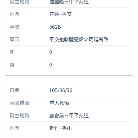
發生地點
建國路三甲平交道
區間
花蓮~吉安
車次
562B
原因
平交道軟體邏輯欠周延所致
死
0
傷
0
日期
105/06/30
事故種類
重大死傷
發生地點
農會前三甲平交道
區間
新竹~香山