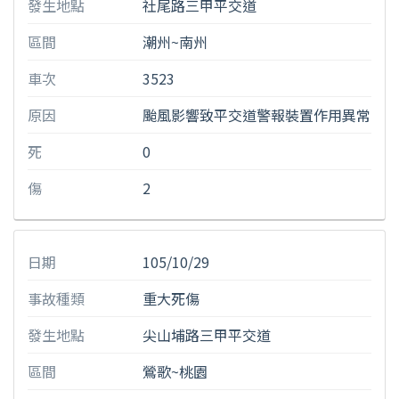
發生地點
社尾路三甲平交道
區間
潮州~南州
車次
3523
原因
颱風影響致平交道警報裝置作用異常
死
0
傷
2
日期
105/10/29
事故種類
重大死傷
發生地點
尖山埔路三甲平交道
區間
鶯歌~桃園