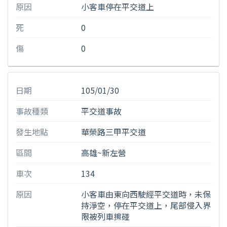
原因
小客車停在平交道上
死
0
傷
0
日期
105/01/30
事故種類
平交道事故
發生地點
華榮路三甲平交道
區間
高雄~新左營
車次
134
原因
小客車由東向西駛經平交道時，未保
持淨空，停在平交道上，尾部侵入界
限被列車擦碰