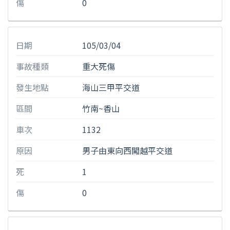
傷
0
日期
105/03/04
事故種類
重大死傷
發生地點
海山三甲平交道
區間
竹南~香山
車次
1132
原因
男子由東向西闖越平交道
死
1
傷
0