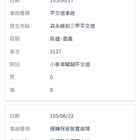
日期
105/06/17
事故種類
平交道事故
發生地點
森永廠前三甲平交道
區間
民雄~嘉義
車次
3127
原因
小客車闖越平交道
死
0
傷
0
日期
105/06/22
事故種類
運轉保安裝置故障