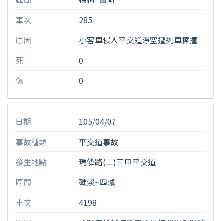
車次
285
原因
小客車侵入平交道淨空遭列車擦撞
死
0
傷
0
日期
105/04/07
事故種類
平交道事故
發生地點
瑪僯路(二)三甲平交道
區間
礁溪~四城
車次
4198