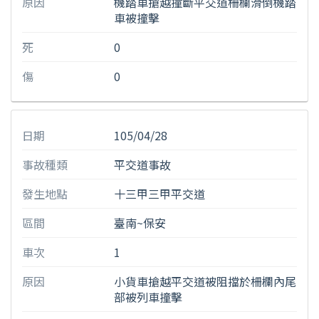
原因
機踏車搶越撞斷平交道柵欄滑倒機踏
車被撞擊
死
0
傷
0
日期
105/04/28
事故種類
平交道事故
發生地點
十三甲三甲平交道
區間
臺南~保安
車次
1
原因
小貨車搶越平交道被阻擋於柵欄內尾
部被列車撞擊