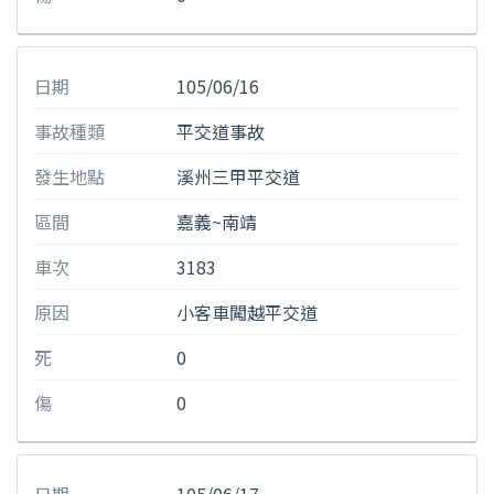
日期
105/06/16
事故種類
平交道事故
發生地點
溪州三甲平交道
區間
嘉義~南靖
車次
3183
原因
小客車闖越平交道
死
0
傷
0