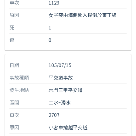
車次
1123
原因
女子突由海側闖入撲倒於東正線
死
1
傷
0
日期
105/07/15
事故種類
平交道事故
發生地點
水門三甲平交道
區間
二水~濁水
車次
2707
原因
小客車搶越平交道