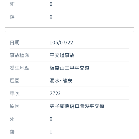
死
0
傷
0
日期
105/07/22
事故種類
平交道事故
發生地點
板崙山三甲平交道
區間
濁水~龍泉
車次
2723
原因
男子騎機踏車闖越平交道
死
0
傷
1