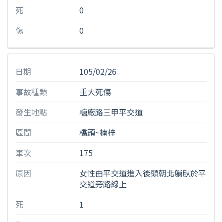
死
0
傷
0
日期
105/02/26
事故種類
重大死傷
發生地點
糖廠路三甲平交道
區間
橋頭~楠梓
車次
175
原因
女性由平交道進入後頭朝北躺臥於平
交道旁路線上
死
1