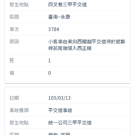
發生地點
四叉巷三甲平交道
區間
臺南~永康
車次
3784
原因
小客車由東向西闖越平交道停於遮斷
桿前尾端侵入西正線
死
1
傷
0
日期
105/03/13
事故種類
平交道事故
發生地點
統一公司三甲平交道
區間
楊梅~富岡