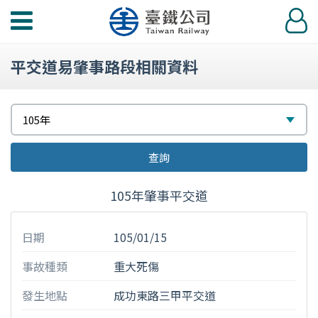
功
登
能
入
選
平交道易肇事路段相關資料
單
請
選
105年
選
擇
查詢
擇
105年肇事平交道
日期
105/01/15
事故種類
重大死傷
發生地點
成功東路三甲平交道