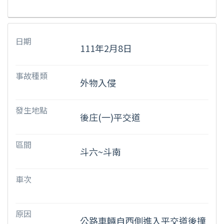
日期
111年2月8日
事故種類
外物入侵
發生地點
後庄(一)平交道
區間
斗六~斗南
車次
原因
公路車輛自西側進入平交道後撞