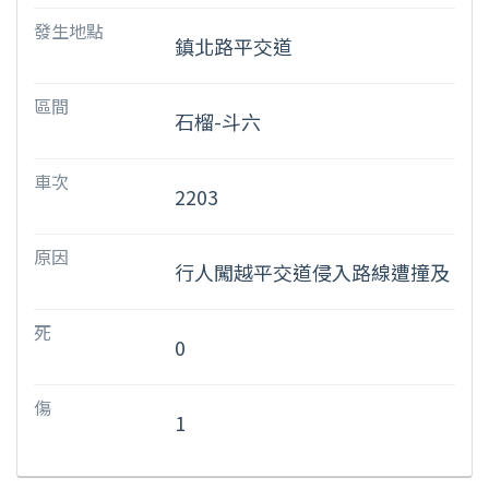
發生地點
鎮北路平交道
區間
石榴-斗六
車次
2203
原因
行人闖越平交道侵入路線遭撞及
死
0
傷
1