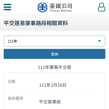
功
登
能
入
選
平交道易肇事路段相關資料
單
請
選
111年
選
擇
查詢
擇
111年肇事平交道
日期
111年1月16日
事故種類
平交道事故