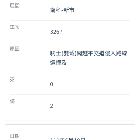
區間
南科-新市
車次
3267
原因
騎士(雙載)闖越平交道侵入路線
遭撞及
死
0
傷
2
日期