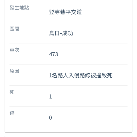
發生地點
登寺巷平交道
區間
烏日-成功
車次
473
原因
1名路人入侵路線被撞致死
死
1
傷
0