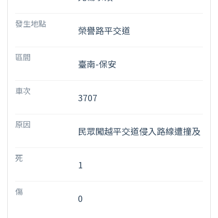
發生地點
榮譽路平交道
區間
臺南-保安
車次
3707
原因
民眾闖越平交道侵入路線遭撞及
死
1
傷
0