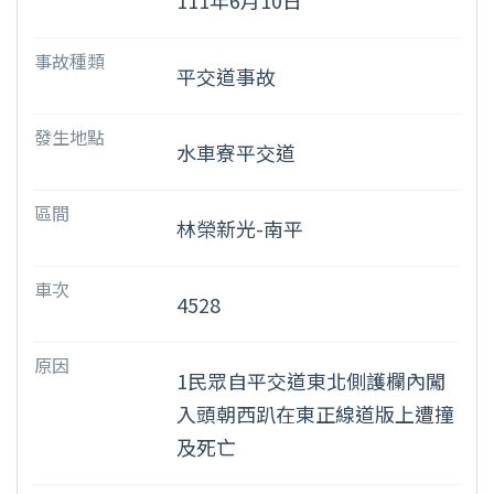
111年6月10日
事故種類
平交道事故
發生地點
水車寮平交道
區間
林榮新光-南平
車次
4528
原因
1民眾自平交道東北側護欄內闖
入頭朝西趴在東正線道版上遭撞
及死亡