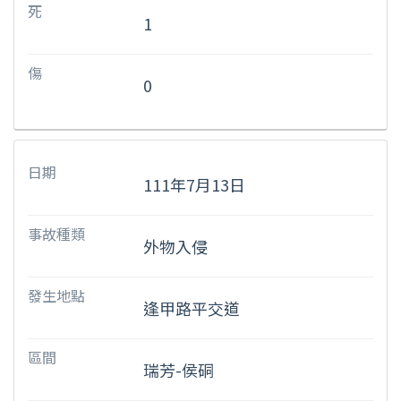
死
1
傷
0
日期
111年7月13日
事故種類
外物入侵
發生地點
逢甲路平交道
區間
瑞芳-侯硐