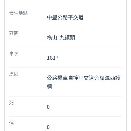
發生地點
中豐公路平交道
區間
橫山-九讚頭
車次
1817
原因
公路機車自撞平交道旁紐澤西護
欄
死
0
傷
0