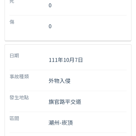
死
0
傷
0
日期
111年10月7日
事故種類
外物入侵
發生地點
旗官路平交道
區間
潮州-崁頂