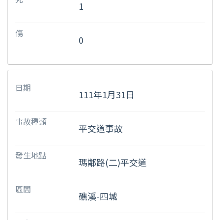
1
傷
0
日期
111年1月31日
事故種類
平交道事故
發生地點
瑪鄰路(二)平交道
區間
礁溪-四城