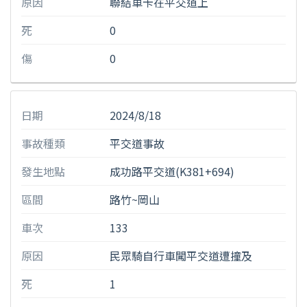
原因
聯結車卡在平交道上
死
0
傷
0
日期
2024/8/18
事故種類
平交道事故
發生地點
成功路平交道(K381+694)
區間
路竹~岡山
車次
133
原因
民眾騎自行車闖平交道遭撞及
死
1