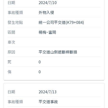
日期
2024/7/10
事故種類
外物入侵
發生地點
統一公司平交道(K79+084)
區間
楊梅~富岡
車次
原因
平交道山側遮斷桿斷損
死
0
傷
0
日期
2024/7/13
事故種類
平交道事故