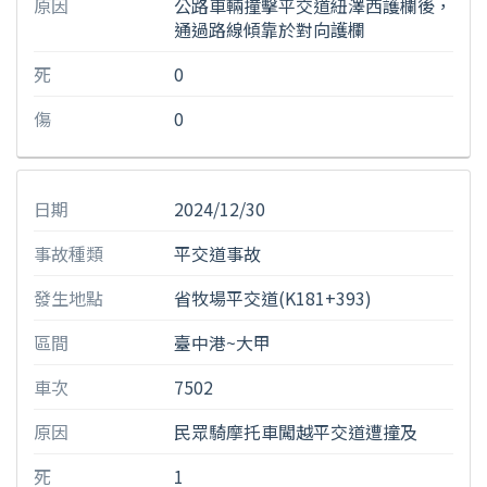
原因
公路車輛撞擊平交道紐澤西護欄後，
通過路線傾靠於對向護欄
死
0
傷
0
日期
2024/12/30
事故種類
平交道事故
發生地點
省牧場平交道(K181+393)
區間
臺中港~大甲
車次
7502
原因
民眾騎摩托車闖越平交道遭撞及
死
1