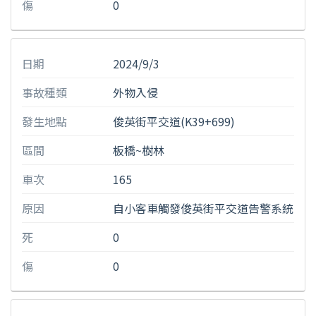
傷
0
日期
2024/9/3
事故種類
外物入侵
發生地點
俊英街平交道(K39+699)
區間
板橋~樹林
車次
165
原因
自小客車觸發俊英街平交道告警系統
死
0
傷
0