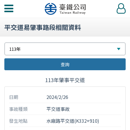
功
登
能
入
選
平交道易肇事路段相關資料
單
請
選
113年
選
擇
查詢
擇
113年肇事平交道
日期
2024/2/26
事故種類
平交道事故
發生地點
水廠路平交道(K332+910)