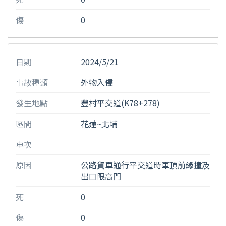
傷
0
日期
2024/5/21
事故種類
外物入侵
發生地點
豐村平交道(K78+278)
區間
花蓮~北埔
車次
原因
公路貨車通行平交道時車頂前緣撞及
出口限高門
死
0
傷
0