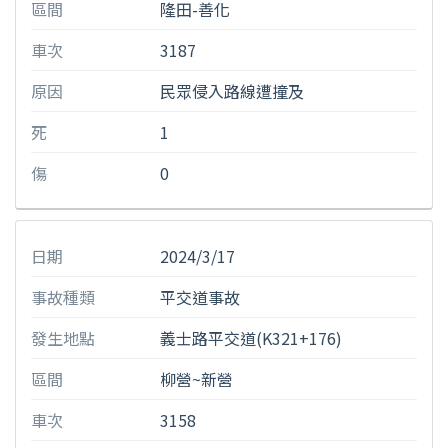
區間
隆田-善化
車次
3187
原因
民眾侵入路線遭撞及
死
1
傷
0
日期
2024/3/17
事故種類
平交道事故
發生地點
義士路平交道(K321+176)
區間
柳營~新營
車次
3158