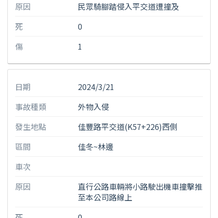
原因
民眾騎腳踏侵入平交道遭撞及
死
0
傷
1
日期
2024/3/21
事故種類
外物入侵
發生地點
佳豐路平交道(K57+226)西側
區間
佳冬~林邊
車次
原因
直行公路車輛將小路駛出機車撞擊推
至本公司路線上
死
0