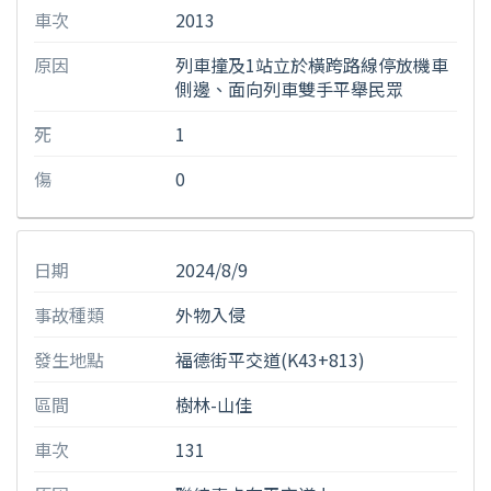
車次
2013
原因
列車撞及1站立於橫跨路線停放機車
側邊、面向列車雙手平舉民眾
死
1
傷
0
日期
2024/8/9
事故種類
外物入侵
發生地點
福德街平交道(K43+813)
區間
樹林-山佳
車次
131