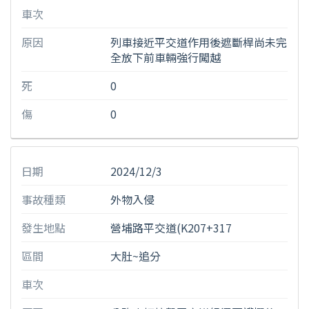
車次
原因
列車接近平交道作用後遮斷桿尚未完
全放下前車輛強行闖越
死
0
傷
0
日期
2024/12/3
事故種類
外物入侵
發生地點
營埔路平交道(K207+317
區間
大肚~追分
車次