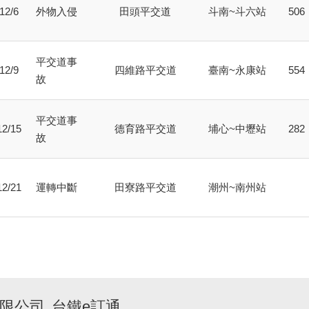
12/6
外物入侵
田頭平交道
斗南~斗六站
506
平交道事
12/9
四維路平交道
臺南~永康站
554
故
平交道事
12/15
德育路平交道
埔心~中壢站
282
故
12/21
運轉中斷
田寮路平交道
潮州~南州站
限公司
台鐵e訂通