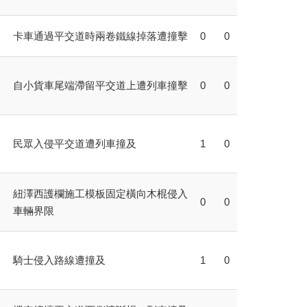
卡車通過平交道時兩卷鐵線掉落遭撞擊
0
0
自小貨車尾端滯留平交道上遭列車撞擊
0
0
民眾入侵平交道遭列車撞及
1
0
紐澤西護欄施工模板固定橫向木棍侵入
0
0
車輛界限
騎士侵入路線遭撞及
1
0