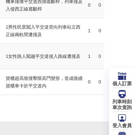
機車撞壞平交道西側遮斷桿，列車撞及
0
0
入侵西正線遮斷桿
1男性民眾闖入平交道背向列車站立西
1
0
正線兩軌間遭撞及
1女性路人闖越平交道侵入路線遭撞及
1
0
貨櫃超高致撞擊限高門變形，造成後續
0
0
個人訂票
貨櫃車卡於平交道內
列車時刻
車次查詢
登入會員