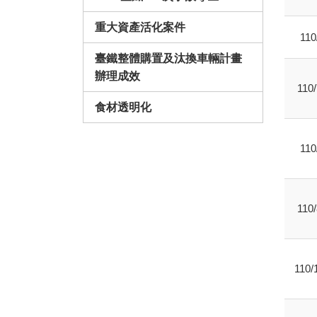
重大資產活化案件
110
臺鐵整體購置及汰換車輛計畫
辦理成效
110/
食材透明化
110
110/
110/