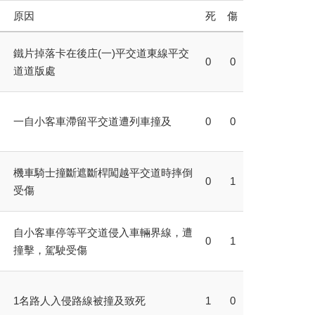
原因
死
傷
鐵片掉落卡在後庄(一)平交道東線平交
0
0
道道版處
一自小客車滯留平交道遭列車撞及
0
0
機車騎士撞斷遮斷桿闖越平交道時摔倒
0
1
受傷
自小客車停等平交道侵入車輛界線，遭
0
1
撞擊，駕駛受傷
1名路人入侵路線被撞及致死
1
0