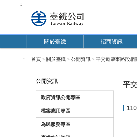
跳
:::
到
主
要
內
關於臺鐵
招商資訊
容
:::
首頁
關於臺鐵
公開資訊
平交道肇事路段相
公開資訊
平
政府資訊公開專區
11
檔案應用專區
為民服務專區