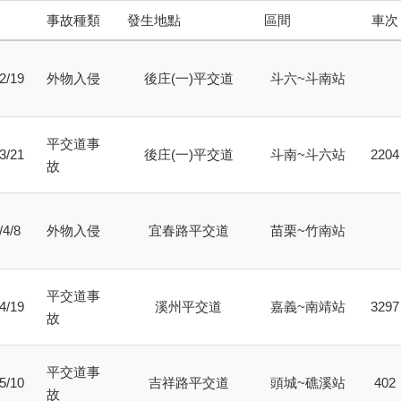
事故種類
發生地點
區間
車次
2/19
外物入侵
後庄(一)平交道
斗六~斗南站
平交道事
3/21
後庄(一)平交道
斗南~斗六站
2204
故
/4/8
外物入侵
宜春路平交道
苗栗~竹南站
平交道事
4/19
溪州平交道
嘉義~南靖站
3297
故
平交道事
5/10
吉祥路平交道
頭城~礁溪站
402
故