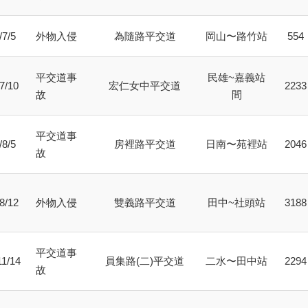
/7/5
外物入侵
為隨路平交道
岡山〜路竹站
554
平交道事
民雄~嘉義站
7/10
宏仁女中平交道
2233
故
間
平交道事
/8/5
房裡路平交道
日南〜苑裡站
2046
故
8/12
外物入侵
雙義路平交道
田中~社頭站
3188
平交道事
11/14
員集路(二)平交道
二水〜田中站
2294
故