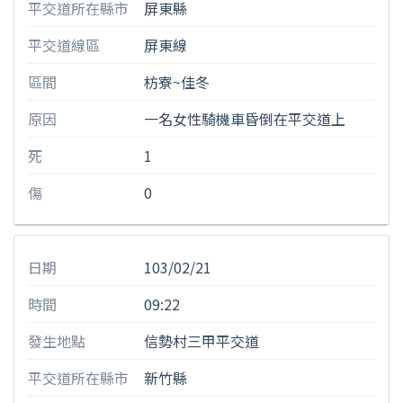
平交道所在縣市
屏東縣
平交道線區
屏東線
區間
枋寮~佳冬
原因
一名女性騎機車昏倒在平交道上
死
1
傷
0
日期
103/02/21
時間
09:22
發生地點
信勢村三甲平交道
平交道所在縣市
新竹縣