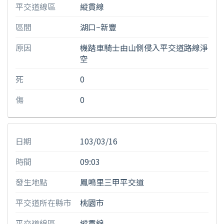
平交道線區
縱貫線
區間
湖口~新豐
原因
機踏車騎士由山側侵入平交道路線淨
空
死
0
傷
0
日期
103/03/16
時間
09:03
發生地點
鳳鳴里三甲平交道
平交道所在縣市
桃園市
平交道線區
縱貫線