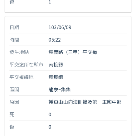
傷
1
日期
103/06/09
時間
05:22
發生地點
集鹿路（三甲）平交道
平交道所在縣市
南投縣
平交道線區
集集線
區間
龍泉~集集
原因
轎車由山向海側撞及第一車廂中部
死
0
傷
0