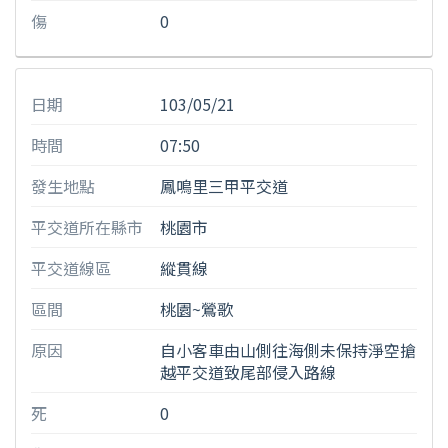
傷
0
日期
103/05/21
時間
07:50
發生地點
鳳鳴里三甲平交道
平交道所在縣市
桃園市
平交道線區
縱貫線
區間
桃園~鶯歌
原因
自小客車由山側往海側未保持淨空搶
越平交道致尾部侵入路線
死
0