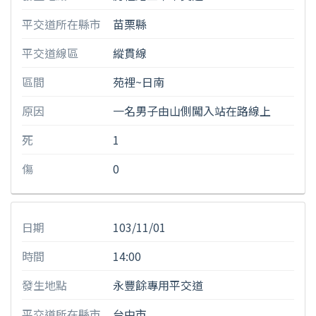
平交道所在縣市
苗栗縣
平交道線區
縱貫線
區間
苑裡~日南
原因
一名男子由山側闖入站在路線上
死
1
傷
0
日期
103/11/01
時間
14:00
發生地點
永豐餘專用平交道
平交道所在縣市
台中市