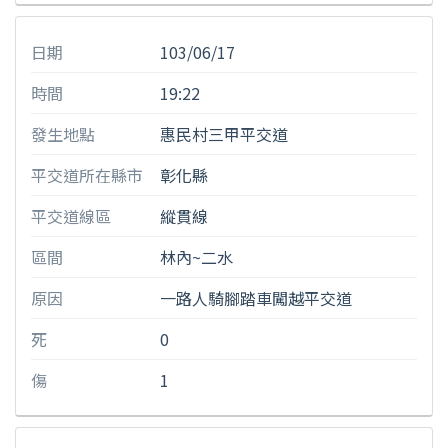
日期
103/06/17
時間
19:22
發生地點
惠民村三甲平交道
平交道所在縣市
彰化縣
平交道線區
縱貫線
區間
林內~二水
原因
一路人騎腳踏車闖越平交道
死
0
傷
1