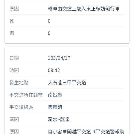
原因
轎車由交道上駛入東正線妨礙行車
死
0
傷
0
日期
103/04/17
時間
09:42
發生地點
大石巷三甲平交道
平交道所在縣市
南投縣
平交道線區
集集線
區間
濁水~龍泉
原因
自小客車闖越平交道（平交道警報裝