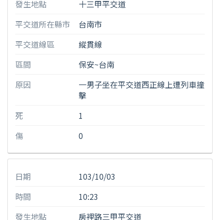
發生地點
十三甲平交道
平交道所在縣市
台南市
平交道線區
縱貫線
區間
保安~台南
原因
一男子坐在平交道西正線上遭列車撞
擊
死
1
傷
0
日期
103/10/03
時間
10:23
發生地點
房裡路三甲平交道