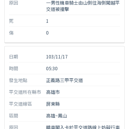
原因
一男性機車騎士由山側往海側闖越平
交道被撞擊
死
1
傷
0
日期
103/11/17
時間
05:30
發生地點
正義路三甲平交道
平交道所在縣市
高雄市
平交道線區
屏東縣
區間
高雄~鳳山
原因
轎車闖入卡於平交道路線上妨礙行車