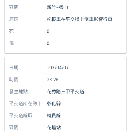
區間
新竹~香山
原因
拖板車在平交道上倒車影響行車
死
0
傷
0
日期
103/04/07
時間
23:28
發生地點
花秀路三甲平交道
平交道所在縣市
彰化縣
平交道線區
縱貫線
區間
花壇站