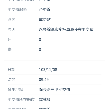
平交道線區
台中線
區間
成功站
原因
永豐餘紙廠拖板車滯停在平交道上
死
0
傷
0
日期
103/11/08
時間
09:49
發生地點
保長路三甲平交道
平交道所在縣市
雲林縣