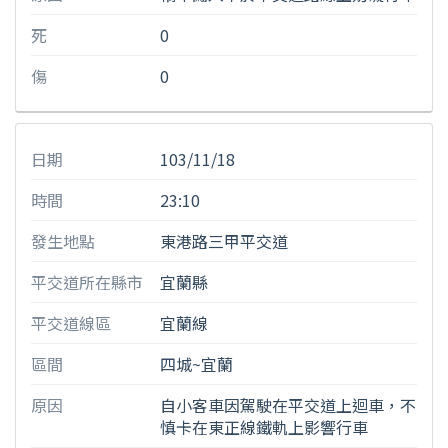
死
0
傷
0
日期
103/11/18
時間
23:10
發生地點
東港路三甲平交道
平交道所在縣市
宜蘭縣
平交道線區
宜蘭線
區間
四城~宜蘭
原因
自小客車因駕駛在平交道上迴車，不
慎卡在東正線鐵軌上影響行車