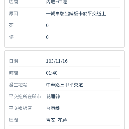
區間
內壢~中壢
原因
一轎車駛出鋪板卡於平交道上
死
0
傷
0
日期
103/11/16
時間
01:40
發生地點
中華路三甲平交道
平交道所在縣市
花蓮縣
平交道線區
台東線
區間
吉安~花蓮