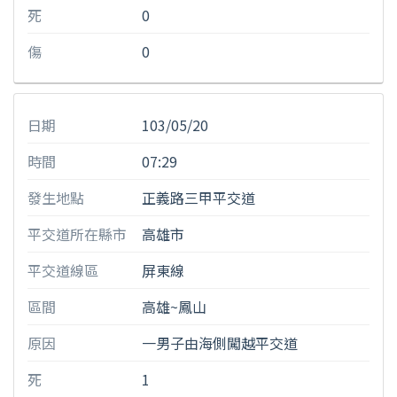
死
0
傷
0
日期
103/05/20
時間
07:29
發生地點
正義路三甲平交道
平交道所在縣市
高雄市
平交道線區
屏東線
區間
高雄~鳳山
原因
一男子由海側闖越平交道
死
1