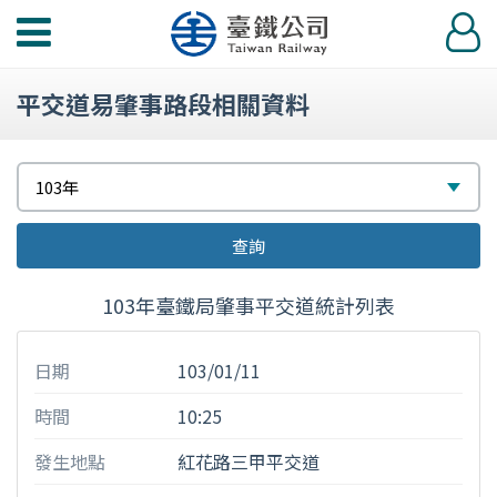
功
登
能
入
選
平交道易肇事路段相關資料
單
請
選
103年
選
擇
查詢
擇
103年臺鐵局肇事平交道統計列表
日期
103/01/11
時間
10:25
發生地點
紅花路三甲平交道