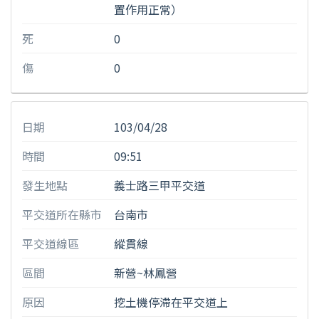
置作用正常）
死
0
傷
0
日期
103/04/28
時間
09:51
發生地點
義士路三甲平交道
平交道所在縣市
台南市
平交道線區
縱貫線
區間
新營~林鳳營
原因
挖土機停滯在平交道上