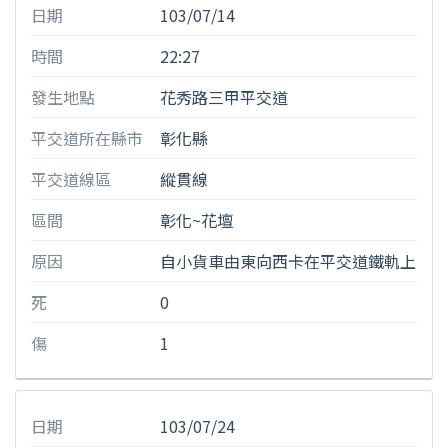
日期
103/07/14
時間
22:27
發生地點
花秀路三甲平交道
平交道所在縣市
彰化縣
平交道線區
縱貫線
區間
彰化~花壇
原因
自小貨車由東向西卡在平交道鐵軌上
死
0
傷
1
日期
103/07/24