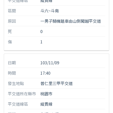
平交道線區
縱貫線
區間
斗六~斗南
原因
一男子騎機踏車由山側闖越平交道
死
0
傷
1
日期
103/11/09
時間
17:40
發生地點
普仁里三甲平交道
平交道所在縣市
桃園市
平交道線區
縱貫線