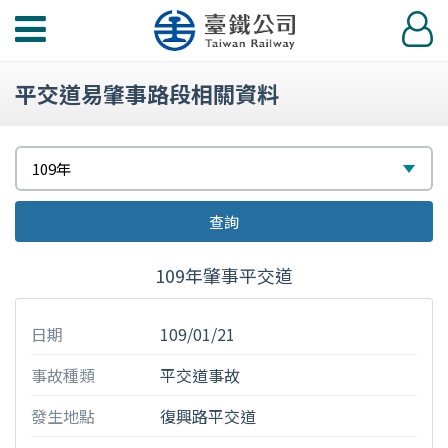
功
登
能
入
選
平交道易肇事路段相關資料
單
請
選
109年
選
擇
查詢
擇
109年肇事平交道
日期
109/01/21
事故種類
平交道事故
發生地點
復興路平交道