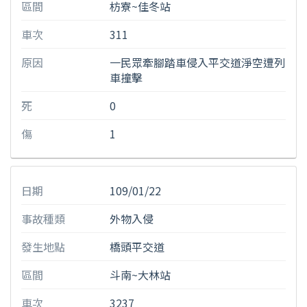
區間
枋寮~佳冬站
車次
311
原因
一民眾牽腳踏車侵入平交道淨空遭列
車撞擊
死
0
傷
1
日期
109/01/22
事故種類
外物入侵
發生地點
橋頭平交道
區間
斗南~大林站
車次
3237