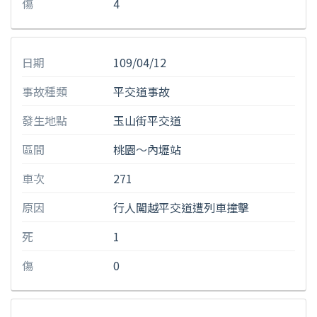
傷
4
日期
109/04/12
事故種類
平交道事故
發生地點
玉山街平交道
區間
桃園〜內壢站
車次
271
原因
行人闖越平交道遭列車撞擊
死
1
傷
0