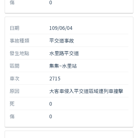
傷
0
日期
109/06/04
事故種類
平交道事故
發生地點
水里路平交道
區間
集集~水里站
車次
2715
原因
大客車侵入平交道區域遭列車撞擊
死
0
傷
0