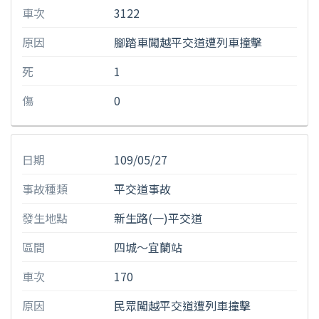
車次
3122
原因
腳踏車闖越平交道遭列車撞擊
死
1
傷
0
日期
109/05/27
事故種類
平交道事故
發生地點
新生路(一)平交道
區間
四城〜宜蘭站
車次
170
原因
民眾闖越平交道遭列車撞擊