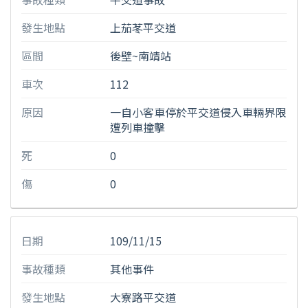
發生地點
上茄苳平交道
區間
後壁~南靖站
車次
112
原因
一自小客車停於平交道侵入車輛界限
遭列車撞擊
死
0
傷
0
日期
109/11/15
事故種類
其他事件
發生地點
大寮路平交道