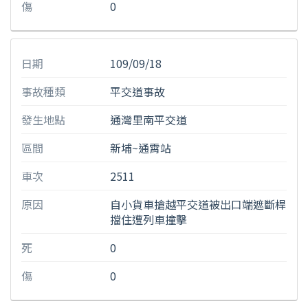
傷
0
日期
109/09/18
事故種類
平交道事故
發生地點
通灣里南平交道
區間
新埔~通霄站
車次
2511
原因
自小貨車搶越平交道被出口端遮斷桿
擋住遭列車撞擊
死
0
傷
0