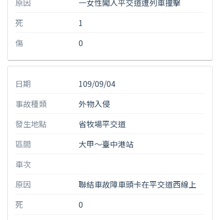
原因
一女性闖入平交道遭列車撞擊
死
1
傷
0
日期
109/09/04
事故種類
外物入侵
發生地點
省牧場平交道
區間
大甲〜臺中港站
車次
原因
聯結車故障車頭卡在平交道西線上
死
0