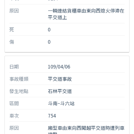
原因
一輛連結貨櫃車由東向西熄火停滯在
平交道上
死
0
傷
0
日期
109/04/06
事故種類
平交道事故
發生地點
石林平交道
區間
斗南~斗六站
車次
754
原因
廂型車由東向西闖越平交道時遭列車