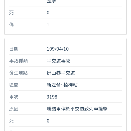
撞擊
死
0
傷
1
日期
109/04/10
事故種類
平交道事故
發生地點
屏山巷平交道
區間
新左營~楠梓站
車次
3198
原因
聯結車停於平交道致列車撞擊
死
0