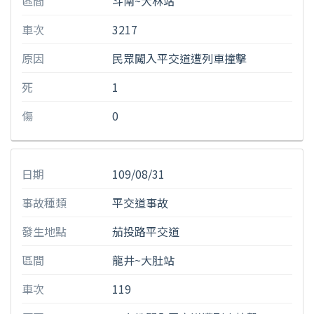
區間
斗南~大林站
車次
3217
原因
民眾闖入平交道遭列車撞擊
死
1
傷
0
日期
109/08/31
事故種類
平交道事故
發生地點
茄投路平交道
區間
龍井~大肚站
車次
119