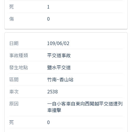
死
1
傷
0
日期
109/06/02
事故種類
平交道事故
發生地點
鹽水平交道
區間
竹南~香山站
車次
2538
原因
一自小客車自東向西闖越平交道遭列
車撞擊
死
0