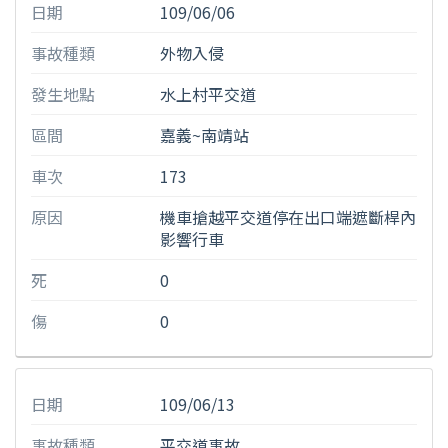
日期
109/06/06
事故種類
外物入侵
發生地點
水上村平交道
區間
嘉義~南靖站
車次
173
原因
機車搶越平交道停在出口端遮斷桿內
影響行車
死
0
傷
0
日期
109/06/13
事故種類
平交道事故