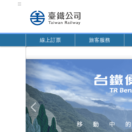
跳
:::
到
主
要
內
線上訂票
旅客服務
容
上
一
張
圖
片