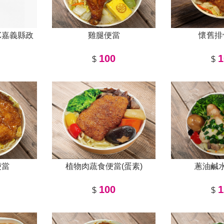
X嘉義縣政
雞腿便當
懷舊排
100
1
$
$
便當
植物肉蔬食便當(蛋素)
蔥油鹹
100
1
$
$