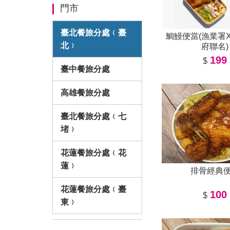
門市
臺北餐旅分處﹙臺
鯛鰻便當(漁業署
北﹚
府聯名)
199
$
臺中餐旅分處
高雄餐旅分處
臺北餐旅分處﹙七
堵﹚
花蓮餐旅分處﹙花
蓮﹚
排骨經典
花蓮餐旅分處﹙臺
100
$
東﹚