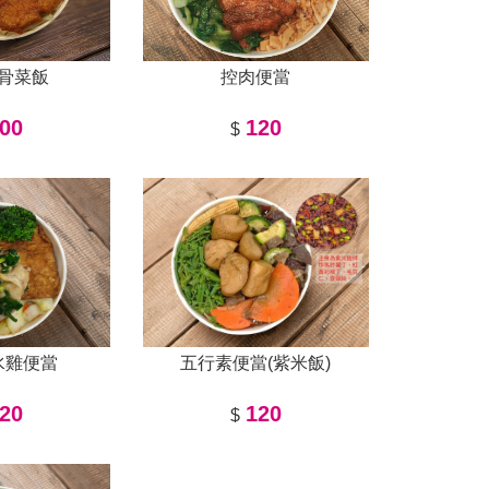
骨菜飯
控肉便當
00
120
$
水雞便當
五行素便當(紫米飯)
20
120
$