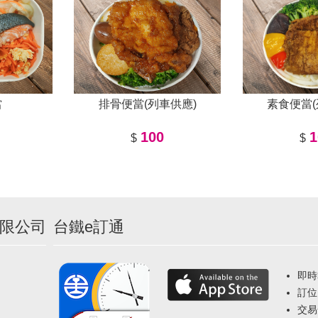
當
排骨便當(列車供應)
素食便當(
100
1
$
$
限公司
台鐵e訂通
即時
訂位
交易