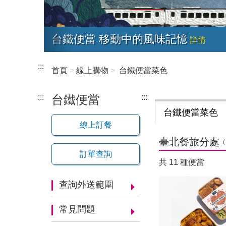
台鐵便當 移動中的風味記憶
詳情
:::
首頁
線上購物
台鐵便當菜色
:::
台鐵便當
:::
台鐵便當菜色
線上訂餐
臺北餐旅分處
訂單查詢
共
11
種便當
查詢外送範圍
常見問題