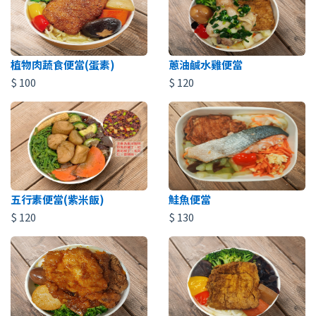
植物肉蔬食便當(蛋素)
蔥油鹹水雞便當
$
100
$
120
五行素便當(紫米飯)
鮭魚便當
$
120
$
130