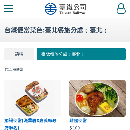
功
登
能
入
選
台鐵便當菜色:臺北餐旅分處﹙臺北﹚
單
篩選
篩
臺北餐旅分處﹙臺北﹚
選
共11種便當
鯛鰻便當(漁業署X嘉義縣政
雞腿便當
府聯名)
$
100