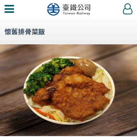
功
登
能
入
選
懷舊排骨菜飯
單