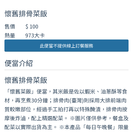
懷舊排骨菜飯
售價
$ 100
熱量
973大卡
此便當不提供線上訂餐服務
便當介紹
懷舊排骨菜飯
「懷舊菜飯」便當，其米飯是佐以蝦米、油蔥酥等食
材，再烹煮30分鐘；排骨肉(臺灣)則採用大排前端肉
質較嫩部位，經過手工拍打再以特殊醃漬，排骨肉按
摩後炸滷，配上精選配菜。 ※圖片僅供參考，餐盒及
配菜以實際出貨為主。 ※本產品「每日午晚餐」限量