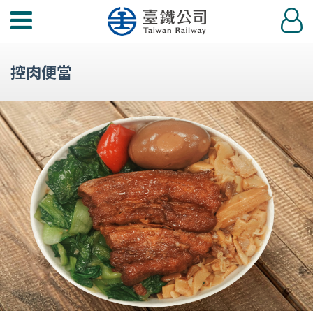
功
登
能
入
選
控肉便當
單