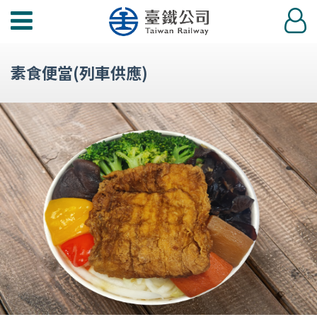
功
登
能
入
選
素食便當(列車供應)
單