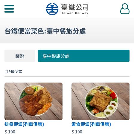
功
登
能
入
選
台鐵便當菜色:臺中餐旅分處
單
篩選
篩
臺中餐旅分處
選
共9種便當
排骨便當(列車供應)
素食便當(列車供應)
$
100
$
100