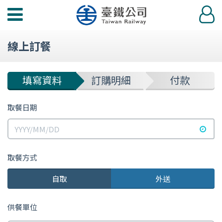
功
登
能
入
選
線上訂餐
單
填寫資料
訂購明細
付款
取餐日期
選擇
取餐方式
自取
外送
選
擇
供餐單位