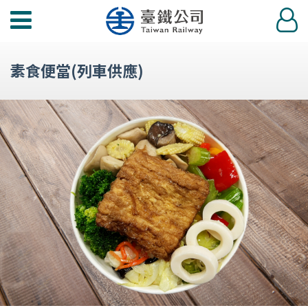
功
登
能
入
選
素食便當(列車供應)
單