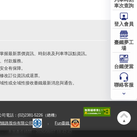
車次查詢
登入會員
臺鐵夢工
場
掌握最新票價資訊、時刻表及列車準誤點資訊。
、付款服務。
台鐵便當
安全有保障。
修改訂位資訊或退票。
域性或全域性接收臺鐵最新消息與通告。
聯絡客服
常用
服務
公司電話：(02)2381-5226（總機）
▲
灣鐵路股份有限公司
Fun臺鐵
本頁產生時間：2026/08/07 18:42:42