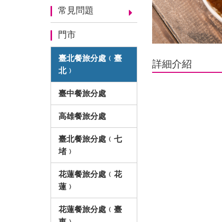
常見問題
門市
臺北餐旅分處﹙臺
詳細介紹
北﹚
臺中餐旅分處
高雄餐旅分處
臺北餐旅分處﹙七
堵﹚
花蓮餐旅分處﹙花
蓮﹚
花蓮餐旅分處﹙臺
東﹚