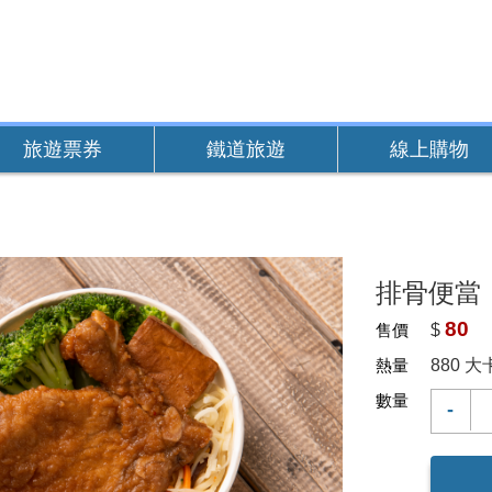
旅遊票券
鐵道旅遊
線上購物
）
排骨便當
80
售價
$
熱量
880 大
數量
-