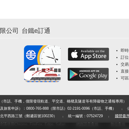
限公司
台鐵e訂通
即時
訂位
交易
直接
可區
33（市話、手機，僅限發現軌道、平交道、橋樑及隧道等有障礙物之通報專用）
申訴）：0800-765-888（限市話）02-2191-0096（市話、手機）
平西路三號（郵遞區號100230）
統一編號：07524729
國營臺
用Chrome, FireFox, Edge, Safari
網路語音客服
數位客服