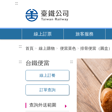
跳
:::
到
主
要
內
線上訂票
旅客服務
容
:::
首頁
線上購物
便當菜色
排骨便當（圓盒
:::
台鐵便當
:::
線上訂餐
訂單查詢
查詢外送範圍