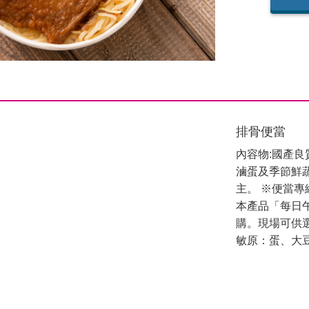
排骨便當
內容物:國產
滷蛋及季節鮮
主。 ※便當專線：0
本產品「每日
購。現場可供
敏原：蛋、大