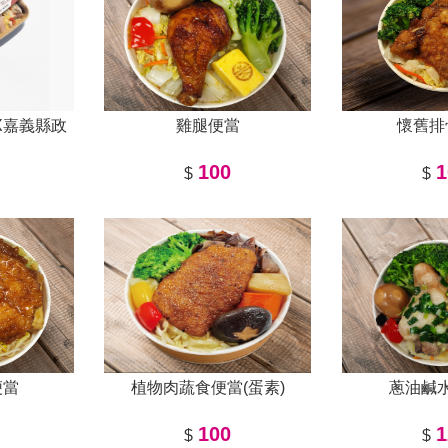
X嘉義縣政
雞腿便當
懷舊排
100
1
$
$
便當
植物肉蔬食便當(蛋素)
蔥油鹹
100
1
$
$