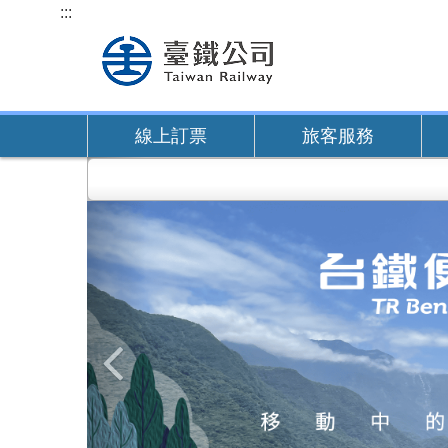
跳
:::
到
主
要
內
線上訂票
旅客服務
容
上
一
張
圖
片