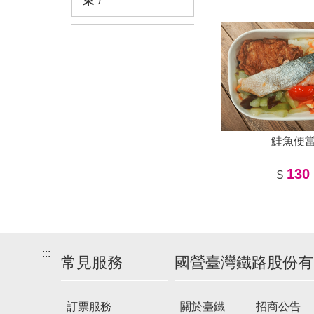
東﹚
鮭魚便
130
$
:::
常見服務
國營臺灣鐵路股份有
訂票服務
關於臺鐵
招商公告