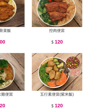
骨菜飯
控肉便當
00
120
$
水雞便當
五行素便當(紫米飯)
20
120
$