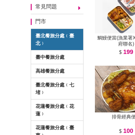
常見問題
門市
臺北餐旅分處﹙臺
鯛鰻便當(漁業署
北﹚
府聯名)
199
$
臺中餐旅分處
高雄餐旅分處
臺北餐旅分處﹙七
堵﹚
花蓮餐旅分處﹙花
蓮﹚
排骨經典
花蓮餐旅分處﹙臺
100
$