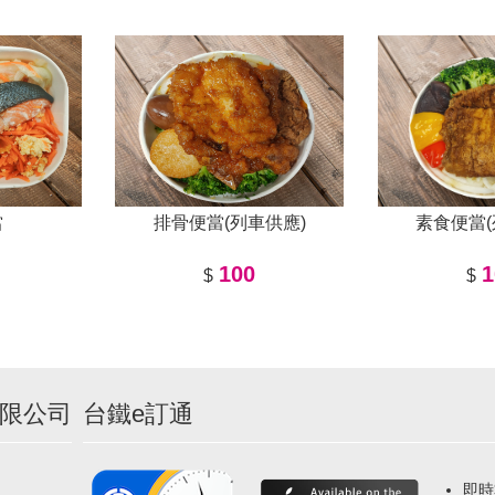
當
排骨便當(列車供應)
素食便當(
100
1
$
$
限公司
台鐵e訂通
即時