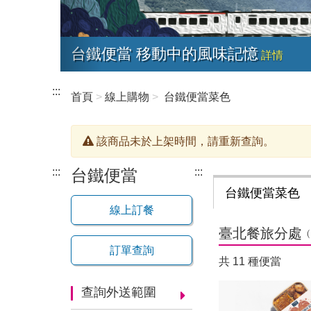
便當 移動中的風味記憶
詳情
:::
首頁
線上購物
台鐵便當菜色
該商品未於上架時間，請重新查詢。
:::
台鐵便當
:::
台鐵便當菜色
線上訂餐
臺北餐旅分處
訂單查詢
共
11
種便當
查詢外送範圍