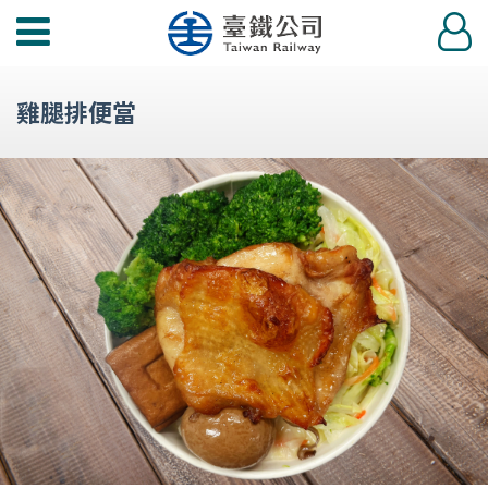
功
登
能
入
選
雞腿排便當
單