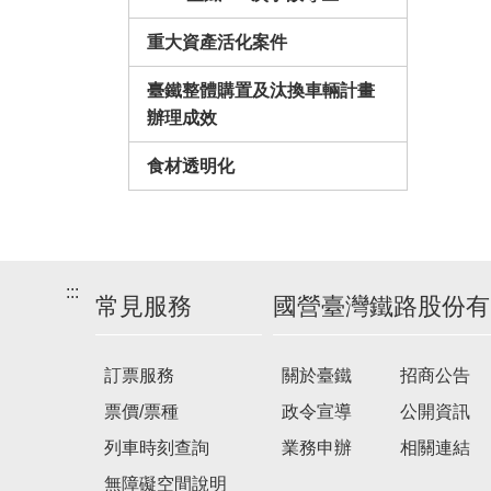
重大資產活化案件
臺鐵整體購置及汰換車輛計畫
辦理成效
食材透明化
:::
常見服務
國營臺灣鐵路股份有
訂票服務
關於臺鐵
招商公告
票價/票種
政令宣導
公開資訊
列車時刻查詢
業務申辦
相關連結
無障礙空間說明