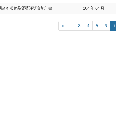
屆政府服務品質獎評獎實施計畫
104 年 04 月
«
‹
3
4
5
6
7