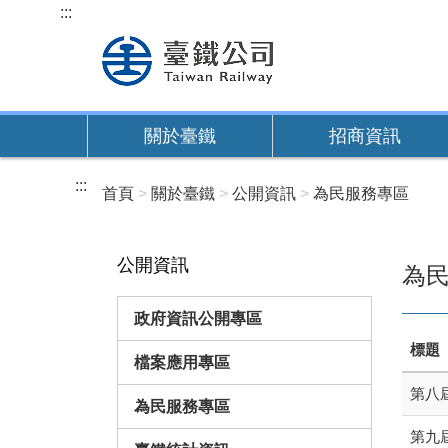
跳
:::
到
主
要
內
關於臺鐵
招商資訊
容
:::
首頁
關於臺鐵
公開資訊
為民服務專區
公開資訊
為
政府資訊公開專區
標題
檔案應用專區
第八
為民服務專區
第九