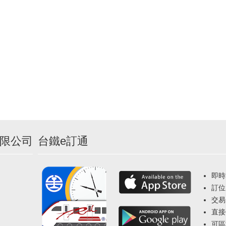
限公司
台鐵e訂通
即時
訂位
交易
直接
可區