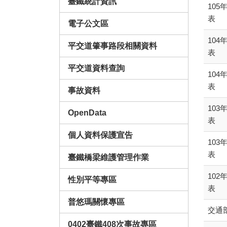
臺鐵統計資訊
10
表
電子公文區
10
平交道肇事路段相關資料
表
平交道資料查詢
10
表
事故資料
10
OpenData
表
個人資料保護宣告
10
表
臺鐵橋梁維護管理作業
10
性別平等專區
表
普悠瑪關懷專區
交通
0402臺鐵408次事故專區