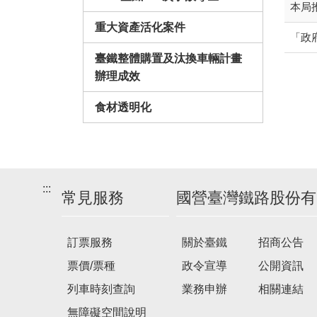
本局
重大資產活化案件
「政
臺鐵整體購置及汰換車輛計畫
辦理成效
食材透明化
:::
常見服務
國營臺灣鐵路股份有
訂票服務
關於臺鐵
招商公告
票價/票種
政令宣導
公開資訊
列車時刻查詢
業務申辦
相關連結
無障礙空間說明