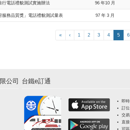
推行電話禮貌測試實施辦法
96 年10 月
府服務品質獎」電話禮貌測試量表
97 年 3 月
«
‹
1
2
3
4
5
6
限公司
台鐵e訂通
即時
訂位
交易
直接
可區