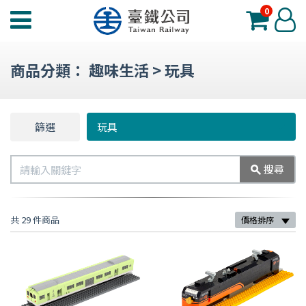
0
臺
登
鐵
入
夢
商品分類：
趣味生活
>
玩具
工
場
功
篩選
篩
玩具
能
選
選
搜
搜尋
單
尋
共 29 件商品
價格排序