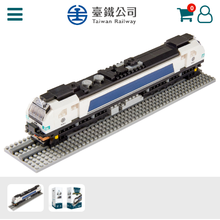
0
臺
登
鐵
入
夢
工
場
功
能
選
單