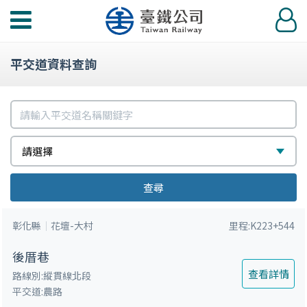
功
登
能
入
選
平交道資料查詢
單
請
輸
請
選
請選擇
入
選
擇
平
查尋
擇
交
彰化縣
花壇-大村
里程:K223+544
道
名
後厝巷
稱
查看詳情
路線別:縱貫線北段
平交道:農路
關