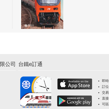
限公司
台鐵e訂通
即時
訂位
交易
直接
可區