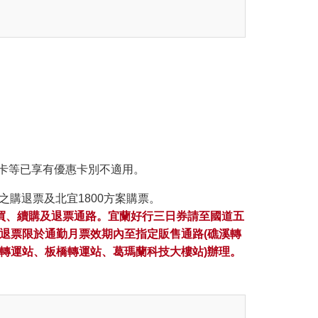
待卡等已享有優惠卡別不適用。
之購退票及北宜1800方案購票。
購買、續購及退票通路。宜蘭好行三日券請至國道五
案退票限於通勤月票效期內至指定販售通路(礁溪轉
轉運站、板橋轉運站、葛瑪蘭科技大樓站)辦理。