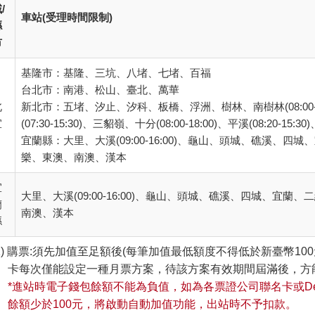
/
車站(受理時間限制)
縣
市
基隆市：基隆、三坑、八堵、七堵、百福
台北市：南港、松山、臺北、萬華
北
新北市：五堵、汐止、汐科、板橋、浮洲、樹林、南樹林(08:00
宜
(07:30-15:30)、三貂嶺、十分(08:00-18:00)、平溪(08:20-1
宜蘭縣：大里、大溪(09:00-16:00)、龜山、頭城、礁溪
樂、東澳、南澳、漢本
宜
大里、大溪(09:00-16:00)、龜山、頭城、礁溪、四城、
蘭
南澳、漢本
縣
購票:須先加值至足額後(每筆加值最低額度不得低於新臺幣10
卡每次僅能設定一種月票方案，待該方案有效期間屆滿後，方
*進站時電子錢包餘額不能為負值，如為各票證公司聯名卡或Deb
餘額少於100元，將啟動自動加值功能，出站時不予扣款。