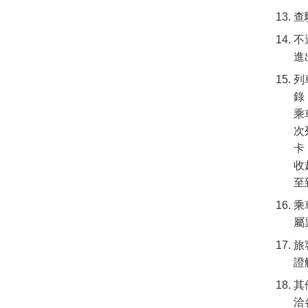
查
不
進
列
錄
乘
次
卡
收
至
乘
屬
旅
證
其
洽