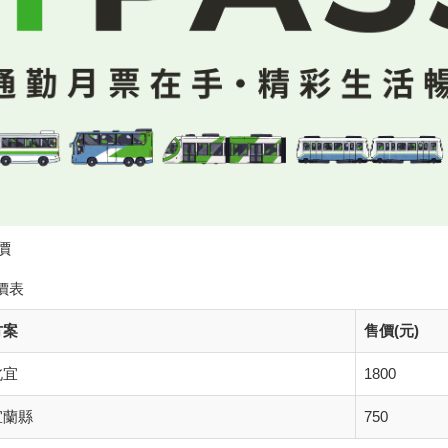
價
價表
方案
售價(元)
北宜
1800
宜蘭縣
750