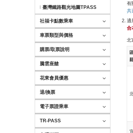
有
臺灣鐵路觀光地圖TPASS
共運
適
社福卡點數乘車
合
車票類型與價格
北
購票/取票說明
區
騰雲座艙
花東會員優惠
退/換票
電子票證乘車
TR-PASS