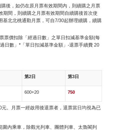
理續購後，如仍在原月票有效期間內，則續購之月票
效期間，則續購之月票有效期間自續購後首次使
使用基北北桃通勤月票，可自7/30起辦理續購，續購
票票價扣除「經過日數」之單日扣減基準金額(每
經過日數」*「單日扣減基準金額」-退票手續費 20
第2日
第3日
600+20
750
0元。月票一經啟用後退票者，退票當日均視為已
用範圍內乘車，除觀光列車、團體列車、太魯閣列