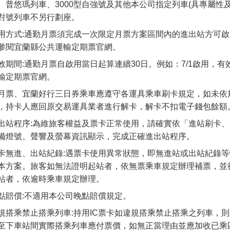
、普悠瑪列車、3000型自強號及其他本公司指定列車(具專屬性
對號列車不另行劃座。
用方式:通勤月票須完成一次限定月票方案區間內的進出站方可啟用
參閱宜蘭縣公共運輸定期票官網。
效期間:通勤月票自啟用當日起算連續30日。例如：7/1啟用，有
輸定期票官網。
月票、宜蘭好行三日券乘車應遵守各運具乘車刷卡規定，如未依
，持卡人應回原交易運具業者進行解卡，解卡不扣電子錢包餘額
出站程序:為維旅客權益及票卡正常使用，請確實依「進站刷卡
備燈號、聲響及螢幕資訊顯示，完成正確進出站程序。
卡無進、出站紀錄:遇票卡使用異常狀態，即無進站或出站紀錄
本方案。旅客如無法證明起站者，依無票乘車規定辦理補票，並
站者，依逾時乘車規定辦理。
點賠償:不適用本公司晚點賠償規定。
規搭乘禁止搭乘列車:持用IC票卡如違規搭乘禁止搭乘之列車，
至下車站間實際搭乘列車應付票價，如無正當理由並應加收已乘