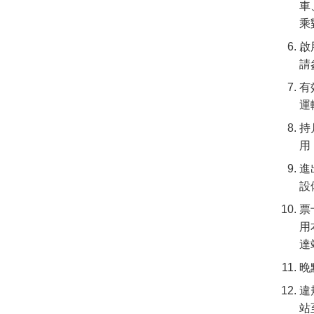
車
乘
啟
請
有
運
持
用
進
設
票
用
達
晚
違
站