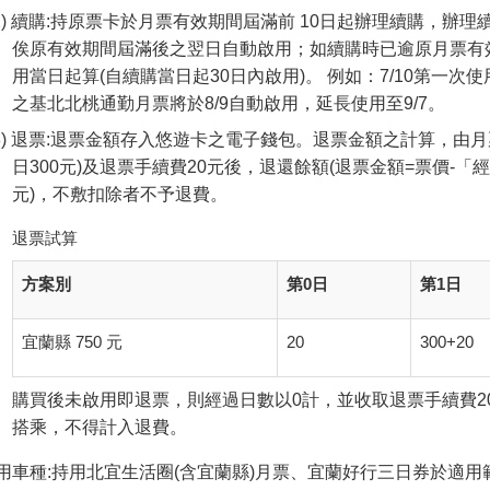
續購:持原票卡於月票有效期間屆滿前 10日起辦理續購，辦
俟原有效期間屆滿後之翌日自動啟用；如續購時已逾原月票有
用當日起算(自續購當日起30日內啟用)。 例如：7/10第一次
之基北北桃通勤月票將於8/9自動啟用，延長使用至9/7。
退票:退票金額存入悠遊卡之電子錢包。退票金額之計算，由月
日300元)及退票手續費20元後，退還餘額(退票金額=票價-「
元)，不敷扣除者不予退費。
退票試算
方案別
第0日
第1日
宜蘭縣 750 元
20
300+20
購買後未啟用即退票，則經過日數以0計，並收取退票手續費2
搭乘，不得計入退費。
用車種:持用北宜生活圈(含宜蘭縣)月票、宜蘭好行三日券於適