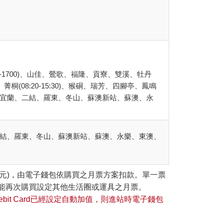
-1700)、山佳、鶯歌、福隆、貢寮、雙溪、牡丹
5:30)、菁桐(08:20-15:30)、猴硐、瑞芳、四腳亭、鳳鳴
、四城、宜蘭、二結、羅東、冬山、蘇澳新站、蘇澳、永
宜蘭、二結、羅東、冬山、蘇澳新站、蘇澳、永樂、東澳、
0元)，由電子錢包依購買之月票方案扣款。單一票
能再次購買設定其他生活圈或運具之月票。
it Card已經設定自動加值，則進站時電子錢包