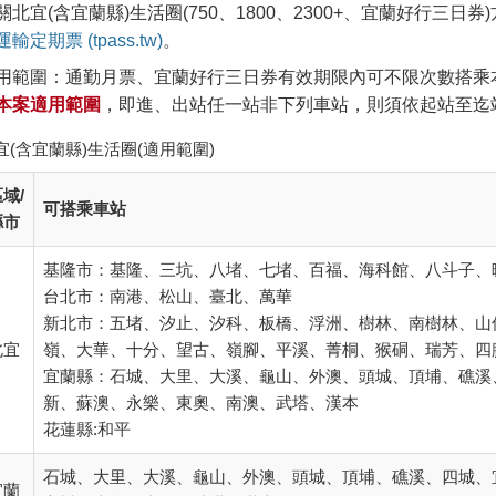
關北宜(含宜蘭縣)生活圈(750、1800、2300+、宜蘭好行三
輸定期票 (tpass.tw)
。
用範圍：通勤月票、宜蘭好行三日券有效期限內可不限次數搭乘
本案適用範圍
，即進、出站任一站非下列車站，則須依起站至迄
宜(含宜蘭縣)生活圈(適用範圍)
域/
可搭乘車站
縣市
基隆市：基隆、三坑、八堵、七堵、百福、海科館、八斗子、
台北市：南港、松山、臺北、萬華
新北市：五堵、汐止、汐科、板橋、浮洲、樹林、南樹林、山
北宜
嶺、大華、十分、望古、嶺腳、平溪、菁桐、猴硐、瑞芳、四
宜蘭縣：石城、大里、大溪、龜山、外澳、頭城、頂埔、礁溪
新、蘇澳、永樂、東奧、南澳、武塔、漢本
花蓮縣:和平
石城、大里、大溪、龜山、外澳、頭城、頂埔、礁溪、四城、
宜蘭