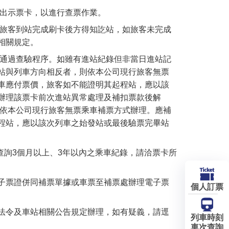
客出示票卡，以進行查票作業。
待旅客到站完成刷卡後方得知訖站，如旅客未完成
相關規定。
即通過查驗程序。如雖有進站紀錄但非當日進站記
站與列車方向相反者，則依本公司現行旅客無票
車應付票價，旅客如不能證明其起程站，應以該
辦理該票卡前次進站異常處理及補扣票款後解
，依本公司現行旅客無票乘車補票方式辦理。應補
程站，應以該次列車之始發站或最後驗票完畢站
查詢3個月以上、3年以內之乘車紀錄，請洽票卡所
子票證併同補票單據或車票至補票處辦理電子票
個人訂票
法令及車站相關公告規定辦理，如有疑義，請逕
列車時刻
車次查詢