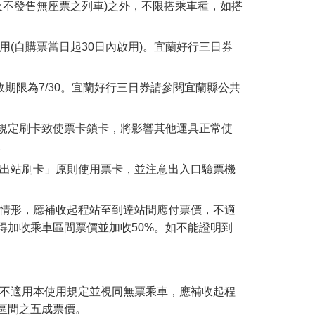
及不發售無座票之列車)之外，不限搭乘車種，如搭
(自購票當日起30日內啟用)。宜蘭好行三日券
效期限為7/30。宜蘭好行三日券請參閱宜蘭縣公共
規定刷卡致使票卡鎖卡，將影響其他運具正常使
。
、出站刷卡」原則使用票卡，並注意出入口驗票機
等情形，應補收起程站至到達站間應付票價，不適
得加收乘車區間票價並加收50%。如不能證明到
則不適用本使用規定並視同無票乘車，應補收起程
區間之五成票價。