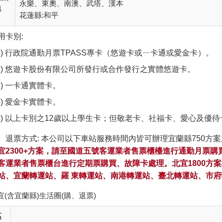
永樂、東奧、南澳、武塔、漢本
縣
花蓮縣:和平
用卡別:
行政院通勤月票TPASS專卡（悠遊卡或ㄧ卡通或愛金卡）。
悠遊卡股份有限公司所發行或合作發行之實體悠遊卡。
一卡通實體卡。
愛金卡實體卡。
以上卡別之12歲以上學生卡；但敬老卡、社福卡、愛心及優
、退票方式: 本公司以下車站服務時間內皆可辦理宜蘭縣750方案
宜2300+方案，請至國道五號客運業者售票櫃檯進行通勤月票
客運業者售票櫃台進行定期票購買、故障卡處理。北宜1800方
站、宜蘭轉運站、羅 東轉運站、南港轉運站、臺北轉運站、市府
宜(含宜蘭縣)生活圈(購、退票)
區