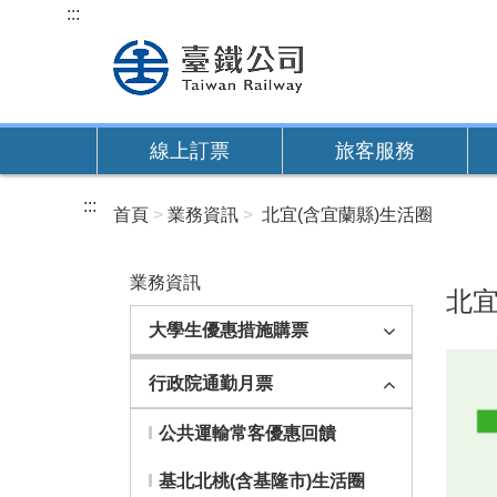
跳
:::
到
主
要
內
線上訂票
旅客服務
容
:::
首頁
業務資訊
北宜(含宜蘭縣)生活圈
業務資訊
北宜
大學生優惠措施購票
行政院通勤月票
公共運輸常客優惠回饋
基北北桃(含基隆市)生活圈