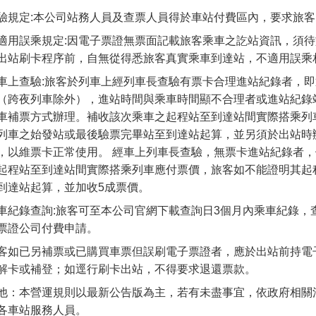
驗規定:本公司站務人員及查票人員得於車站付費區內，要求旅
適用誤乘規定:因電子票證無票面記載旅客乘車之訖站資訊，須
出站刷卡程序前，自無從得悉旅客真實乘車到達站，不適用誤乘
車上查驗:旅客於列車上經列車長查驗有票卡合理進站紀錄者，
（跨夜列車除外），進站時間與乘車時間顯不合理者或進站紀錄
車補票方式辦理。補收該次乘車之起程站至到達站間實際搭乘列
列車之始發站或最後驗票完畢站至到達站起算，並另須於出站時
，以維票卡正常使用。 經車上列車長查驗，無票卡進站紀錄者
起程站至到達站間實際搭乘列車應付票價，旅客如不能證明其起
到達站起算，並加收5成票價。
車紀錄查詢:旅客可至本公司官網下載查詢日3個月內乘車紀錄，
票證公司付費申請。
客如已另補票或已購買車票但誤刷電子票證者，應於出站前持電
解卡或補登；如逕行刷卡出站，不得要求退還票款。
他：本營運規則以最新公告版為主，若有未盡事宜，依政府相關
各車站服務人員。