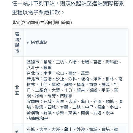
任一站非下列車站，則須依起站至迄站實際搭乘
里程以電子票證扣款。
北宜(含宜蘭縣)生活圈(適用範圍)
區
域/
可搭乘車站
縣
市
基隆市：基隆、三坑、八堵、七堵、百福、海科館、
八斗子、暖暖
台北市：南港、松山、臺北、萬華
新北市：五堵、汐止、汐科、板橋、浮洲、樹林、南
樹林、山佳、鶯歌、鳳鳴、福隆、貢寮、雙溪、牡
北
丹、三貂嶺、大華、十分、望古、嶺腳、平溪、菁
宜
桐、猴硐、瑞芳、四腳亭
宜蘭縣：石城、大里、大溪、龜山、外澳、頭城、頂
埔、礁溪、四城、宜蘭、二結、中里、羅東、冬山、
蘇澳新、蘇澳、永樂、東奧、南澳、武塔、漢本
花蓮縣:和平
石城、大里、大溪、龜山、外澳、頭城、頂埔、礁
宜