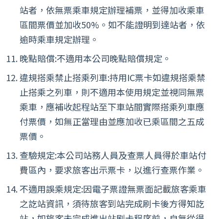
站者，依無票乘車規定辦理補票，並得加收乘車
區間票價並加收50%。如不能證明到達站者，依
逾時乘車規定辦理。
晚點賠償:不適用本公司晚點賠償規定。
違規搭乘禁止搭乘列車:持用IC票卡如違規搭乘禁
止搭乘之列車，則不適用本使用規定並視同無票
乘車，應補收起程站至下車站間實際搭乘列車應
付票價，如無正當理由並應加收已乘區間之五成
票價。
查驗規定:本公司站務人員及查票人員得於車站付
費區內，要求旅客出示票卡，以進行查票作業。
不適用誤乘規定:因電子票證無票面記載旅客乘車
之訖站資訊，須待旅客到站完成刷卡後方得知訖
站，如旅客未完成進出站刷卡程序前，自無從得