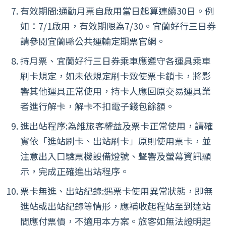
有效期間:通勤月票自啟用當日起算連續30日。例
如：7/1啟用，有效期限為7/30。宜蘭好行三日券
請參閱宜蘭縣公共運輸定期票官網。
持月票、宜蘭好行三日券乘車應遵守各運具乘車
刷卡規定，如未依規定刷卡致使票卡鎖卡，將影
響其他運具正常使用，持卡人應回原交易運具業
者進行解卡，解卡不扣電子錢包餘額。
進出站程序:為維旅客權益及票卡正常使用，請確
實依「進站刷卡、出站刷卡」原則使用票卡，並
注意出入口驗票機設備燈號、聲響及螢幕資訊顯
示，完成正確進出站程序。
票卡無進、出站紀錄:遇票卡使用異常狀態，即無
進站或出站紀錄等情形，應補收起程站至到達站
間應付票價，不適用本方案。旅客如無法證明起