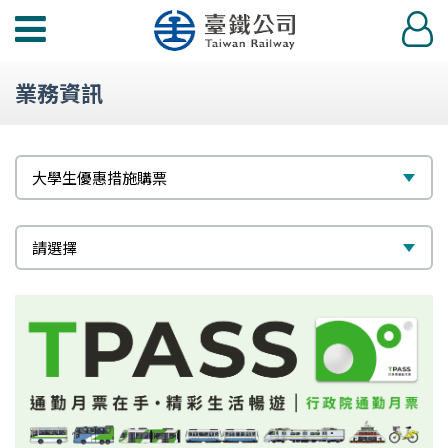
功
登
能
入
選
業務資訊
單
標
選
大學生優惠措施購票
題
擇
次
選
請選擇
標
擇
題