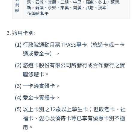
溪、四城、宜蘭、二結、中里、羅東、冬山、蘇澳
蘭
新、蘇澳、永樂、東奧、南澳、武塔、漢本
縣
花蓮縣:和平
適用卡別:
行政院通勤月票TPASS專卡（悠遊卡或ㄧ卡
通或愛金卡）。
悠遊卡股份有限公司所發行或合作發行之實
體悠遊卡。
一卡通實體卡。
愛金卡實體卡。
以上卡別之12歲以上學生卡；但敬老卡、社
福卡、愛心及優待卡等已享有優惠卡別不適
用。