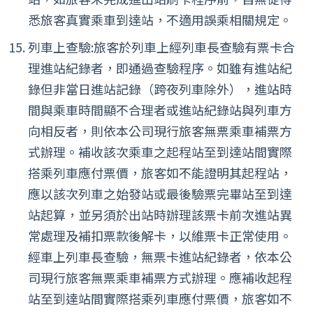
悉旅客真實乘車到達站，不適用誤乘相關規定。
列車上查驗:旅客於列車上經列車長查驗有票卡合
理進站紀錄者，即通過查驗程序。如雖有進站紀
錄但非當日進站記錄（跨夜列車除外），進站時
間與乘車時間顯不合理者或進站紀錄站與列車方
向相反者，則依本公司現行旅客無票乘車補票方
式辦理。補收該次乘車之起程站至到達站間實際
搭乘列車應付票價，旅客如不能證明其起程站，
應以該次列車之始發站或最後驗票完畢站至到達
站起算，並另須於出站時辦理該票卡前次進站異
常處理及補扣票款後解卡，以維票卡正常使用。
經車上列車長查驗，無票卡進站紀錄者，依本公
司現行旅客無票乘車補票方式辦理。應補收起程
站至到達站間實際搭乘列車應付票價，旅客如不