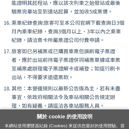
能證明其起程站，應以該次列車之始發站或最後
驗票完畢站至到達站起算，並加收5成票價。
乘車紀錄查詢:旅客可至本公司官網下載查詢日3個
月內乘車紀錄，查詢3個月以上、3年以內之乘車
紀錄，請洽票卡所屬票證公司付費申請。
旅客如已另補票或已購買車票但誤刷電子票證
者，應於出站前持電子票證併同補票單據或車票
至補票處辦理電子票證解卡或補登；如逕行刷卡
出站，不得要求退還票款。
其他：本營運規則以最新公告版為主，若有未盡
事宜，依政府相關法令及車站相關公告規定辦
理，如有疑義，請逕洽各車站服務人員。
關於 cookie 的使用說明
本網站使用瀏覽器紀錄 (Cookies) 來提供您最好的使用體驗。當