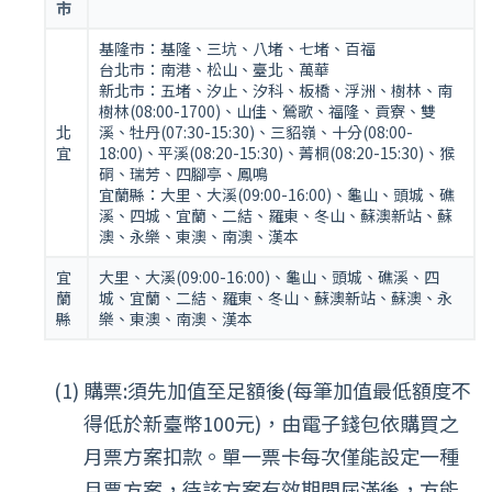
市
基隆市：基隆、三坑、八堵、七堵、百福
台北市：南港、松山、臺北、萬華
新北市：五堵、汐止、汐科、板橋、浮洲、樹林、南
樹林(08:00-1700)、山佳、鶯歌、福隆、貢寮、雙
北
溪、牡丹(07:30-15:30)、三貂嶺、十分(08:00-
宜
18:00)、平溪(08:20-15:30)、菁桐(08:20-15:30)、猴
硐、瑞芳、四腳亭、鳳鳴
宜蘭縣：大里、大溪(09:00-16:00)、龜山、頭城、礁
溪、四城、宜蘭、二結、羅東、冬山、蘇澳新站、蘇
澳、永樂、東澳、南澳、漢本
宜
大里、大溪(09:00-16:00)、龜山、頭城、礁溪、四
蘭
城、宜蘭、二結、羅東、冬山、蘇澳新站、蘇澳、永
縣
樂、東澳、南澳、漢本
購票:須先加值至足額後(每筆加值最低額度不
得低於新臺幣100元)，由電子錢包依購買之
月票方案扣款。單一票卡每次僅能設定一種
月票方案，待該方案有效期間屆滿後，方能