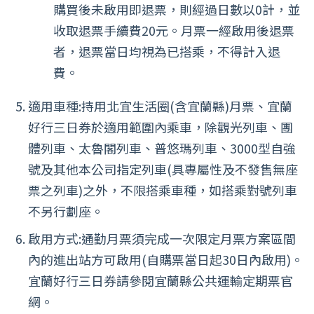
購買後未啟用即退票，則經過日數以0計，並
收取退票手續費20元。月票一經啟用後退票
者，退票當日均視為已搭乘，不得計入退
費。
適用車種:持用北宜生活圈(含宜蘭縣)月票、宜蘭
好行三日券於適用範圍內乘車，除觀光列車、團
體列車、太魯閣列車、普悠瑪列車、3000型自強
號及其他本公司指定列車(具專屬性及不發售無座
票之列車)之外，不限搭乘車種，如搭乘對號列車
不另行劃座。
啟用方式:通勤月票須完成一次限定月票方案區間
內的進出站方可啟用(自購票當日起30日內啟用)。
宜蘭好行三日券請參閱宜蘭縣公共運輸定期票官
網。