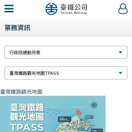
功
登
能
入
選
業務資訊
單
標
選
行政院通勤月票
題
擇
次
選
臺灣鐵路觀光地圖TPASS
標
擇
臺灣鐵路觀光地圖
題