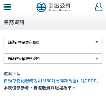
功
登
能
入
選
業務資訊
單
標
選
自動存物箱寄存服務
題
擇
次
選
自動存物箱服務說明
標
擇
檔案下載
題
自動存物箱服務說明11507(另開新視窗)（
PDF ）
本表僅供參考，實際收費以現場為準。