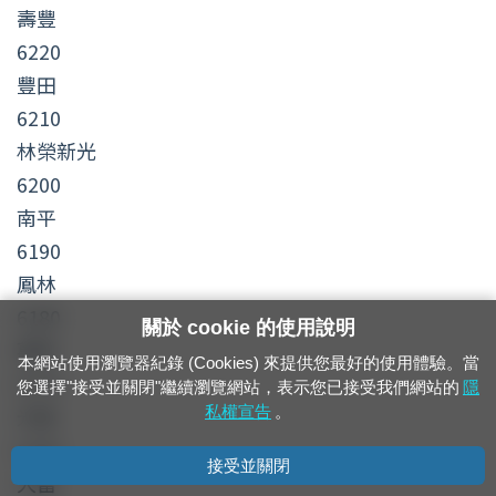
壽豐
6220
豐田
6210
林榮新光
6200
南平
6190
鳳林
6180
關於 cookie 的使用說明
萬榮
本網站使用瀏覽器紀錄 (Cookies) 來提供您最好的使用體驗。當
6170
您選擇"接受並關閉"繼續瀏覽網站，表示您已接受我們網站的
隱
光復
私權宣告
。
6160
接受並關閉
大富