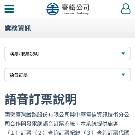
功
登
能
入
選
業務資訊
單
標
選
購票/取票說明
題
擇
次
選
語音訂票
標
擇
題
語音訂票說明
國營臺灣鐵路股份有限公司與中華電信資訊技術分公
司合作開發電腦語音訂票系統，本系統提供旅客
（１）訂票（２）查詢訂票紀錄（３）查詢訂票代碼