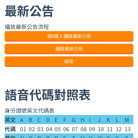
最新公告
播放最新公告流程
按6進入播放最新公告
播放最新公告
結束
語音代碼對照表
身分證號英文代碼表
身
英文
A
B
C
D
E
F
G
H
I
J
K
L
M
分
代碼
01
02
03
04
05
06
07
08
09
10
11
12
13
證