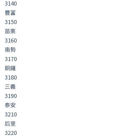
3140
豐富
3150
苗栗
3160
南勢
3170
銅鑼
3180
三義
3190
泰安
3210
后里
3220