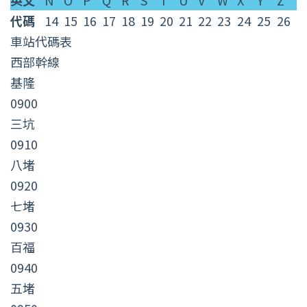
英文
N
O
P
Q
R
S
T
U
V
W
X
Y
Z
號
代碼
14
15
16
17
18
19
20
21
22
23
24
25
26
英
車站代碼表
文
西部幹線
代
基隆
碼
0900
表
三坑
0910
八堵
0920
七堵
0930
百福
0940
五堵