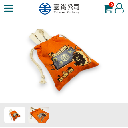
0
臺
登
鐵
入
夢
工
場
功
能
選
單