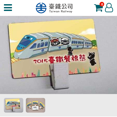
0
臺
登
鐵
入
夢
工
場
功
能
選
單