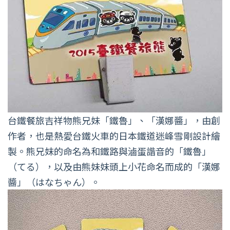
台鐵餐旅吉祥物熊兄妹「鐵魯」、「漢娜醬」，由創
作者，也是熱愛台鐵火車的日本鐵道迷峰雪剛設計繪
製。熊兄妹的命名為和鐵路與滷蛋諧音的「鐵魯」
（てる），以及由熊妹妹頭上小花命名而成的「漢娜
醬」（はなちゃん）。