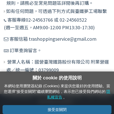
規則，請務必至常見問題區詳閱後再訂購。
如有任何問題，可透過下列方式與臺鐵夢工場聯繫
客服專線02-24563766 或 02-24560522
(週一至週五，AM9:00-12:00 PM13:30-17:30)
客服信箱 trashoppingservice@gmail.com
訂單查詢留言。
營業人名稱：國營臺灣鐵路股份有限公司 附業營運
處／統一編號：03799009
關於 cookie 的使用說明
本網站使用瀏覽器紀錄 (Cookies) 來提供您最好的使用體驗。當
您選擇"接受並關閉"繼續瀏覽網站，表示您已接受我們網站的
隱
24小時緊急通報電話：1933（市話、手機，僅限發現軌道、平交道、橋樑及隧
私權宣告
。
道等有障礙物之通報專用）
接受並關閉
隱私權宣告
資通安全政策
著作權聲明
電腦版官網