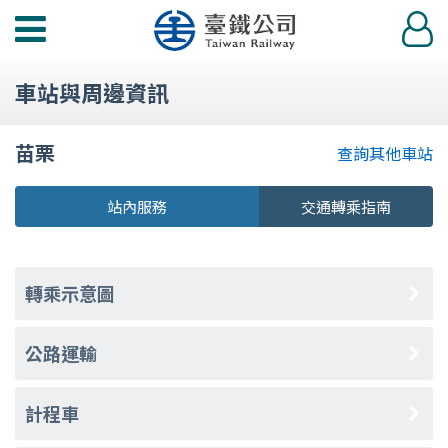
功
登
能
入
選
車站與周邊資訊
單
苗栗
查詢其他車站
站內服務
交通轉乘指南
轉乘示意圖
公路運輸
計程車