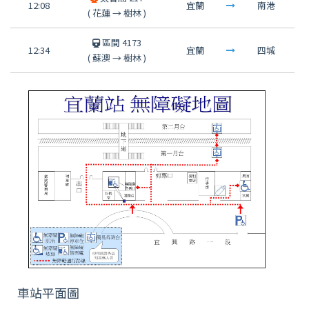
12:08
宜蘭
南港
(
花蓮
→
樹林
)
區間 4173
12:34
宜蘭
四城
(
蘇澳
→
樹林
)
車站平面圖