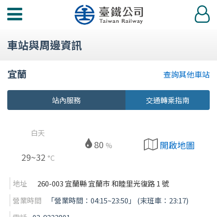
功
登
能
入
選
車站與周邊資訊
單
宜蘭
查詢其他車站
站內服務
交通轉乘指南
白天
80
開啟地圖
%
29~32
°C
地址
260-003 宜蘭縣 宜蘭市 和睦里光復路 1 號
營業時間
「營業時間：04:15~23:50」 (末班車：23:17)