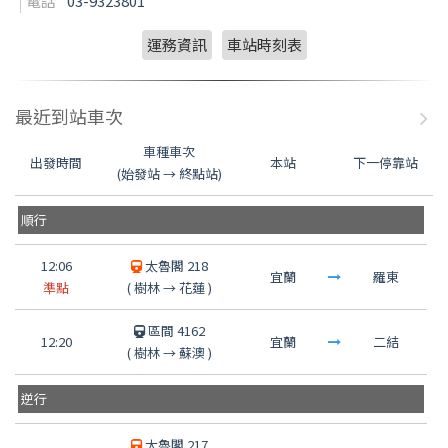
電話
03-9323801
運務資訊
車站時刻表
最近到站車次
車種車次
出發時間
本站
下一停靠站
(始發站 → 終點站)
順行
12:06
太魯閣 218
宜蘭
羅東
準點
(
樹林
→
花蓮
)
區間 4162
12:20
宜蘭
二結
(
樹林
→
蘇澳
)
逆行
太魯閣 217