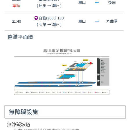
鳳山
後庄
準點
(
后里
→
潮州
)
自強(3000) 139
21:40
鳳山
九曲堂
(
七堵
→
潮州
)
整體平面圖
無障礙設施
無障礙坡道