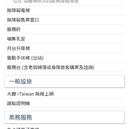
位在 站體南側共四處無障礙坡道
無障礙電梯
無障礙售票窗口
服務鈴
哺集乳室
月台升降梯
電動手扶梯 (出站)
服務台 (含老弱婦孺或身障旅客購票及諮詢)
一般設施
大廳 iTaiwan 無線上網
誤點證明機
票務服務