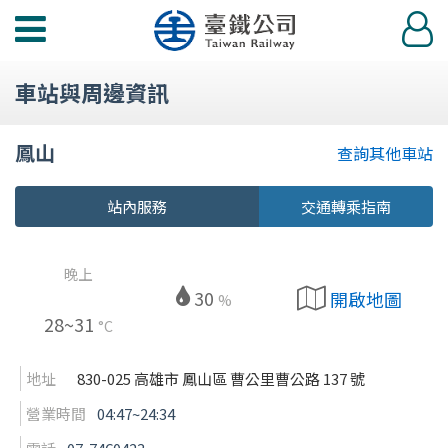
功
登
能
入
選
車站與周邊資訊
單
鳳山
查詢其他車站
站內服務
交通轉乘指南
晚上
30
開啟地圖
%
28~31
°C
地址
830-025 高雄市 鳳山區 曹公里曹公路 137 號
營業時間
04:47~24:34