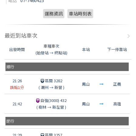
電話
07-7460423
運務資訊
車站時刻表
最近到站車次
車種車次
出發時間
本站
下一停靠站
(始發站 → 終點站)
順行
21:26
區間 3282
鳳山
正義
誤點1分
(
潮州
→
新營
)
自強(3000) 432
21:42
鳳山
高雄
(
樹林
→
新左營
)
逆行
21:29
區間 3257