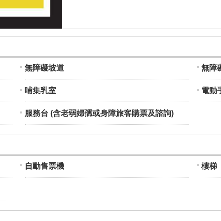
無障礙坡道
無障
哺集乳室
電動手
服務台 (含老弱婦孺或身障旅客購票及諮詢)
自動售票機
樓梯