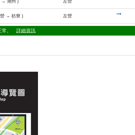
→
潮州
)
左營
到
營
→
枋寮
)
左營
行正常。
詳細資訊