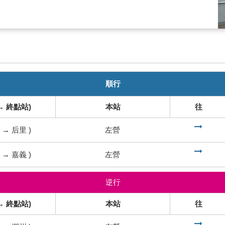
順行
→ 終點站)
本站
往
到
→
后里
)
左營
到
→
嘉義
)
左營
逆行
→ 終點站)
本站
往
到