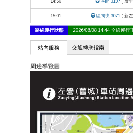
14:56
區間 3197
(
后里
態
15:01
區間快 3071
(
新左
路線運行狀態
2026/08/08 14:44 全線運
交通轉乘指南
站內服務
周邊導覽圖