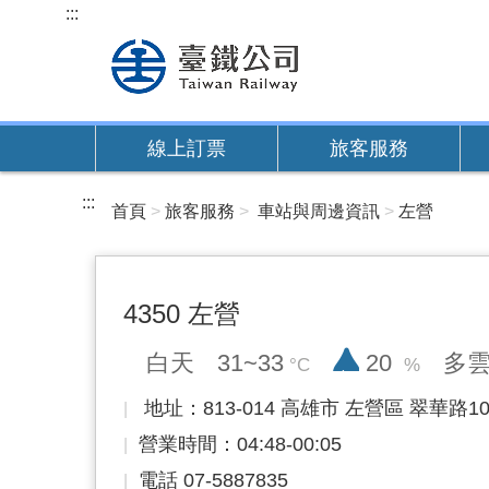
跳
:::
到
主
要
內
線上訂票
旅客服務
容
:::
首頁
旅客服務
車站與周邊資訊
左營
4350 左營
降雨率
白天
31~33
20
多
地址：813-014 高雄市 左營區 翠華路1
營業時間：04:48-00:05
電話 07-5887835