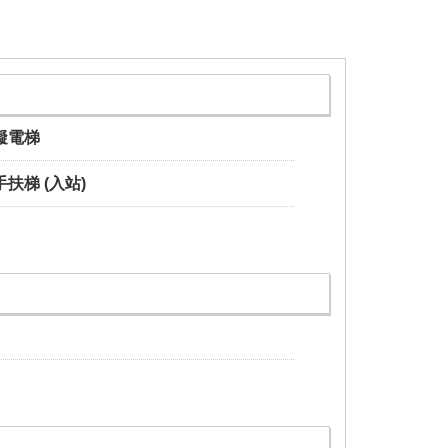
礙電梯
扶梯 (入站)