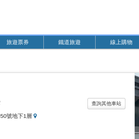
旅遊票券
鐵道旅遊
線上購物
雲
查詢其他車站
地
050號地下1層
圖