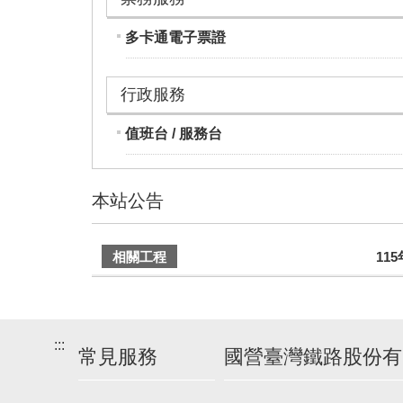
多卡通電子票證
行政服務
值班台 / 服務台
本站公告
建
相關工程
11
議
搭
乘
車
:::
常見服務
國營臺灣鐵路股份有
次