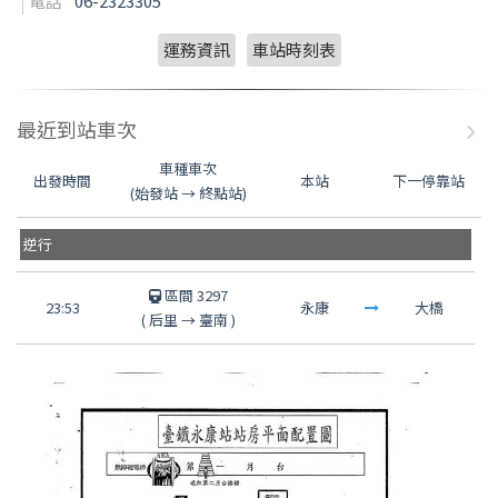
電話
06-2323305
運務資訊
車站時刻表
最近到站車次
車種車次
出發時間
本站
下一停靠站
(始發站 → 終點站)
逆行
區間 3297
23:53
永康
大橋
(
后里
→
臺南
)