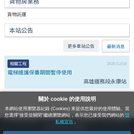
貨物房業務
貨物託運
本站公告
更多車站公告
最新消息
2025/12/16
相關工程
電梯維護保養期間暫停使用
高雄運務段永康站
關於 cookie 的使用說明
本網站使用瀏覽器紀錄 (Cookies) 來提供您最好的使用體驗。當
您選擇"接受並關閉"繼續瀏覽網站，表示您已接受我們網站的
隱
24小時緊急通報電話：1933（市話、手機，僅限發現軌道、平交道、橋樑及隧
私權宣告
。
道等有障礙物之通報專用）