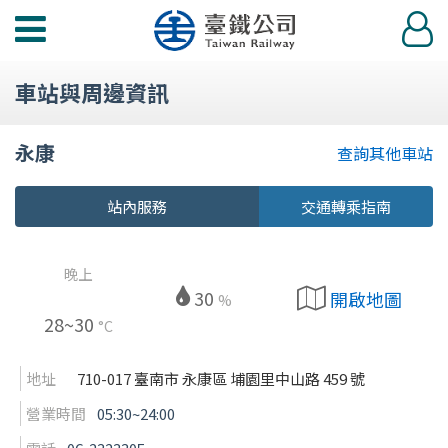
功
登
能
入
選
車站與周邊資訊
單
永康
查詢其他車站
站內服務
交通轉乘指南
晚上
30
開啟地圖
%
28~30
°C
地址
710-017 臺南市 永康區 埔園里中山路 459 號
營業時間
05:30~24:00