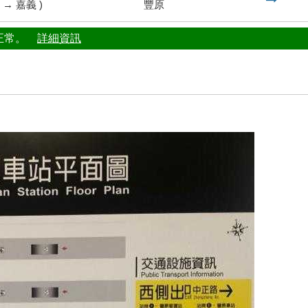
到
→
嘉義
)
豐原
行正常。
詳細資訊