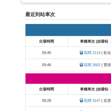
最近到站車次
即
時
列
出發時間
車種車次 (始發站 
車
動
05:45
區間 2114
(
彰化
態
05:46
區間 2602
(
豐原
即
時
列
出發時間
車種車次 (始發站 
車
動
05:28
區間 3147
(
后里
態