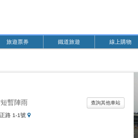
旅遊票券
鐵道旅遊
線上購物
雲短暫陣雨
查詢其他車站
地
正路 1-1號
圖