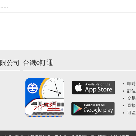
限公司
台鐵e訂通
即時
訂位
交易
直接
可區