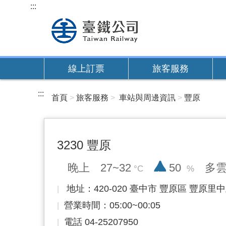
跳
:::
到
主
要
內
線上訂票
旅客服務
容
:::
首頁
旅客服務
車站與周邊資訊
豐原
3230 豐原
降雨率
晚上
27~32
50
多
地址：420-020 臺中市 豐原區 豐原里中
營業時間：05:00~00:05
電話 04-25207950