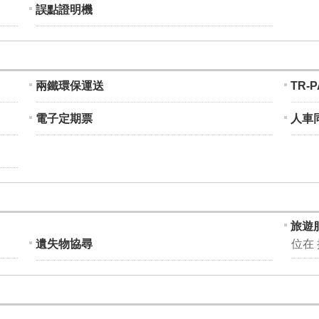
誤點證明機
兩鐵環保運送
TR-
電子定期票
人車同
旅遊
遺失物協尋
位在