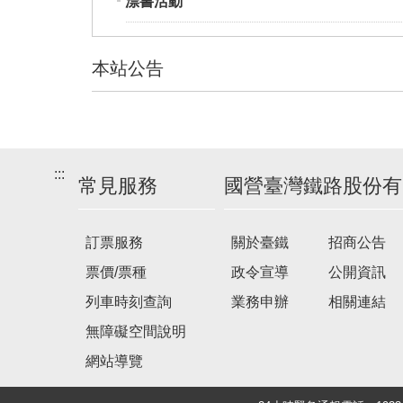
漂書活動
本站公告
建
議
搭
:::
乘
常見服務
國營臺灣鐵路股份有
車
次
訂票服務
關於臺鐵
招商公告
票價/票種
政令宣導
公開資訊
列車時刻查詢
業務申辦
相關連結
無障礙空間說明
網站導覽