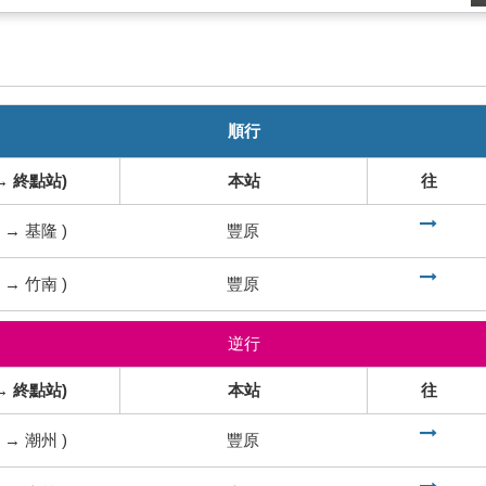
順行
→ 終點站)
本站
往
到
→
基隆
)
豐原
到
→
竹南
)
豐原
逆行
→ 終點站)
本站
往
到
→
潮州
)
豐原