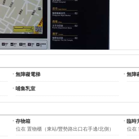
無障礙電梯
無障
哺集乳室
存物箱
臨時
位在 置物櫃（東站/豐勢路出口右手邊/北側）
位在